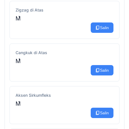
Zigzag di Atas
M͛
content_copy
Salin
Cangkuk di Atas
M̉
content_copy
Salin
Aksen Sirkumfleks
M̂
content_copy
Salin