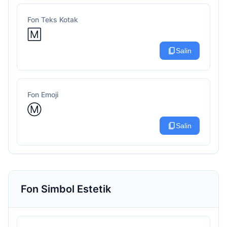
Fon Teks Kotak
🄼
content_copy
Salin
Fon Emoji
Ⓜ️
content_copy
Salin
Fon Simbol Estetik