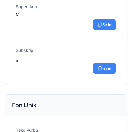
Superskrip
ᴹ
content_copy
Salin
Subskrip
ₘ
content_copy
Salin
Fon Unik
Teks Purba