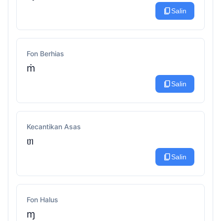
content_copy
Salin
Fon Berhias
ṁ
content_copy
Salin
Kecantikan Asas
ᥖ
content_copy
Salin
Fon Halus
ɱ