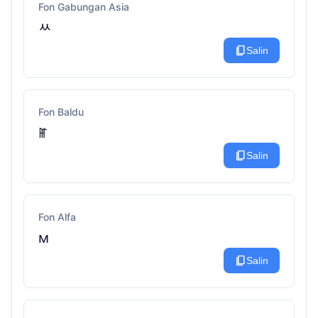
Fon Gabungan Asia
ﾶ
content_copy
Salin
Fon Baldu
ꂵ
content_copy
Salin
Fon Alfa
м
content_copy
Salin