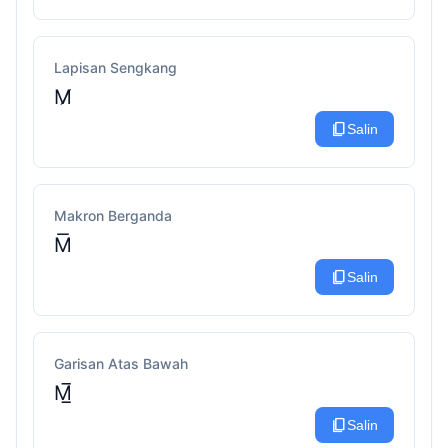
Lapisan Sengkang
M̸
content_copy
Salin
Makron Berganda
M͞
content_copy
Salin
Garisan Atas Bawah
M̲̅
content_copy
Salin