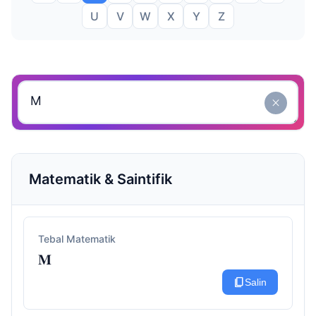
U
V
W
X
Y
Z
close
Matematik & Saintifik
Tebal Matematik
𝐌
content_copy
Salin