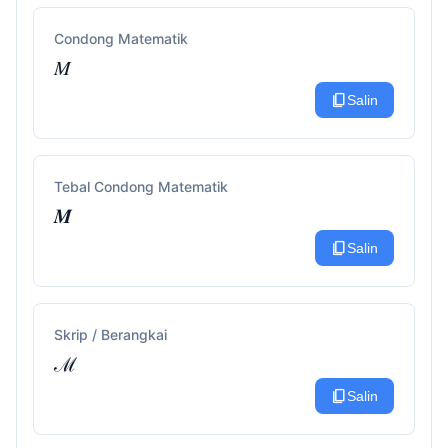
Condong Matematik
𝑀
content_copy
Salin
Tebal Condong Matematik
𝑴
content_copy
Salin
Skrip / Berangkai
ℳ
content_copy
Salin