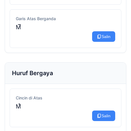
Garis Atas Berganda
M̅̅
content_copy
Salin
Huruf Bergaya
Cincin di Atas
M̊
content_copy
Salin