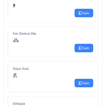
ꂵ
content_copy
Salin
Fon Simbol Gila
𖢑
content_copy
Salin
Gaya Asia
爪
content_copy
Salin
Ethiopia