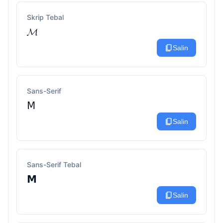
Skrip Tebal
𝓜
content_copy
Salin
Sans-Serif
𝖬
content_copy
Salin
Sans-Serif Tebal
𝗠
content_copy
Salin