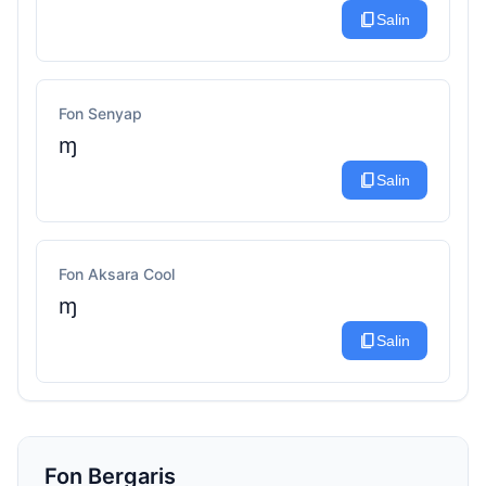
content_copy
Salin
Fon Senyap
ɱ
content_copy
Salin
Fon Aksara Cool
ɱ
content_copy
Salin
Fon Bergaris