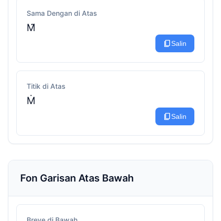
Sama Dengan di Atas
M͂
content_copy
Salin
Titik di Atas
Ṁ
content_copy
Salin
Fon Garisan Atas Bawah
Breve di Bawah