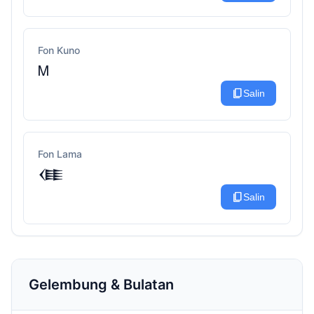
Fon Kuno
Ꮇ
content_copy
Salin
Fon Lama
𒈪
content_copy
Salin
Gelembung & Bulatan