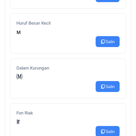
Huruf Besar Kecil
ᴍ
content_copy
Salin
Dalam Kurungan
🄜
content_copy
Salin
Fon Riak
ꂵ
content_copy
Salin