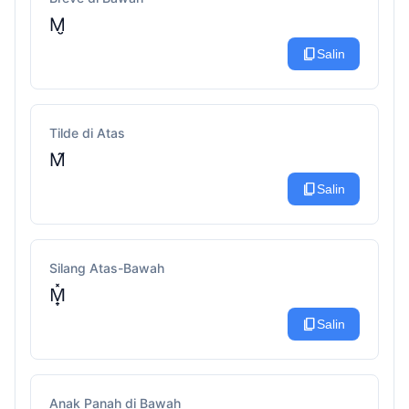
M̮
content_copy
Salin
Tilde di Atas
M̃
content_copy
Salin
Silang Atas-Bawah
M̟̽
content_copy
Salin
Anak Panah di Bawah