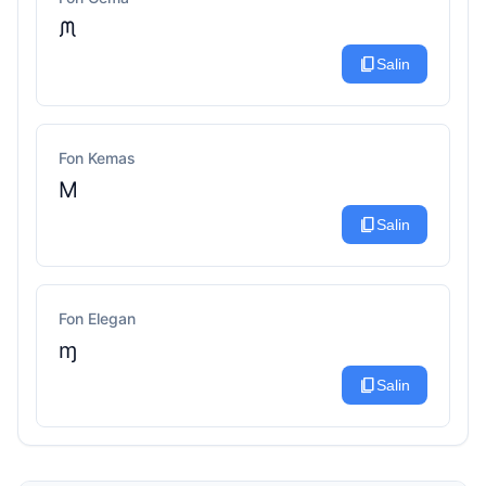
ᙏ
content_copy
Salin
Fon Kemas
M
content_copy
Salin
Fon Elegan
ɱ
content_copy
Salin