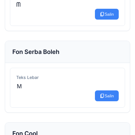
ᗰ
content_copy
Salin
Fon Serba Boleh
Teks Lebar
Ｍ
content_copy
Salin
Fon Cool