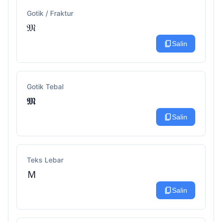
Gotik / Fraktur
𝔐
content_copy
Salin
Gotik Tebal
𝕸
content_copy
Salin
Teks Lebar
Ｍ
content_copy
Salin