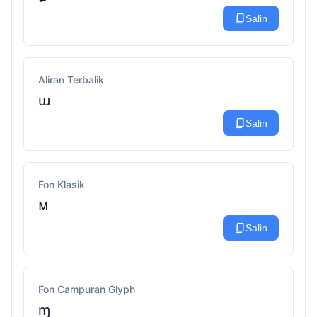
content_copy
Salin
Aliran Terbalik
ɯ
content_copy
Salin
Fon Klasik
ᴍ
content_copy
Salin
Fon Campuran Glyph
ɱ