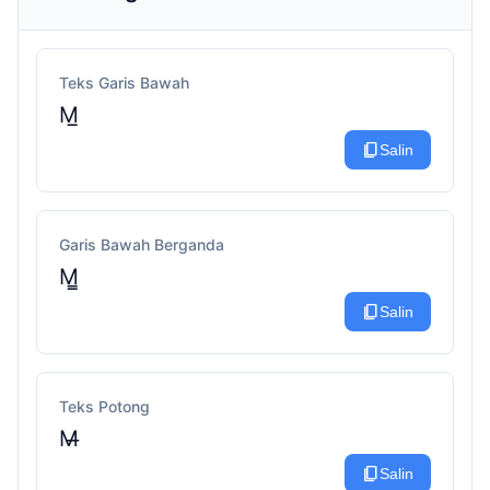
Teks Garis Bawah
M̲
content_copy
Salin
Garis Bawah Berganda
M̳
content_copy
Salin
Teks Potong
M̶
content_copy
Salin