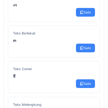
ጠ
content_copy
Salin
Teks Berlekuk
๓
content_copy
Salin
Teks Comel
ꂵ
content_copy
Salin
Teks Melengkung