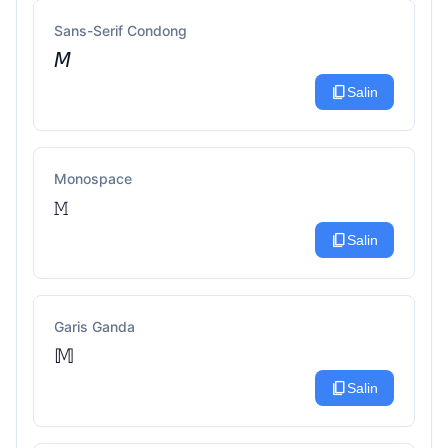
Sans-Serif Condong
𝘔
content_copy
Salin
Monospace
𝙼
content_copy
Salin
Garis Ganda
𝕄
content_copy
Salin