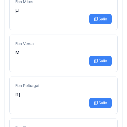
Fon Mitos
μ
content_copy
Salin
Fon Versa
м
content_copy
Salin
Fon Pelbagai
ɱ
content_copy
Salin