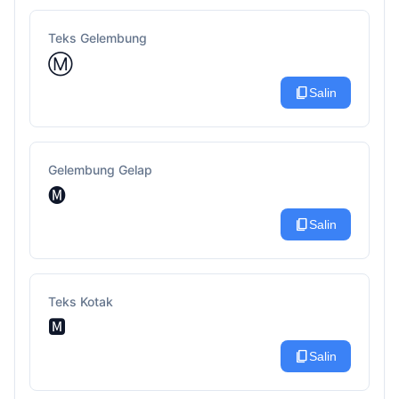
Teks Gelembung
Ⓜ
content_copy
Salin
Gelembung Gelap
🅜
content_copy
Salin
Teks Kotak
🅼
content_copy
Salin