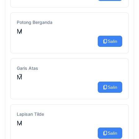
Potong Berganda
M̷
content_copy
Salin
Garis Atas
M̅
content_copy
Salin
Lapisan Tilde
M̴
content_copy
Salin