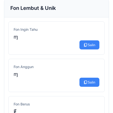
Fon Lembut & Unik
Fon Ingin Tahu
ɱ
content_copy
Salin
Fon Anggun
ɱ
content_copy
Salin
Fon Berus
Ɇ