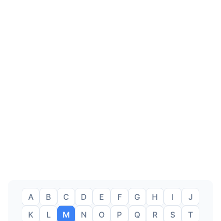
A
B
C
D
E
F
G
H
I
J
K
L
M
N
O
P
Q
R
S
T