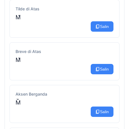
Tilde di Atas
M̃
content_copy
Salin
Breve di Atas
M̆
content_copy
Salin
Aksen Berganda
M̏
content_copy
Salin