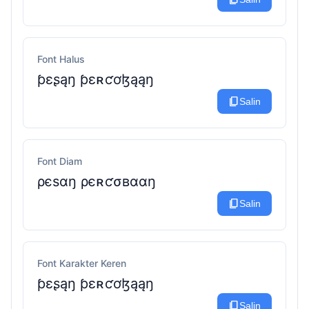
Font Halus
ƥɛʂąŋ ƥɛʀƈơɮąąŋ
content_copy
Salin
Font Diam
ρєѕαŋ ρєʀƈσвααŋ
content_copy
Salin
Font Karakter Keren
ƥɛʂąŋ ƥɛʀƈơɮąąŋ
content_copy
Salin