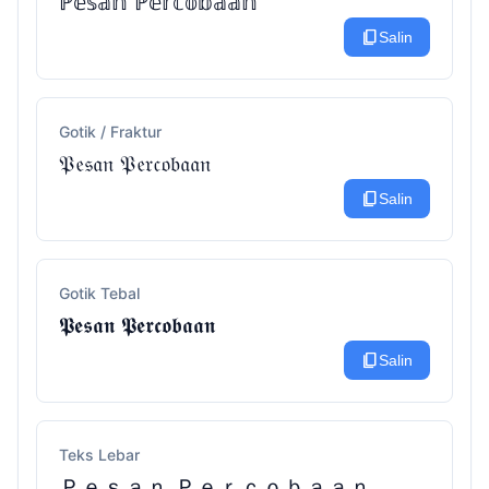
ℙ𝕖𝕤𝕒𝕟 ℙ𝕖𝕣𝕔𝕠𝕓𝕒𝕒𝕟
content_copy
Salin
Gotik / Fraktur
𝔓𝔢𝔰𝔞𝔫 𝔓𝔢𝔯𝔠𝔬𝔟𝔞𝔞𝔫
content_copy
Salin
Gotik Tebal
𝕻𝖊𝖘𝖆𝖓 𝕻𝖊𝖗𝖈𝖔𝖇𝖆𝖆𝖓
content_copy
Salin
Teks Lebar
Ｐｅｓａｎ Ｐｅｒｃｏｂａａｎ