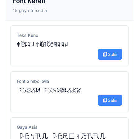
Font Keren
15 gaya tersedia
Teks Kuno
ꉣꍟꌗꍏꈤ ꉣꍟꋪꉓꂦꌃꍏꍏꈤ
content_copy
Salin
Font Simbol Gila
ㄗ𖤟ꕷ𖤬ꛘ ㄗ𖤟𖦪ꛕ𖣠ꔪ𖤬𖤬ꛘ
content_copy
Salin
Gaya Asia
卩乇丂卂几 卩乇尺匚ㄖ乃卂卂几