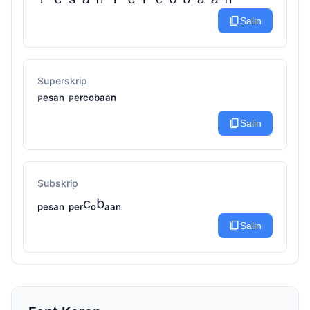
content_copy
Salin
Superskrip
ᴾᵉˢᵃⁿ ᴾᵉʳᶜᵒᵇᵃᵃⁿ
content_copy
Salin
Subskrip
ₚₑₛₐₙ ₚₑᵣcₒbₐₐₙ
content_copy
Salin