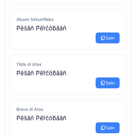
Aksen Sirkumfleks
P̂êŝân̂ P̂êr̂ĉôb̂âân̂
content_copy
Salin
Tilde di Atas
P̃ẽs̃ãñ P̃ẽr̃c̃õb̃ããñ
content_copy
Salin
Breve di Atas
P̆ĕs̆ăn̆ P̆ĕr̆c̆ŏb̆ăăn̆
content_copy
Salin