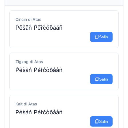
Cincin di Atas
P̊e̊s̊ån̊ P̊e̊r̊c̊o̊b̊åån̊
content_copy
Salin
Zigzag di Atas
P͛e͛s͛a͛n͛ P͛e͛r͛c͛o͛b͛a͛a͛n͛
content_copy
Salin
Kait di Atas
P̉ẻs̉ản̉ P̉ẻr̉c̉ỏb̉ảản̉
content_copy
Salin