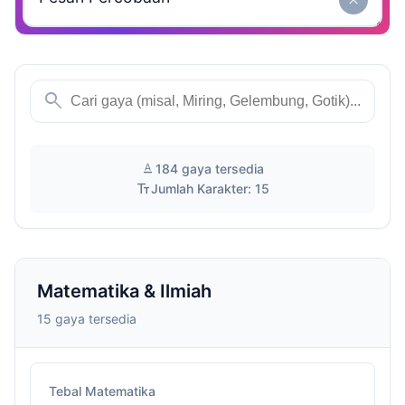
close
search
text_format
184 gaya tersedia
text_fields
Jumlah Karakter: 15
Matematika & Ilmiah
15 gaya tersedia
Tebal Matematika