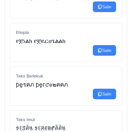
content_copy
Salin
Etiopia
የቿነልክ የቿዪርዐጌልልክ
content_copy
Salin
Teks Berlekuk
ƥęรคภ ƥęᴦƈ๏๒คคภ
content_copy
Salin
Teks Imut
ꉣꏂꑄꋫꂚ ꉣꏂꋪꏳꉻꍗꋫꋫꂚ