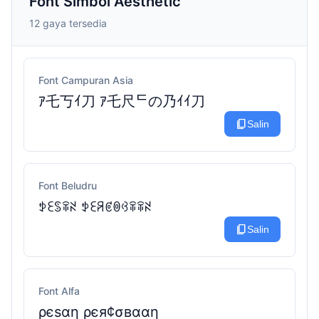
Font Simbol Aesthetic
12 gaya tersedia
Font Campuran Asia
ｱ乇丂ｲ刀 ｱ乇尺ᄃの乃ｲｲ刀
content_copy
Salin
Font Beludru
ꉣꏂꌗꋖꋊ ꉣꏂꋪꏳꉻꃳꋖꋖꋊ
content_copy
Salin
Font Alfa
ρєѕαη ρєя¢σвααη