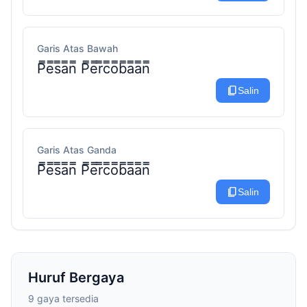
Garis Atas Bawah
P̿e̿s̿a̿n̿ P̿e̿r̿c̿o̿b̿a̿a̿n̿
content_copy
Salin
Garis Atas Ganda
P̿e̿s̿a̿n̿ P̿e̿r̿c̿o̿b̿a̿a̿n̿
content_copy
Salin
Huruf Bergaya
9 gaya tersedia