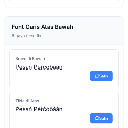
Font Garis Atas Bawah
6 gaya tersedia
Breve di Bawah
P̮e̮s̮a̮n̮ P̮e̮r̮c̮o̮b̮a̮a̮n̮
content_copy
Salin
Tilde di Atas
P̾e̾s̾a̾n̾ P̾e̾r̾c̾o̾b̾a̾a̾n̾
content_copy
Salin