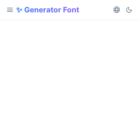
✨ Generator Font
menu
language
dark_mode