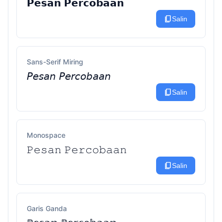
𝗣𝗲𝘀𝗮𝗻 𝗣𝗲𝗿𝗰𝗼𝗯𝗮𝗮𝗻
content_copy
Salin
Sans-Serif Miring
𝘗𝘦𝘴𝘢𝘯 𝘗𝘦𝘳𝘤𝘰𝘣𝘢𝘢𝘯
content_copy
Salin
Monospace
𝙿𝚎𝚜𝚊𝚗 𝙿𝚎𝚛𝚌𝚘𝚋𝚊𝚊𝚗
content_copy
Salin
Garis Ganda