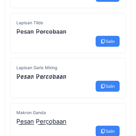
Lapisan Tilde
P̴e̴s̴a̴n̴ P̴e̴r̴c̴o̴b̴a̴a̴n̴
content_copy
Salin
Lapisan Garis Miring
P̷e̷s̷a̷n̷ P̷e̷r̷c̷o̷b̷a̷a̷n̷
content_copy
Salin
Makron Ganda
P͟e͟s͟a͟n͟ P͟e͟r͟c͟o͟b͟a͟a͟n͟
content_copy
Salin