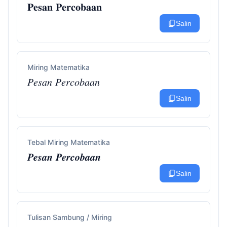
𝐏𝐞𝐬𝐚𝐧 𝐏𝐞𝐫𝐜𝐨𝐛𝐚𝐚𝐧
content_copy
Salin
Miring Matematika
𝑃𝑒𝑠𝑎𝑛 𝑃𝑒𝑟𝑐𝑜𝑏𝑎𝑎𝑛
content_copy
Salin
Tebal Miring Matematika
𝑷𝒆𝒔𝒂𝒏 𝑷𝒆𝒓𝒄𝒐𝒃𝒂𝒂𝒏
content_copy
Salin
Tulisan Sambung / Miring