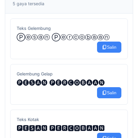
5 gaya tersedia
Teks Gelembung
Ⓟⓔⓢⓐⓝ Ⓟⓔⓡⓒⓞⓑⓐⓐⓝ
content_copy
Salin
Gelembung Gelap
🅟🅔🅢🅐🅝 🅟🅔🅡🅒🅞🅑🅐🅐🅝
content_copy
Salin
Teks Kotak
🅿🅴🆂🅰🅽 🅿🅴🆁🅲🅾🅱🅰🅰🅽