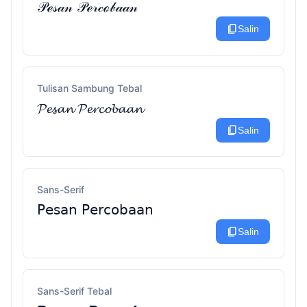
𝒫ℯ𝓈𝒶𝓃 𝒫ℯ𝓇𝒸ℴ𝒷𝒶𝒶𝓃
content_copy
Salin
Tulisan Sambung Tebal
𝓟𝓮𝓼𝓪𝓷 𝓟𝓮𝓻𝓬𝓸𝓫𝓪𝓪𝓷
content_copy
Salin
Sans-Serif
𝖯𝖾𝗌𝖺𝗇 𝖯𝖾𝗋𝖼𝗈𝖻𝖺𝖺𝗇
content_copy
Salin
Sans-Serif Tebal