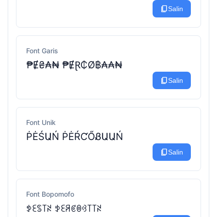
content_copy
Salin
Font Garis
₱Ɇ₴₳₦ ₱ɆⱤ₵Ø฿₳₳₦
content_copy
Salin
Font Unik
ṖĖŚԱŃ ṖĖŔƇŐᏰԱԱŃ
content_copy
Salin
Font Bopomofo
ꉣꏂꌗ꓄ꋊ ꉣꏂꋪꏳꉻꃳ꓄꓄ꋊ