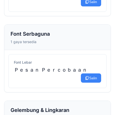
content_copy
Salin
Font Serbaguna
1 gaya tersedia
Font Lebar
Ｐｅｓａｎ Ｐｅｒｃｏｂａａｎ
content_copy
Salin
Gelembung & Lingkaran