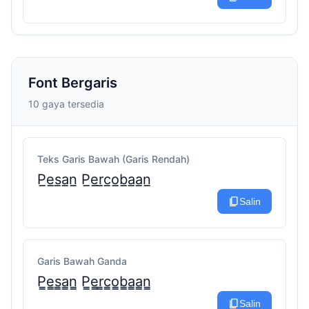
Font Bergaris
10 gaya tersedia
Teks Garis Bawah (Garis Rendah)
P̲e̲s̲a̲n̲ P̲e̲r̲c̲o̲b̲a̲a̲n̲
content_copy
Salin
Garis Bawah Ganda
P̳e̳s̳a̳n̳ P̳e̳r̳c̳o̳b̳a̳a̳n̳
content_copy
Salin