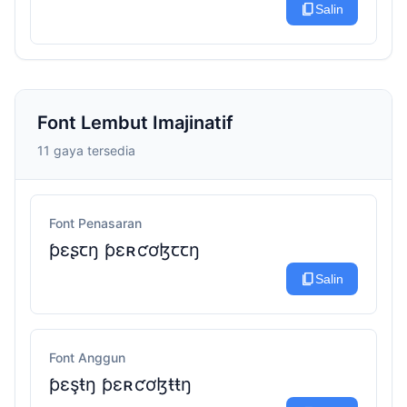
content_copy
Salin
Font Lembut Imajinatif
11 gaya tersedia
Font Penasaran
ƥɛʂꞇŋ ƥɛʀƈơɮꞇꞇŋ
content_copy
Salin
Font Anggun
ƥεşŧŋ ƥεʀƈơɮŧŧŋ