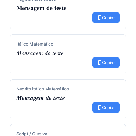
𝐌𝐞𝐧𝐬𝐚𝐠𝐞𝐦 𝐝𝐞 𝐭𝐞𝐬𝐭𝐞
content_copy
Copiar
Itálico Matemático
𝑀𝑒𝑛𝑠𝑎𝑔𝑒𝑚 𝑑𝑒 𝑡𝑒𝑠𝑡𝑒
content_copy
Copiar
Negrito Itálico Matemático
𝑴𝒆𝒏𝒔𝒂𝒈𝒆𝒎 𝒅𝒆 𝒕𝒆𝒔𝒕𝒆
content_copy
Copiar
Script / Cursiva