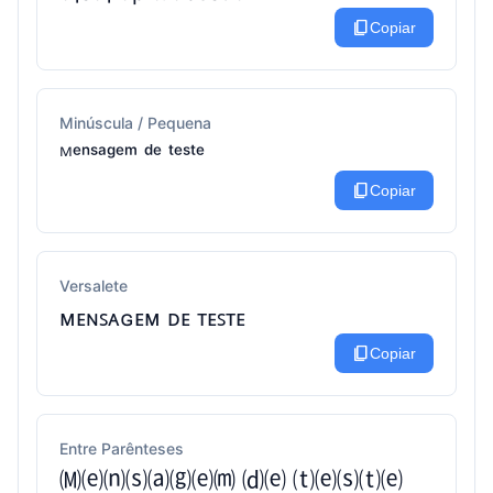
content_copy
Copiar
Minúscula / Pequena
ᴹᵉⁿˢᵃᵍᵉᵐ ᵈᵉ ᵗᵉˢᵗᵉ
content_copy
Copiar
Versalete
ᴍᴇɴꜱᴀɢᴇᴍ ᴅᴇ ᴛᴇꜱᴛᴇ
content_copy
Copiar
Entre Parênteses
🄜⒠⒩⒮⒜⒢⒠⒨ ⒟⒠ ⒯⒠⒮⒯⒠