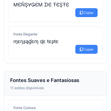
MЄŇŞⱯǤЄM ᗪЄ ŦЄŞŦЄ
content_copy
Copiar
Fonte Elegante
ɱɛŋʂąɠɛɱ ɖɛ ŧɛʂŧɛ
content_copy
Copiar
Fontes Suaves e Fantasiosas
11 estilos disponíveis
Fonte Curiosa