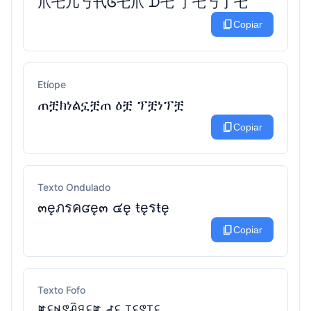
爪乇几丂卂Ꮆ乇爪 ᗪ乇 丁乇丂丁乇
content_copy
Copiar
Etíope
ጠቿክነልኗቿጠ ዕቿ ፕቿነፕቿ
content_copy
Copiar
Texto Ondulado
๓ęภรคʛę๓ ๔ę ŧęรŧę
content_copy
Copiar
Texto Fofo
ꂵꏂꂚꑄꋫꍌꏂꂵ ꂟꏂ ꓄ꏂꑄ꓄ꏂ