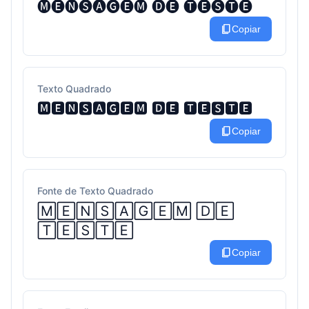
🅜🅔🅝🅢🅐🅖🅔🅜 🅓🅔 🅣🅔🅢🅣🅔
content_copy
Copiar
Texto Quadrado
🅼🅴🅽🆂🅰🅶🅴🅼 🅳🅴 🆃🅴🆂🆃🅴
content_copy
Copiar
Fonte de Texto Quadrado
🄼🄴🄽🅂🄰🄶🄴🄼 🄳🄴
🅃🄴🅂🅃🄴
content_copy
Copiar