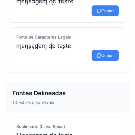
ɱєŋѕαɠєɱ ɖє тєѕтє
content_copy
Copiar
Fonte de Caracteres Legais
ɱɛŋʂąɠɛɱ ɖɛ ŧɛʂŧɛ
content_copy
Copiar
Fontes Delineadas
10 estilos disponíveis
Sublinhado (Linha Baixa)