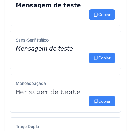
𝗠𝗲𝗻𝘀𝗮𝗴𝗲𝗺 𝗱𝗲 𝘁𝗲𝘀𝘁𝗲
content_copy
Copiar
Sans-Serif Itálico
𝘔𝘦𝘯𝘴𝘢𝘨𝘦𝘮 𝘥𝘦 𝘵𝘦𝘴𝘵𝘦
content_copy
Copiar
Monoespaçada
𝙼𝚎𝚗𝚜𝚊𝚐𝚎𝚖 𝚍𝚎 𝚝𝚎𝚜𝚝𝚎
content_copy
Copiar
Traço Duplo