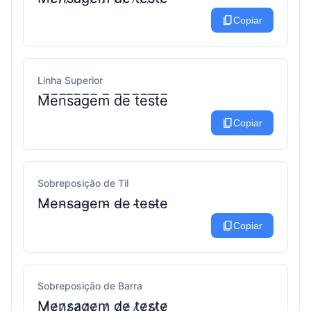
content_copy
Copiar
Linha Superior
M̅e̅n̅s̅a̅g̅e̅m̅ d̅e̅ t̅e̅s̅t̅e̅
content_copy
Copiar
Sobreposição de Til
M̴e̴n̴s̴a̴g̴e̴m̴ d̴e̴ t̴e̴s̴t̴e̴
content_copy
Copiar
Sobreposição de Barra
M̷e̷n̷s̷a̷g̷e̷m̷ d̷e̷ t̷e̷s̷t̷e̷