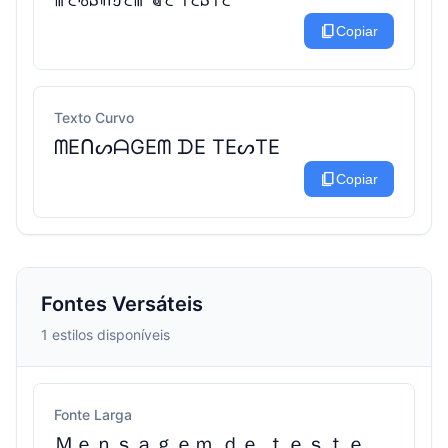
content_copy
Copiar
Texto Curvo
ᗰEᑎᔕᗩGEᗰ ᗪE TEᔕTE
content_copy
Copiar
Fontes Versáteis
1 estilos disponíveis
Fonte Larga
Ｍｅｎｓａｇｅｍ ｄｅ ｔｅｓｔｅ