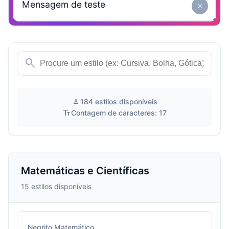
close
search
text_format
184 estilos disponíveis
text_fields
Contagem de caracteres: 17
Matemáticas e Científicas
15 estilos disponíveis
Negrito Matemático