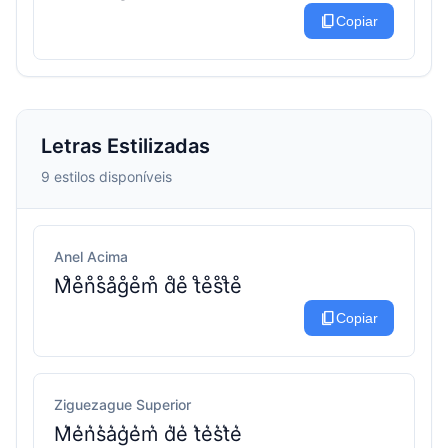
content_copy
Copiar
Letras Estilizadas
9 estilos disponíveis
Anel Acima
M̊e̊n̊s̊åg̊e̊m̊ d̊e̊ t̊e̊s̊t̊e̊
content_copy
Copiar
Ziguezague Superior
M͛e͛n͛s͛a͛g͛e͛m͛ d͛e͛ t͛e͛s͛t͛e͛