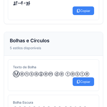
𒋗𒋾𒂊
content_copy
Copiar
Bolhas e Círculos
5 estilos disponíveis
Texto de Bolha
Ⓜⓔⓝⓢⓐⓖⓔⓜ ⓓⓔ ⓣⓔⓢⓣⓔ
content_copy
Copiar
Bolha Escura