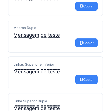
content_copy
Copiar
Macron Duplo
M͟e͟n͟s͟a͟g͟e͟m͟ d͟e͟ t͟e͟s͟t͟e͟
content_copy
Copiar
Linhas Superior e Inferior
M̿e̿n̿s̿a̿g̿e̿m̿ d̿e̿ t̿e̿s̿t̿e̿
content_copy
Copiar
Linha Superior Dupla
M̿e̿n̿s̿a̿g̿e̿m̿ d̿e̿ t̿e̿s̿t̿e̿