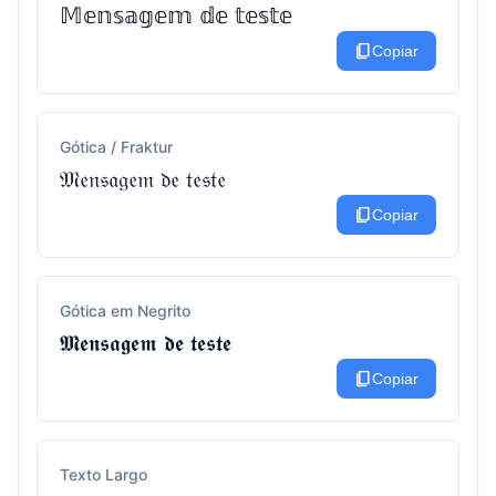
𝕄𝕖𝕟𝕤𝕒𝕘𝕖𝕞 𝕕𝕖 𝕥𝕖𝕤𝕥𝕖
content_copy
Copiar
Gótica / Fraktur
𝔐𝔢𝔫𝔰𝔞𝔤𝔢𝔪 𝔡𝔢 𝔱𝔢𝔰𝔱𝔢
content_copy
Copiar
Gótica em Negrito
𝕸𝖊𝖓𝖘𝖆𝖌𝖊𝖒 𝖉𝖊 𝖙𝖊𝖘𝖙𝖊
content_copy
Copiar
Texto Largo