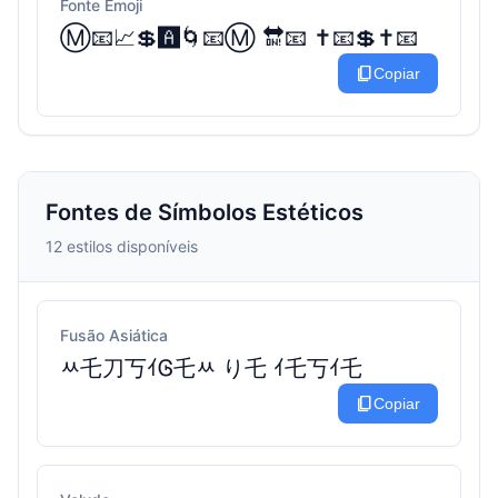
Fonte Emoji
Ⓜ️📧📈💲🅰️🌀📧Ⓜ️ 🔛📧 ✝️📧💲✝️📧
content_copy
Copiar
Fontes de Símbolos Estéticos
12 estilos disponíveis
Fusão Asiática
ﾶ乇刀丂ｲᎶ乇ﾶ り乇 ｲ乇丂ｲ乇
content_copy
Copiar