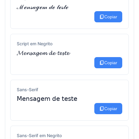
ℳℯ𝓃𝓈𝒶ℊℯ𝓂 𝒹ℯ 𝓉ℯ𝓈𝓉ℯ
content_copy
Copiar
Script em Negrito
𝓜𝓮𝓷𝓼𝓪𝓰𝓮𝓶 𝓭𝓮 𝓽𝓮𝓼𝓽𝓮
content_copy
Copiar
Sans-Serif
𝖬𝖾𝗇𝗌𝖺𝗀𝖾𝗆 𝖽𝖾 𝗍𝖾𝗌𝗍𝖾
content_copy
Copiar
Sans-Serif em Negrito