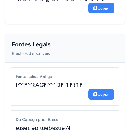
content_copy
Copiar
Fontes Legais
8 estilos disponíveis
Fonte Itálica Antiga
𐌌𐌄𐌍𐌔𐌀Ɠ𐌄𐌌 𐌃𐌄 𐌕𐌄𐌔𐌕𐌄
content_copy
Copiar
De Cabeça para Baixo
ǝʇsǝʇ ǝp ɯǝɓɐsuǝꟽ