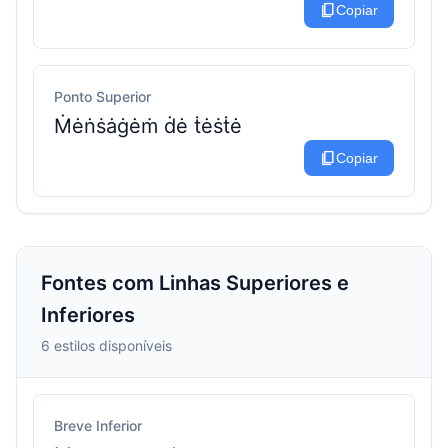
content_copy
Copiar
Ponto Superior
Ṁėṅṡȧġėṁ ḋė ṫėṡṫė
content_copy
Copiar
Fontes com Linhas Superiores e
Inferiores
6 estilos disponíveis
Breve Inferior