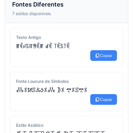
Fontes Diferentes
7 estilos disponíveis
Texto Antigo
ꂵꍟꈤꌗꍏꁅꍟꂵ ꀸꍟ ꓄ꍟꌗ꓄ꍟ
content_copy
Copiar
Fonte Loucura de Símbolos
𖢑𖤟ꛘꕷ𖤬ꚽ𖤟𖢑 𖤀𖤟 𖢧𖤟ꕷ𖢧𖤟
content_copy
Copiar
Estilo Asiático