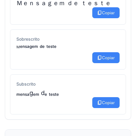
Ｍｅｎｓａｇｅｍ ｄｅ ｔｅｓｔｅ
content_copy
Copiar
Sobrescrito
ᴹᵉⁿˢᵃᵍᵉᵐ ᵈᵉ ᵗᵉˢᵗᵉ
content_copy
Copiar
Subscrito
ₘₑₙₛₐgₑₘ dₑ ₜₑₛₜₑ
content_copy
Copiar