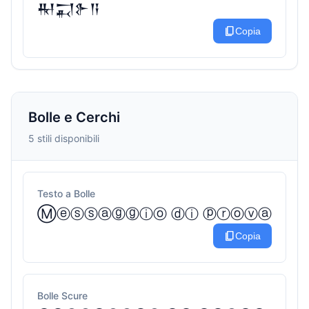
𒊑𒍑𒉿𒀀
content_copy
Copia
Bolle e Cerchi
5 stili disponibili
Testo a Bolle
Ⓜⓔⓢⓢⓐⓖⓖⓘⓞ ⓓⓘ ⓟⓡⓞⓥⓐ
content_copy
Copia
Bolle Scure