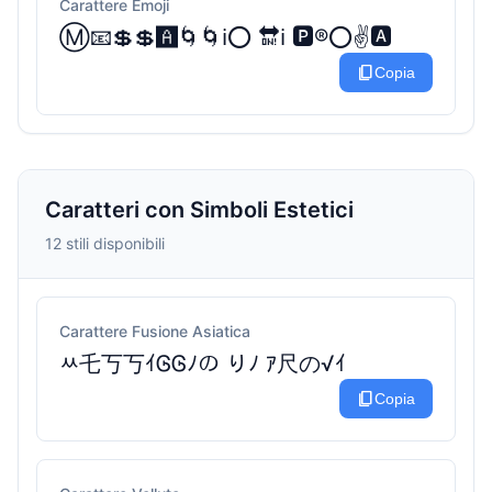
Carattere Emoji
Ⓜ️📧💲💲🅰️🌀🌀ℹ️⭕ 🔛ℹ️ 🅿️®️⭕✌️🅰️
content_copy
Copia
Caratteri con Simboli Estetici
12 stili disponibili
Carattere Fusione Asiatica
ﾶ乇丂丂ｲᎶᎶﾉの りﾉ ｱ尺の√ｲ
content_copy
Copia