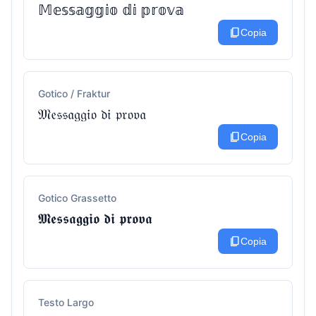
𝕄𝕖𝕤𝕤𝕒𝕘𝕘𝕚𝕠 𝕕𝕚 𝕡𝕣𝕠𝕧𝕒
content_copy
Copia
Gotico / Fraktur
𝔐𝔢𝔰𝔰𝔞𝔤𝔤𝔦𝔬 𝔡𝔦 𝔭𝔯𝔬𝔳𝔞
content_copy
Copia
Gotico Grassetto
𝕸𝖊𝖘𝖘𝖆𝖌𝖌𝖎𝖔 𝖉𝖎 𝖕𝖗𝖔𝖛𝖆
content_copy
Copia
Testo Largo