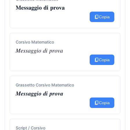
𝐌𝐞𝐬𝐬𝐚𝐠𝐠𝐢𝐨 𝐝𝐢 𝐩𝐫𝐨𝐯𝐚
content_copy
Copia
Corsivo Matematico
𝑀𝑒𝑠𝑠𝑎𝑔𝑔𝑖𝑜 𝑑𝑖 𝑝𝑟𝑜𝑣𝑎
content_copy
Copia
Grassetto Corsivo Matematico
𝑴𝒆𝒔𝒔𝒂𝒈𝒈𝒊𝒐 𝒅𝒊 𝒑𝒓𝒐𝒗𝒂
content_copy
Copia
Script / Corsivo