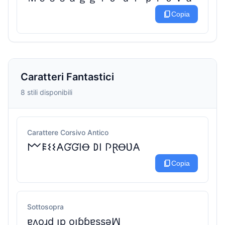
content_copy
Copia
Caratteri Fantastici
8 stili disponibili
Carattere Corsivo Antico
𐌌𐌄𐌔𐌔𐌀ƓƓ𐌉Ꝋ 𐌃𐌉 𐌐ⱤꝊƲ𐌀
content_copy
Copia
Sottosopra
ɐʌoɹd ᴉp oᴉɓɓɐssǝꟽ