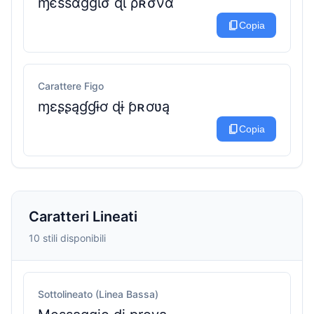
ɱєѕѕαɠɠισ ɖι ρʀσνα
content_copy
Copia
Carattere Figo
ɱɛʂʂąɠɠɨơ ɖɨ ƥʀơʋą
content_copy
Copia
Caratteri Lineati
10 stili disponibili
Sottolineato (Linea Bassa)