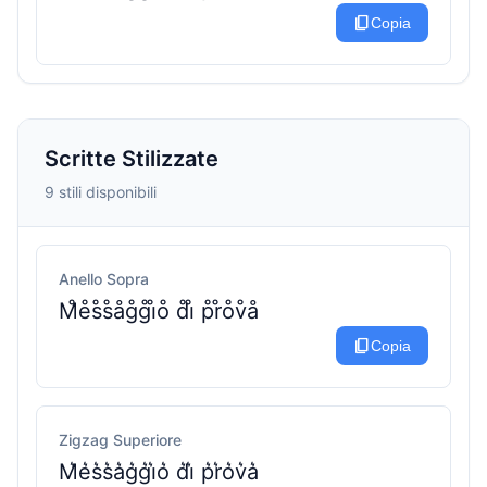
content_copy
Copia
Scritte Stilizzate
9 stili disponibili
Anello Sopra
M̊e̊s̊s̊åg̊g̊i̊o̊ d̊i̊ p̊r̊o̊v̊å
content_copy
Copia
Zigzag Superiore
M͛e͛s͛s͛a͛g͛g͛i͛o͛ d͛i͛ p͛r͛o͛v͛a͛