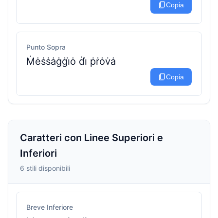
content_copy
Copia
Punto Sopra
Ṁėṡṡȧġġi̇ȯ ḋi̇ ṗṙȯv̇ȧ
content_copy
Copia
Caratteri con Linee Superiori e
Inferiori
6 stili disponibili
Breve Inferiore