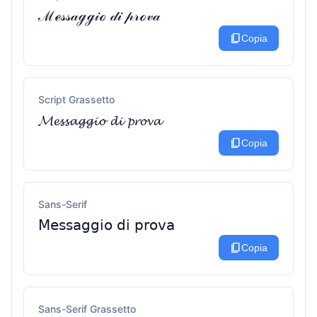
ℳℯ𝓈𝓈𝒶ℊℊ𝒾ℴ 𝒹𝒾 𝓅𝓇ℴ𝓋𝒶
content_copy
Copia
Script Grassetto
𝓜𝓮𝓼𝓼𝓪𝓰𝓰𝓲𝓸 𝓭𝓲 𝓹𝓻𝓸𝓿𝓪
content_copy
Copia
Sans-Serif
𝖬𝖾𝗌𝗌𝖺𝗀𝗀𝗂𝗈 𝖽𝗂 𝗉𝗋𝗈𝗏𝖺
content_copy
Copia
Sans-Serif Grassetto