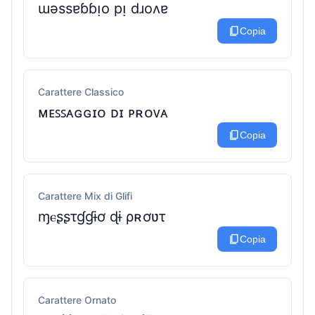
ɯǝssɐɓɓᴉo pᴉ dɹoʌɐ
content_copy
Copia
Carattere Classico
ᴍᴇꜱꜱᴀɢɢɪᴏ ᴅɪ ᴘʀᴏᴠᴀ
content_copy
Copia
Carattere Mix di Glifi
ɱⲉʂʂτɠɠɨơ ɖɨ ρʀơʋτ
content_copy
Copia
Carattere Ornato