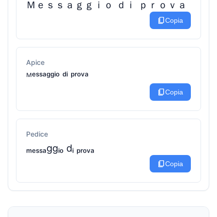
Ｍｅｓｓａｇｇｉｏ ｄｉ ｐｒｏｖａ
content_copy
Copia
Apice
ᴹᵉˢˢᵃᵍᵍⁱᵒ ᵈⁱ ᵖʳᵒᵛᵃ
content_copy
Copia
Pedice
ₘₑₛₛₐggᵢₒ dᵢ ₚᵣₒᵥₐ
content_copy
Copia