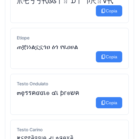
爪乇丂丂卂ᎶᎶ丨ㄖ ᗪ丨 卩尺ㄖᐯ卂
content_copy
Copia
Etiope
ጠቿነነልኗኗጎዐ ዕጎ የዪዐሀል
content_copy
Copia
Testo Ondulato
๓ęรรคʛʛเ๏ ๔เ ƥᴦ๏שค
content_copy
Copia
Testo Carino
ꂵꏂꑄꑄꋫꍌꍌ꒐ꉻ ꂟ꒐ ꉣꋪꉻ꒦ꋫ