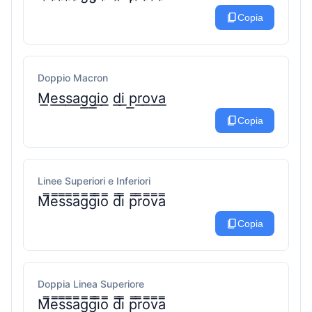
content_copy
Copia
Doppio Macron
M͟e͟s͟s͟a͟g͟g͟i͟o͟ d͟i͟ p͟r͟o͟v͟a͟
content_copy
Copia
Linee Superiori e Inferiori
M̿e̿s̿s̿a̿g̿g̿i̿o̿ d̿i̿ p̿r̿o̿v̿a̿
content_copy
Copia
Doppia Linea Superiore
M̿e̿s̿s̿a̿g̿g̿i̿o̿ d̿i̿ p̿r̿o̿v̿a̿