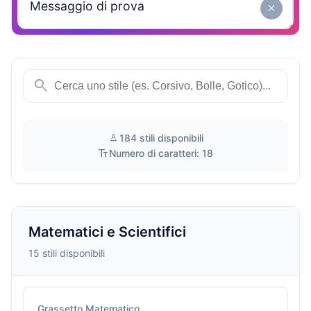
close
search
text_format
184 stili disponibili
text_fields
Numero di caratteri: 18
Matematici e Scientifici
15 stili disponibili
Grassetto Matematico