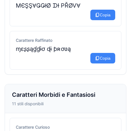
MЄŞŞⱯǤǤƗØ ᗪƗ PŘØVⱯ
content_copy
Copia
Carattere Raffinato
ɱɛʂʂąɠɠɨơ ɖɨ ƥʀơʋą
content_copy
Copia
Caratteri Morbidi e Fantasiosi
11 stili disponibili
Carattere Curioso