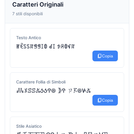
Caratteri Originali
7 stili disponibili
Testo Antico
ꂵꍟꌗꌗꍏꁅꁅꀤꂦ ꀸꀤ ꉣꋪꂦꃴꍏ
content_copy
Copia
Carattere Follia di Simboli
𖢑𖤟ꕷꕷ𖤬ꚽꚽꛈ𖣠 𖤀ꛈ ㄗ𖦪𖣠ꚴ𖤬
content_copy
Copia
Stile Asiatico