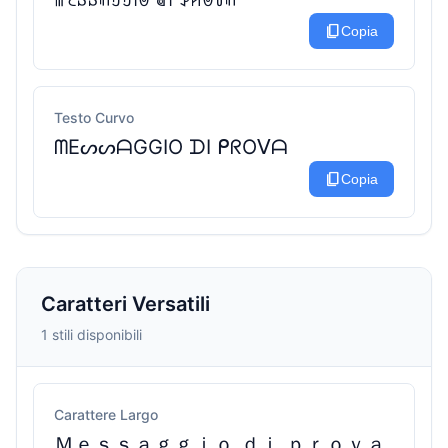
content_copy
Copia
Testo Curvo
ᗰEᔕᔕᗩGGIO ᗪI ᑭᖇOᐯᗩ
content_copy
Copia
Caratteri Versatili
1 stili disponibili
Carattere Largo
Ｍｅｓｓａｇｇｉｏ ｄｉ ｐｒｏｖａ