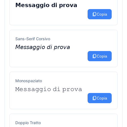
𝗠𝗲𝘀𝘀𝗮𝗴𝗴𝗶𝗼 𝗱𝗶 𝗽𝗿𝗼𝘃𝗮
content_copy
Copia
Sans-Serif Corsivo
𝘔𝘦𝘴𝘴𝘢𝘨𝘨𝘪𝘰 𝘥𝘪 𝘱𝘳𝘰𝘷𝘢
content_copy
Copia
Monospaziato
𝙼𝚎𝚜𝚜𝚊𝚐𝚐𝚒𝚘 𝚍𝚒 𝚙𝚛𝚘𝚟𝚊
content_copy
Copia
Doppio Tratto