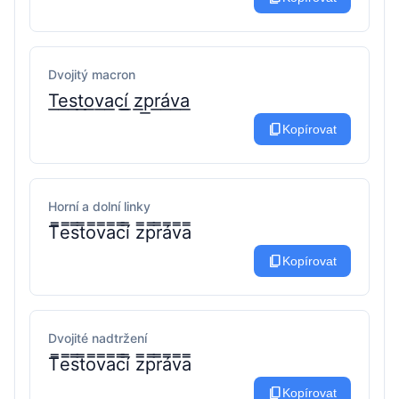
Dvojitý macron
T͟e͟s͟t͟o͟v͟a͟c͟í͟ z͟p͟r͟á͟v͟a͟
content_copy
Kopírovat
Horní a dolní linky
T̿e̿s̿t̿o̿v̿a̿c̿í̿ z̿p̿r̿á̿v̿a̿
content_copy
Kopírovat
Dvojité nadtržení
T̿e̿s̿t̿o̿v̿a̿c̿í̿ z̿p̿r̿á̿v̿a̿
content_copy
Kopírovat