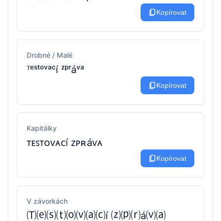
content_copy
Kopírovat
Drobné / Malé
ᵀᵉˢᵗᵒᵛᵃᶜí ᶻᵖʳáᵛᵃ
content_copy
Kopírovat
Kapitálky
ᴛᴇꜱᴛᴏᴠᴀᴄí ᴢᴘʀáᴠᴀ
content_copy
Kopírovat
V závorkách
🄣⒠⒮⒯⒪⒱⒜⒞í ⒵⒫⒭á⒱⒜