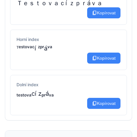
Ｔｅｓｔｏｖａｃí ｚｐｒáｖａ
content_copy
Kopírovat
Horní index
ᵀᵉˢᵗᵒᵛᵃᶜí ᶻᵖʳáᵛᵃ
content_copy
Kopírovat
Dolní index
ₜₑₛₜₒᵥₐcí zₚᵣáᵥₐ
content_copy
Kopírovat