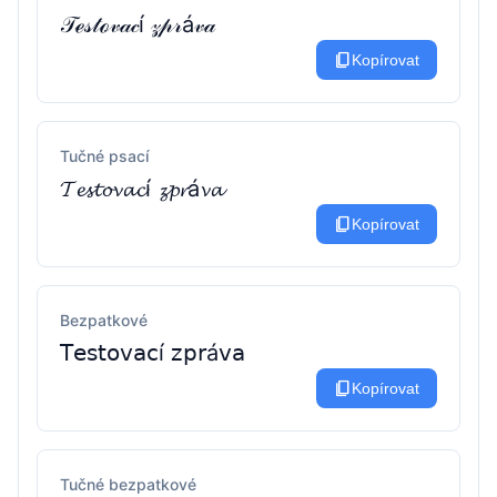
𝒯ℯ𝓈𝓉ℴ𝓋𝒶𝒸í 𝓏𝓅𝓇á𝓋𝒶
content_copy
Kopírovat
Tučné psací
𝓣𝓮𝓼𝓽𝓸𝓿𝓪𝓬í 𝔃𝓹𝓻á𝓿𝓪
content_copy
Kopírovat
Bezpatkové
𝖳𝖾𝗌𝗍𝗈𝗏𝖺𝖼í 𝗓𝗉𝗋á𝗏𝖺
content_copy
Kopírovat
Tučné bezpatkové