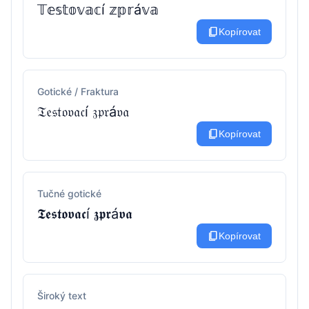
𝕋𝕖𝕤𝕥𝕠𝕧𝕒𝕔í 𝕫𝕡𝕣á𝕧𝕒
content_copy
Kopírovat
Gotické / Fraktura
𝔗𝔢𝔰𝔱𝔬𝔳𝔞𝔠í 𝔷𝔭𝔯á𝔳𝔞
content_copy
Kopírovat
Tučné gotické
𝕿𝖊𝖘𝖙𝖔𝖛𝖆𝖈í 𝖟𝖕𝖗á𝖛𝖆
content_copy
Kopírovat
Široký text