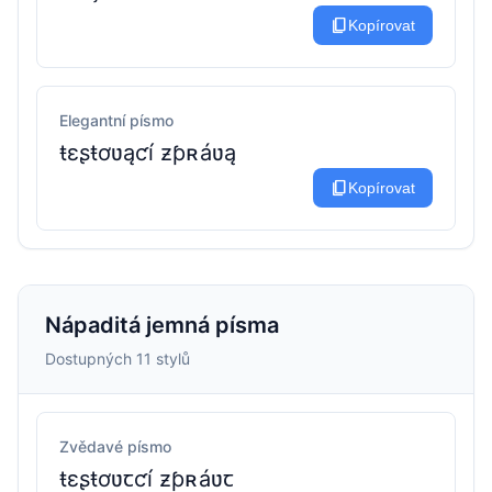
content_copy
Kopírovat
Elegantní písmo
ŧɛʂŧơʋąƈí ƶƥʀáʋą
content_copy
Kopírovat
Nápaditá jemná písma
Dostupných 11 stylů
Zvědavé písmo
ŧɛʂŧơʋꞇƈí ƶƥʀáʋꞇ