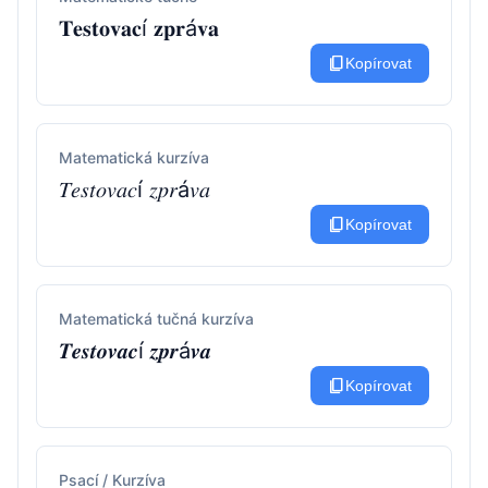
𝐓𝐞𝐬𝐭𝐨𝐯𝐚𝐜í 𝐳𝐩𝐫á𝐯𝐚
content_copy
Kopírovat
Matematická kurzíva
𝑇𝑒𝑠𝑡𝑜𝑣𝑎𝑐í 𝑧𝑝𝑟á𝑣𝑎
content_copy
Kopírovat
Matematická tučná kurzíva
𝑻𝒆𝒔𝒕𝒐𝒗𝒂𝒄í 𝒛𝒑𝒓á𝒗𝒂
content_copy
Kopírovat
Psací / Kurzíva