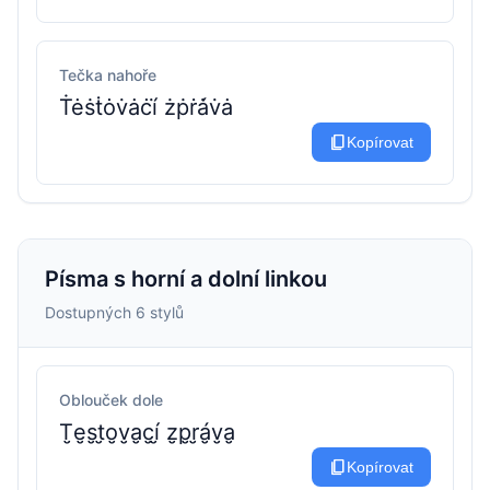
Tečka nahoře
Ṫėṡṫȯv̇ȧċí̇ żṗṙá̇v̇ȧ
content_copy
Kopírovat
Písma s horní a dolní linkou
Dostupných 6 stylů
Oblouček dole
T̮e̮s̮t̮o̮v̮a̮c̮í̮ z̮p̮r̮á̮v̮a̮
content_copy
Kopírovat