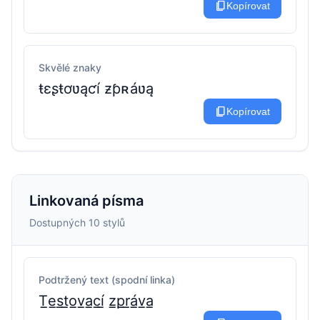
content_copy
Kopírovat
Skvělé znaky
ŧɛʂŧơʋąƈí ƶƥʀáʋą
content_copy
Kopírovat
Linkovaná písma
Dostupných 10 stylů
Podtržený text (spodní linka)
T̲e̲s̲t̲o̲v̲a̲c̲í̲ z̲p̲r̲á̲v̲a̲