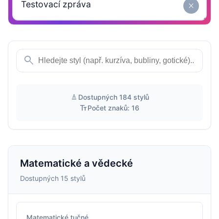
close
search
text_format
Dostupných 184 stylů
text_fields
Počet znaků: 16
Matematické a vědecké
Dostupných 15 stylů
Matematické tučné