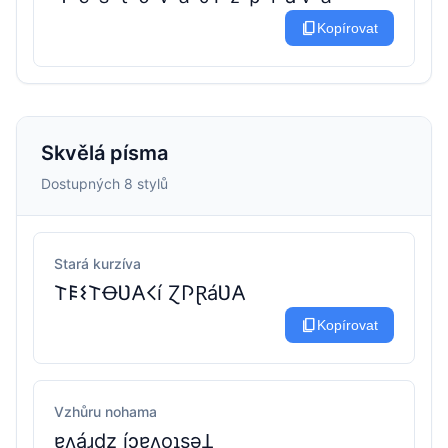
content_copy
Kopírovat
Skvělá písma
Dostupných 8 stylů
Stará kurzíva
𐌕𐌄𐌔𐌕ꝊƲ𐌀𐌂í Ɀ𐌐ⱤáƲ𐌀
content_copy
Kopírovat
Vzhůru nohama
ɐʌáɹdz íɔɐʌoʇsǝꞱ