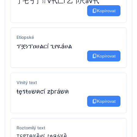
丁乇丂丁ㄖᐯ卂匚í 乙卩尺áᐯ卂
content_copy
Kopírovat
Etiopské
ፕቿነፕዐሀልርí ጊየዪáሀል
content_copy
Kopírovat
Vlnitý text
ŧęรŧ๏שคƈí ƶƥᴦáשค
content_copy
Kopírovat
Roztomilý text
꓄ꏂꑄ꓄ꉻ꒦ꋫꏳí ꒗ꉣꋪá꒦ꋫ