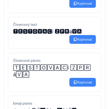
content_copy
Kopírovat
Čtvercový text
🆃🅴🆂🆃🅾🆅🅰🅲í 🆉🅿🆁á🆅🅰
content_copy
Kopírovat
Čtvercové písmo
🅃🄴🅂🅃🄾🅅🄰🄲í 🅉🄿🅁
á🅅🄰
content_copy
Kopírovat
Emoji písmo