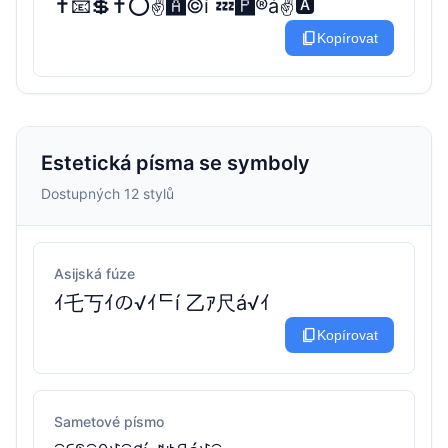
✝️📧💲✝️⭕✌️🅰️©️í 💤🅿️®️á✌️🅰️
content_copy
Kopírovat
Estetická písma se symboly
Dostupných 12 stylů
Asijská fúze
ｲ乇丂ｲの√ｲᄃí 乙ｱ尺á√ｲ
content_copy
Kopírovat
Sametové písmo