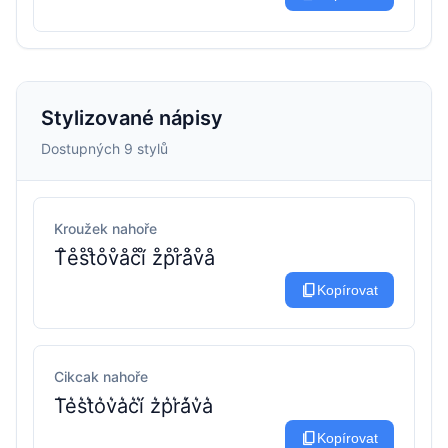
Stylizované nápisy
Dostupných 9 stylů
Kroužek nahoře
T̊e̊s̊t̊o̊v̊åc̊í̊ z̊p̊r̊á̊v̊å
content_copy
Kopírovat
Cikcak nahoře
T͛e͛s͛t͛o͛v͛a͛c͛í͛ z͛p͛r͛á͛v͛a͛
content_copy
Kopírovat