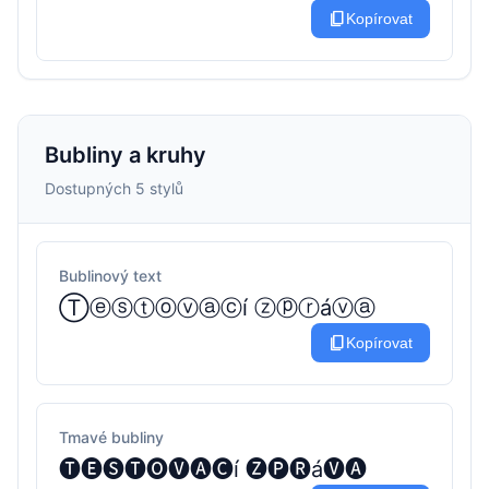
content_copy
Kopírovat
Bubliny a kruhy
Dostupných 5 stylů
Bublinový text
Ⓣⓔⓢⓣⓞⓥⓐⓒí ⓩⓟⓡáⓥⓐ
content_copy
Kopírovat
Tmavé bubliny
🅣🅔🅢🅣🅞🅥🅐🅒í 🅩🅟🅡á🅥🅐