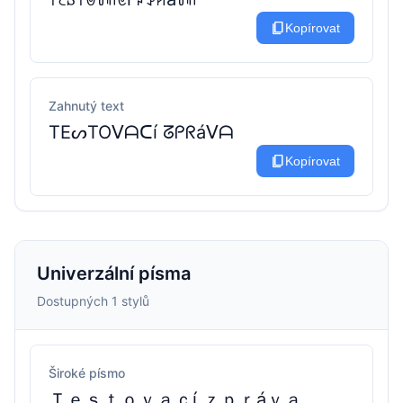
content_copy
Kopírovat
Zahnutý text
TEᔕTOᐯᗩᑕí ᘔᑭᖇáᐯᗩ
content_copy
Kopírovat
Univerzální písma
Dostupných 1 stylů
Široké písmo
Ｔｅｓｔｏｖａｃí ｚｐｒáｖａ