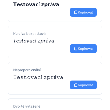
𝗧𝗲𝘀𝘁𝗼𝘃𝗮𝗰í 𝘇𝗽𝗿á𝘃𝗮
content_copy
Kopírovat
Kurzíva bezpatková
𝘛𝘦𝘴𝘵𝘰𝘷𝘢𝘤í 𝘻𝘱𝘳á𝘷𝘢
content_copy
Kopírovat
Neproporcionální
𝚃𝚎𝚜𝚝𝚘𝚟𝚊𝚌í 𝚣𝚙𝚛á𝚟𝚊
content_copy
Kopírovat
Dvojitě vytažené