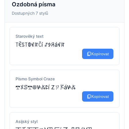
Ozdobná písma
Dostupných 7 stylů
Starověký text
꓄ꍟꌗ꓄ꂦꃴꍏꉓí ꁴꉣꋪáꃴꍏ
content_copy
Kopírovat
Písmo Symbol Craze
𖢧𖤟ꕷ𖢧𖣠ꚴ𖤬ꛕí ꛉㄗ𖦪áꚴ𖤬
content_copy
Kopírovat
Asijský styl