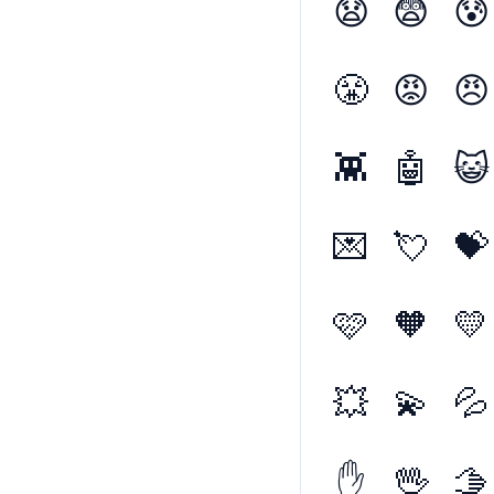
😧
😨
😰
😤
😡
😠
👾
🤖
😺
💌
💘
💝
🩷
🧡
💛
💥
💫
💦
✋
🖖
🫱