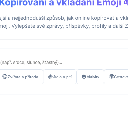
‍♀️ Kopírování a vkládání Emoji 
jší a nejjednodušší způsob, jak online kopírovat a vk
oji. Vylepšete své zprávy, příspěvky, profily a dalš
🌍
🍇
🎃
🐵
Zvířata a příroda
Jídlo a pití
Aktivity
Cestová