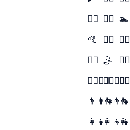
🚣‍♂️
🚣‍♀️
🏊
🚵
🚵‍♂️
🚵‍♀️
🤾‍♀️
🤹
🤹‍♂️
👩‍❤️‍💋‍👨
👨‍❤️‍💋‍👨
👩‍❤️
👨‍👨‍👧
👨‍👨‍
👨‍
👩‍👦
👩‍👦‍
👩