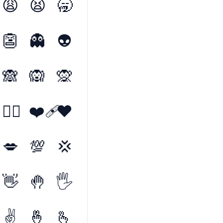
😩
😫
🥱
👺
👻
👽
🙈
🙉
🙊
❤️‍🔥
❤️‍🩹
❤️
💋
💯
💢
👋
🤚
🖐️
✌️
🤞
🫰