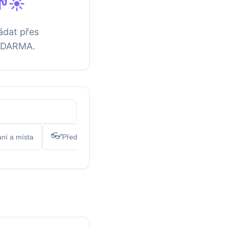
🌱☀️
ládat přes
í ZDARMA.
👓
🏧
🏁
ní a místa
Předměty
Symboly
Vlajky