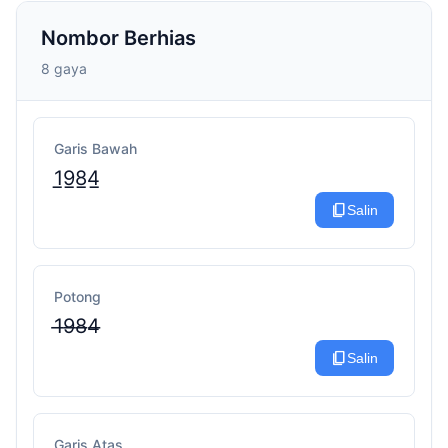
Nombor Berhias
8 gaya
Garis Bawah
1̲9̲8̲4̲
content_copy
Salin
Potong
1̶9̶8̶4̶
content_copy
Salin
Garis Atas