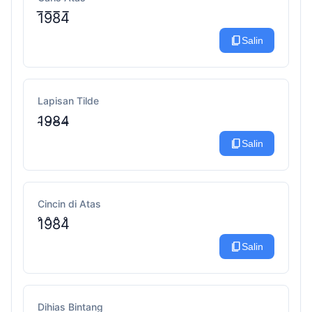
1̅9̅8̅4̅
content_copy
Salin
Lapisan Tilde
1̴9̴8̴4̴
content_copy
Salin
Cincin di Atas
1̊9̊8̊4̊
content_copy
Salin
Dihias Bintang