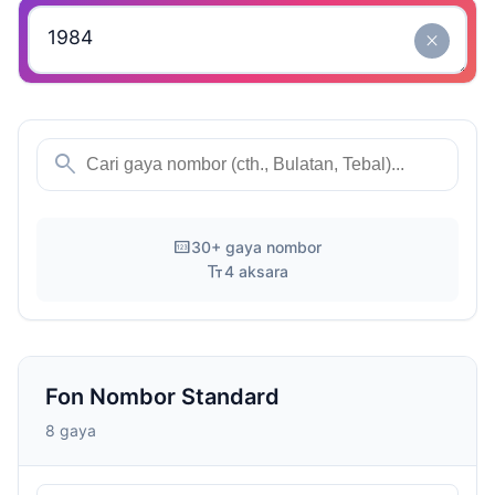
close
search
pin
30+ gaya nombor
text_fields
4 aksara
Fon Nombor Standard
8 gaya