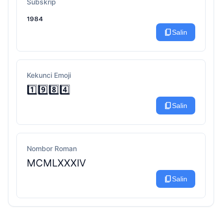
Subskrip
₁₉₈₄
content_copy
Salin
Kekunci Emoji
1️⃣9️⃣8️⃣4️⃣
content_copy
Salin
Nombor Roman
MCMLXXXIV
content_copy
Salin