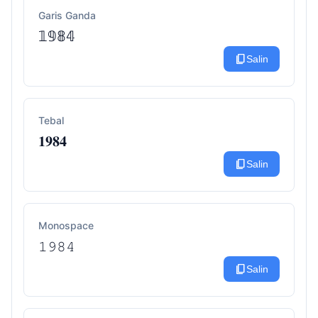
Garis Ganda
𝟙𝟡𝟠𝟜
content_copy
Salin
Tebal
𝟏𝟗𝟖𝟒
content_copy
Salin
Monospace
𝟷𝟿𝟾𝟺
content_copy
Salin