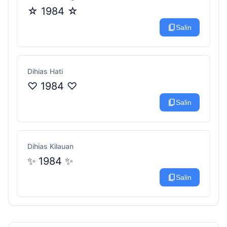
☆ 1984 ☆
content_copy
Salin
Dihias Hati
♡ 1984 ♡
content_copy
Salin
Dihias Kilauan
✨ 1984 ✨
content_copy
Salin