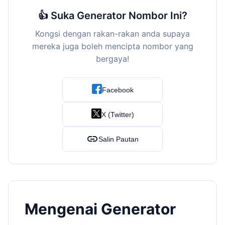
👍 Suka Generator Nombor Ini?
Kongsi dengan rakan-rakan anda supaya
mereka juga boleh mencipta nombor yang
bergaya!
Facebook
X (Twitter)
link
Salin Pautan
Mengenai Generator