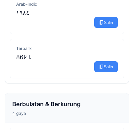
Arab-Indic
١٩٨٤
content_copy
Salin
Terbalik
߈86⇂
content_copy
Salin
Berbulatan & Berkurung
4 gaya