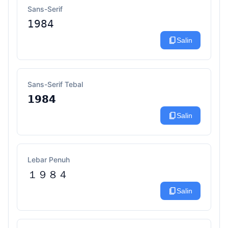
Sans-Serif
𝟣𝟫𝟪𝟦
content_copy
Salin
Sans-Serif Tebal
𝟭𝟵𝟴𝟰
content_copy
Salin
Lebar Penuh
１９８４
content_copy
Salin