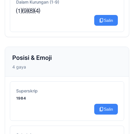
Dalam Kurungan (1-9)
⑴⑼⑻⑷
content_copy
Salin
Posisi & Emoji
4 gaya
Superskrip
¹⁹⁸⁴
content_copy
Salin