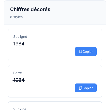
Chiffres décorés
8 styles
Souligné
1̲9̲8̲4̲
content_copy
Copier
Barré
1̶9̶8̶4̶
content_copy
Copier
Surligné