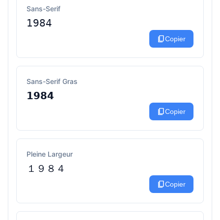
Sans-Serif
𝟣𝟫𝟪𝟦
content_copy
Copier
Sans-Serif Gras
𝟭𝟵𝟴𝟰
content_copy
Copier
Pleine Largeur
１９８４
content_copy
Copier