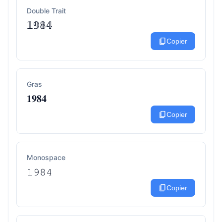
Double Trait
𝟙𝟡𝟠𝟜
content_copy
Copier
Gras
𝟏𝟗𝟖𝟒
content_copy
Copier
Monospace
𝟷𝟿𝟾𝟺
content_copy
Copier