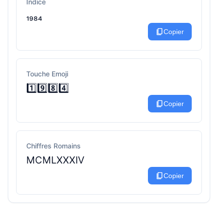
Indice
₁₉₈₄
content_copy
Copier
Touche Emoji
1️⃣9️⃣8️⃣4️⃣
content_copy
Copier
Chiffres Romains
MCMLXXXIV
content_copy
Copier