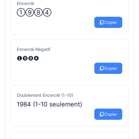
Encerclé
①⑨⑧④
content_copy
Copier
Encerclé Négatif
❶❾❽❹
content_copy
Copier
Doublement Encerclé (1-10)
1984 (1-10 seulement)
content_copy
Copier