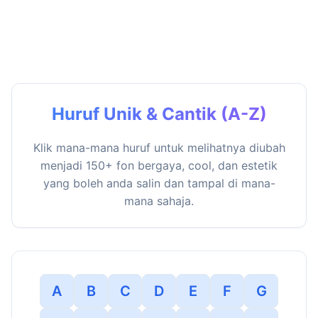
Huruf Unik & Cantik (A-Z)
Klik mana-mana huruf untuk melihatnya diubah
menjadi 150+ fon bergaya, cool, dan estetik
yang boleh anda salin dan tampal di mana-
mana sahaja.
A
B
C
D
E
F
G