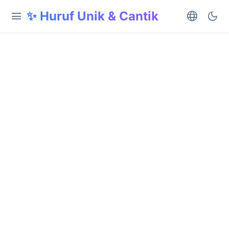
✨ Huruf Unik & Cantik
menu
language
dark_mode