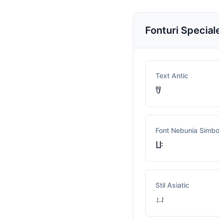
Fonturi Special
Text Antic
ꀎ
Font Nebunia Simbol
ꚶ
Stil Asiatic
ㄩ