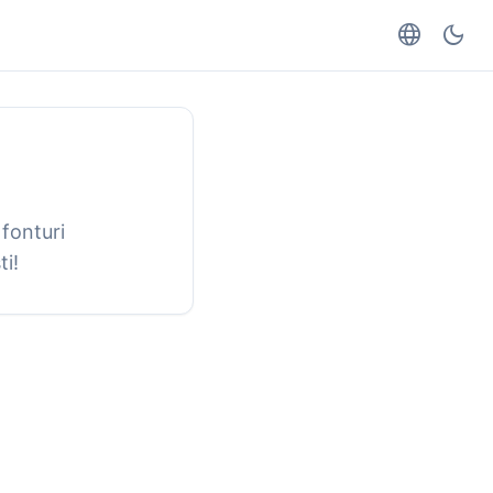
language
dark_mode
 fonturi
ti!