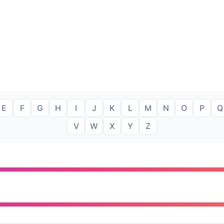
E
F
G
H
I
J
K
L
M
N
O
P
Q
V
W
X
Y
Z