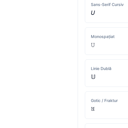
Sans-Serif Cursiv
𝘜
Monospațiat
𝚄
Linie Dublă
𝕌
Gotic / Fraktur
𝔘