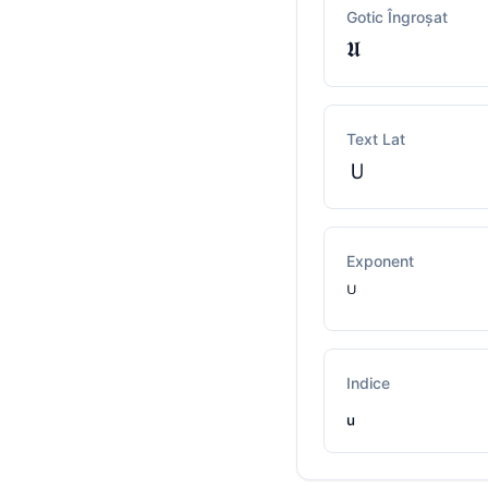
Gotic Îngroșat
𝖀
Text Lat
Ｕ
Exponent
ᵁ
Indice
ᵤ