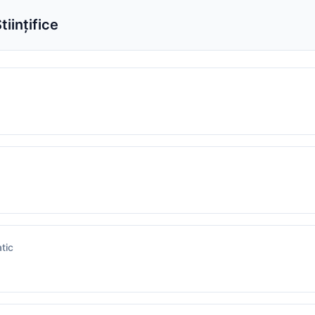
iințifice
tic