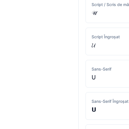
Script / Scris de m
𝒰
Script Îngroșat
𝓤
Sans-Serif
𝖴
Sans-Serif Îngroșat
𝗨