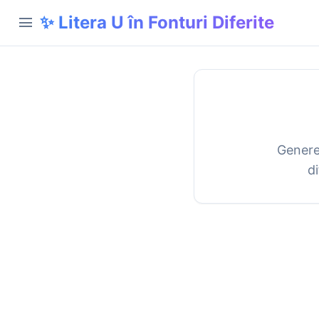
✨ Litera U în Fonturi Diferite
menu
Generea
di