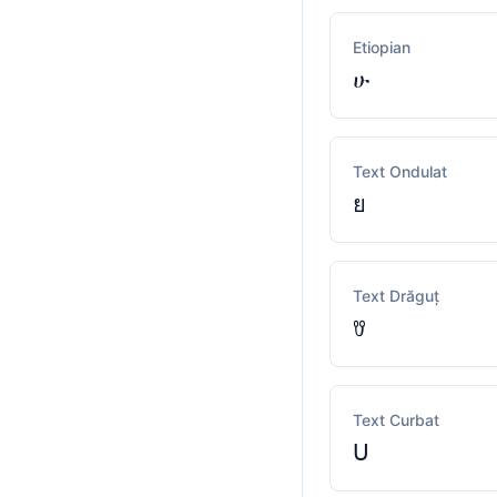
Etiopian
ሁ
Text Ondulat
ย
Text Drăguț
ꀎ
Text Curbat
ᑌ