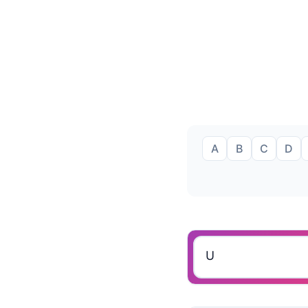
A
B
C
D