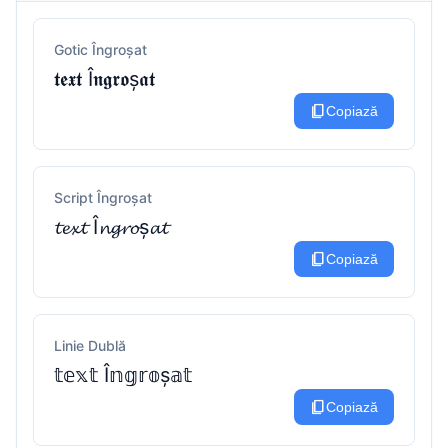
Gotic Îngroșat
𝖙𝖊𝖝𝖙 Î𝖓𝖌𝖗𝖔ș𝖆𝖙
content_copy
Copiază
Script Îngroșat
𝓽𝓮𝔁𝓽 Î𝓷𝓰𝓻𝓸ș𝓪𝓽
content_copy
Copiază
Linie Dublă
𝕥𝕖𝕩𝕥 Î𝕟𝕘𝕣𝕠ș𝕒𝕥
content_copy
Copiază