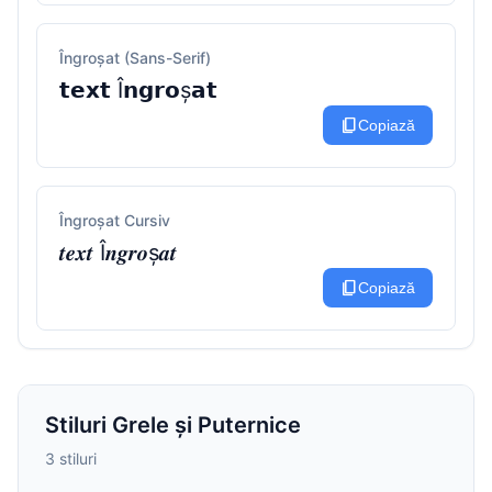
Îngroșat (Sans-Serif)
𝘁𝗲𝘅𝘁 Î𝗻𝗴𝗿𝗼ș𝗮𝘁
content_copy
Copiază
Îngroșat Cursiv
𝒕𝒆𝒙𝒕 Î𝒏𝒈𝒓𝒐ș𝒂𝒕
content_copy
Copiază
Stiluri Grele și Puternice
3 stiluri