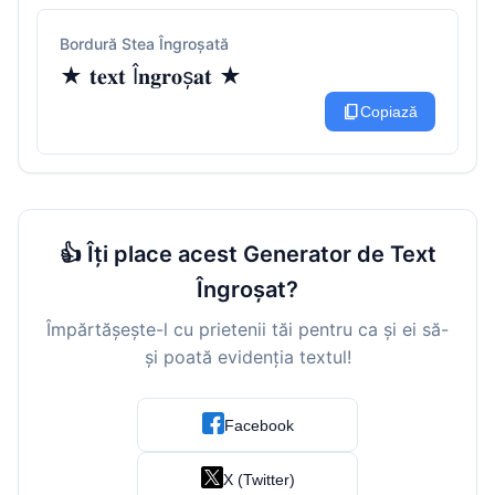
Bordură Stea Îngroșată
★ 𝐭𝐞𝐱𝐭 Î𝐧𝐠𝐫𝐨ș𝐚𝐭 ★
content_copy
Copiază
👍 Îți place acest Generator de Text
Îngroșat?
Împărtășește-l cu prietenii tăi pentru ca și ei să-
și poată evidenția textul!
Facebook
X (Twitter)