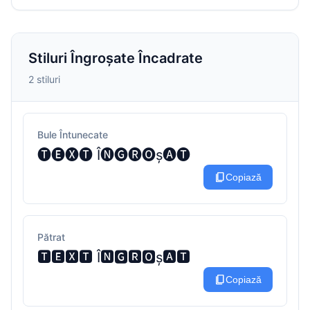
Stiluri Îngroșate Încadrate
2 stiluri
Bule Întunecate
🅣🅔🅧🅣 Î🅝🅖🅡🅞ș🅐🅣
content_copy
Copiază
Pătrat
🆃🅴🆇🆃 Î🅽🅶🆁🅾ș🅰🆃
content_copy
Copiază