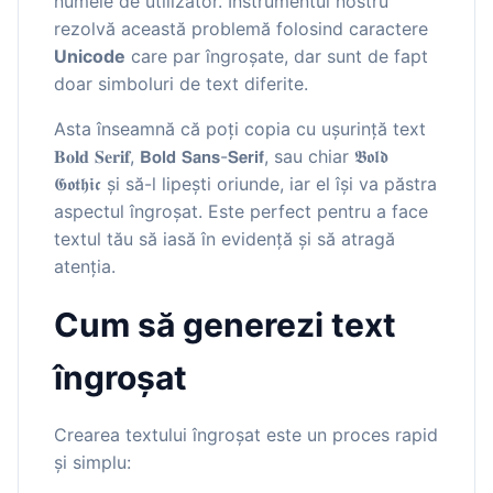
numele de utilizator. Instrumentul nostru
rezolvă această problemă folosind caractere
Unicode
care par îngroșate, dar sunt de fapt
doar simboluri de text diferite.
Asta înseamnă că poți copia cu ușurință text
𝐁𝐨𝐥𝐝 𝐒𝐞𝐫𝐢𝐟, 𝗕𝗼𝗹𝗱 𝗦𝗮𝗻𝘀-𝗦𝗲𝗿𝗶𝗳, sau chiar 𝕭𝖔𝖑𝖉
𝕲𝖔𝖙𝖍𝖎𝖈 și să-l lipești oriunde, iar el își va păstra
aspectul îngroșat. Este perfect pentru a face
textul tău să iasă în evidență și să atragă
atenția.
Cum să generezi text
îngroșat
Crearea textului îngroșat este un proces rapid
și simplu: