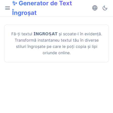
✨ Generator de Text
menu
language
dark_mode
Îngroșat
Fă-ți textul 𝗜̂𝗡𝗚𝗥𝗢𝗦̦𝗔𝗧 și scoate-l în evidență.
Transformă instantaneu textul tău în diverse
stiluri îngroșate pe care le poți copia și lipi
oriunde online.