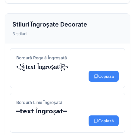
Stiluri Îngroșate Decorate
3 stiluri
Bordură Regală Îngroșată
꧁𝐭𝐞𝐱𝐭 Î𝐧𝐠𝐫𝐨ș𝐚𝐭꧂
content_copy
Copiază
Bordură Linie Îngroșată
━𝘁𝗲𝘅𝘁 Î𝗻𝗴𝗿𝗼ș𝗮𝘁━
content_copy
Copiază