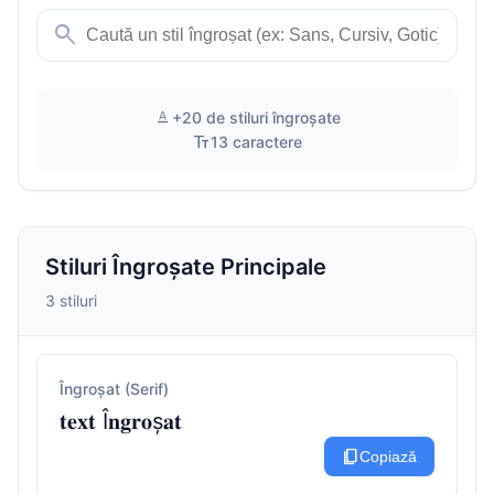
search
text_format
+20 de stiluri îngroșate
text_fields
13 caractere
Stiluri Îngroșate Principale
3 stiluri
Îngroșat (Serif)
𝐭𝐞𝐱𝐭 Î𝐧𝐠𝐫𝐨ș𝐚𝐭
content_copy
Copiază