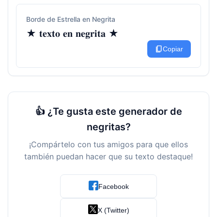
Borde de Estrella en Negrita
★ 𝐭𝐞𝐱𝐭𝐨 𝐞𝐧 𝐧𝐞𝐠𝐫𝐢𝐭𝐚 ★
content_copy
Copiar
👍 ¿Te gusta este generador de
negritas?
¡Compártelo con tus amigos para que ellos
también puedan hacer que su texto destaque!
Facebook
X (Twitter)