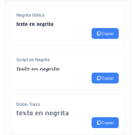
Negrita Gótica
𝖙𝖊𝖝𝖙𝖔 𝖊𝖓 𝖓𝖊𝖌𝖗𝖎𝖙𝖆
content_copy
Copiar
Script en Negrita
𝓽𝓮𝔁𝓽𝓸 𝓮𝓷 𝓷𝓮𝓰𝓻𝓲𝓽𝓪
content_copy
Copiar
Doble Trazo
𝕥𝕖𝕩𝕥𝕠 𝕖𝕟 𝕟𝕖𝕘𝕣𝕚𝕥𝕒
content_copy
Copiar