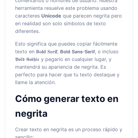
comentarios o nombres de usuario. Nuestra
herramienta resuelve este problema usando
caracteres
Unicode
que parecen negrita pero
en realidad son solo símbolos de texto
diferentes.
Esto significa que puedes copiar fácilmente
texto en 𝐁𝐨𝐥𝐝 𝐒𝐞𝐫𝐢𝐟, 𝗕𝗼𝗹𝗱 𝗦𝗮𝗻𝘀-𝗦𝗲𝗿𝗶𝗳, o incluso
𝕭𝖔𝖑𝖉 𝕲𝖔𝖙𝖍𝖎𝖈 y pegarlo en cualquier lugar, y
mantendrá su apariencia de negrita. Es
perfecto para hacer que tu texto destaque y
llame la atención.
Cómo generar texto en
negrita
Crear texto en negrita es un proceso rápido y
sencillo: