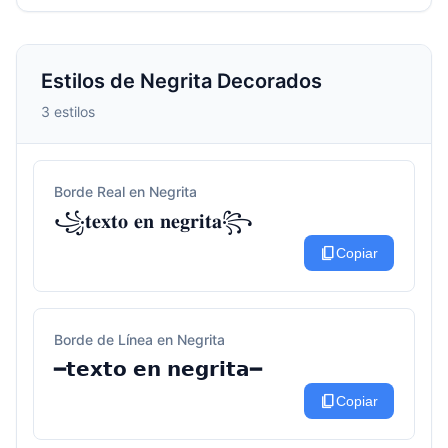
Estilos de Negrita Decorados
3 estilos
Borde Real en Negrita
꧁𝐭𝐞𝐱𝐭𝐨 𝐞𝐧 𝐧𝐞𝐠𝐫𝐢𝐭𝐚꧂
content_copy
Copiar
Borde de Línea en Negrita
━𝘁𝗲𝘅𝘁𝗼 𝗲𝗻 𝗻𝗲𝗴𝗿𝗶𝘁𝗮━
content_copy
Copiar