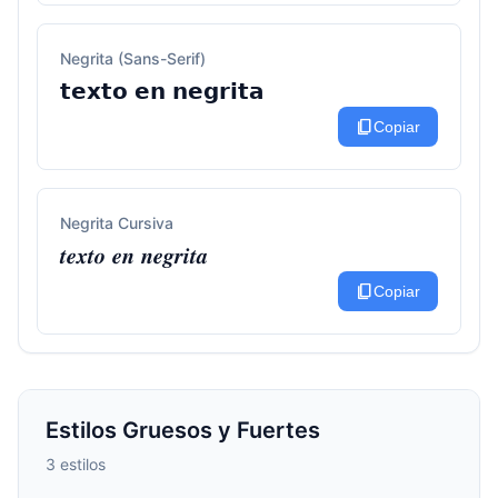
Negrita (Sans-Serif)
𝘁𝗲𝘅𝘁𝗼 𝗲𝗻 𝗻𝗲𝗴𝗿𝗶𝘁𝗮
content_copy
Copiar
Negrita Cursiva
𝒕𝒆𝒙𝒕𝒐 𝒆𝒏 𝒏𝒆𝒈𝒓𝒊𝒕𝒂
content_copy
Copiar
Estilos Gruesos y Fuertes
3 estilos