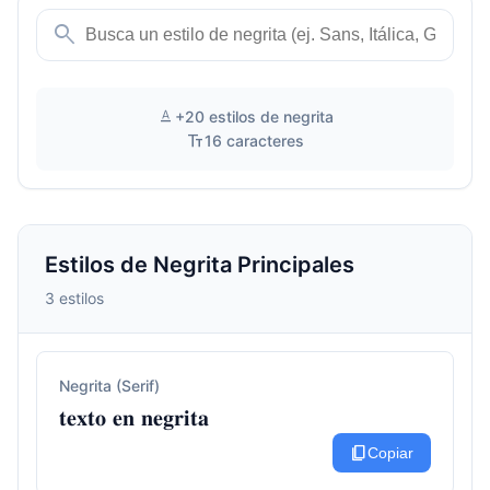
search
text_format
+20 estilos de negrita
text_fields
16 caracteres
Estilos de Negrita Principales
3 estilos
Negrita (Serif)
𝐭𝐞𝐱𝐭𝐨 𝐞𝐧 𝐧𝐞𝐠𝐫𝐢𝐭𝐚
content_copy
Copiar