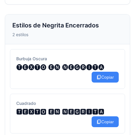
Estilos de Negrita Encerrados
2 estilos
Burbuja Oscura
🅣🅔🅧🅣🅞 🅔🅝 🅝🅔🅖🅡🅘🅣🅐
content_copy
Copiar
Cuadrado
🆃🅴🆇🆃🅾 🅴🅽 🅽🅴🅶🆁🅸🆃🅰
content_copy
Copiar