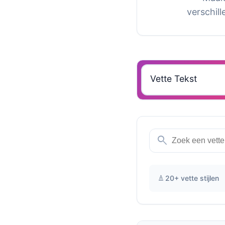
verschill
search
text_format
20+ vette stijlen