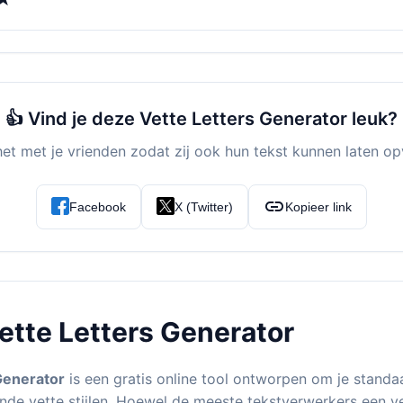
👍 Vind je deze Vette Letters Generator leuk?
het met je vrienden zodat zij ook hun tekst kunnen laten opv
link
Facebook
X (Twitter)
Kopieer link
ette Letters Generator
Generator
is een gratis online tool ontworpen om je standa
lende vette stijlen. Hoewel de meeste tekstverwerkers een 