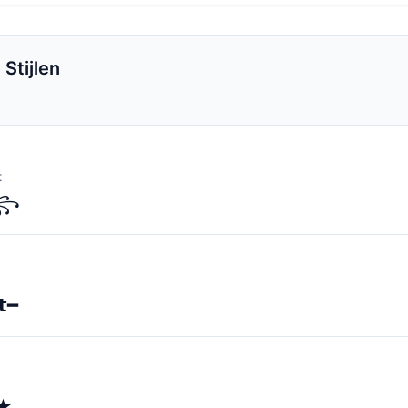
Stijlen
t
𝐭꧂
𝘁━
 ★