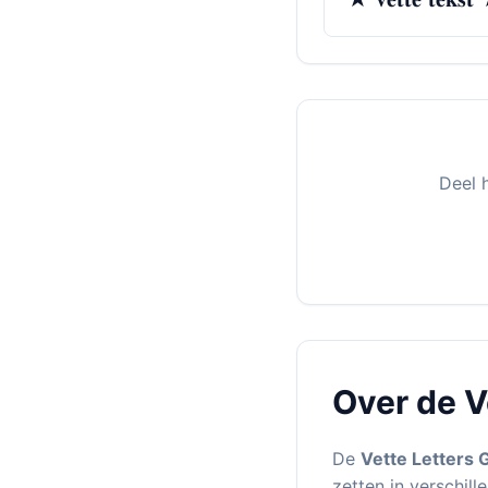
Deel 
Over de V
De
Vette Letters 
zetten in verschil