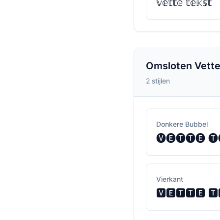
𝕧𝕖𝕥𝕥𝕖 𝕥𝕖𝕜𝕤𝕥
Omsloten Vette 
2 stijlen
Donkere Bubbel
🅥🅔🅣🅣🅔 🅣
Vierkant
🆅🅴🆃🆃🅴 🆃