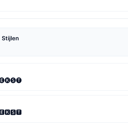
Stijlen
🅔🅚🅢🅣
🅴🅺🆂🆃