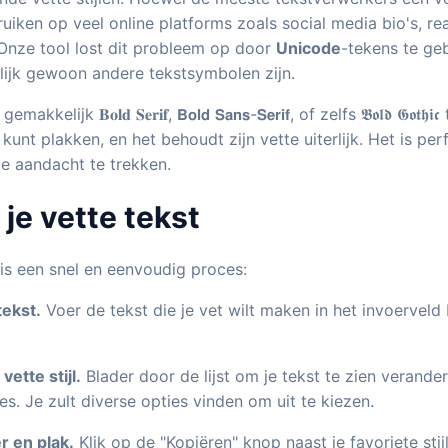
ruiken op veel online platforms zoals social media bio's, re
Onze tool lost dit probleem op door
Unicode
-tekens te geb
nlijk gewoon andere tekstsymbolen zijn.
elijk 𝐁𝐨𝐥𝐝 𝐒𝐞𝐫𝐢𝐟, 𝗕𝗼𝗹𝗱 𝗦𝗮𝗻𝘀-𝗦𝗲𝗿𝗶𝗳, of zelfs 𝕭𝖔𝖑𝖉 𝕲𝖔𝖙𝖍
kunt plakken, en het behoudt zijn vette uiterlijk. Het is per
de aandacht te trekken.
je vette tekst
is een snel en eenvoudig proces:
tekst.
Voer de tekst die je vet wilt maken in het invoervel
vette stijl.
Blader door de lijst om je tekst te zien verander
es. Je zult diverse opties vinden om uit te kiezen.
r en plak.
Klik op de "Kopiëren" knop naast je favoriete stijl