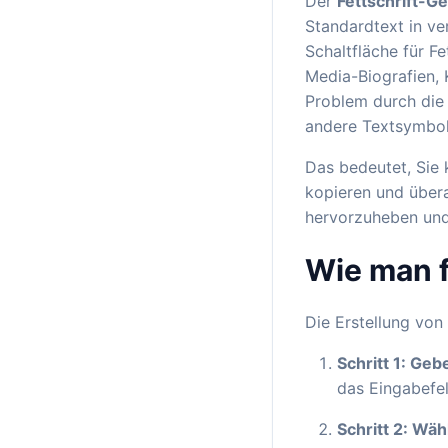
Der
Fettschrift-G
Standardtext in ve
Schaltfläche für Fe
Media-Biografien,
Problem durch di
andere Textsymbol
Das bedeutet, Sie können 
kopieren und überal
hervorzuheben und
Wie man f
Die Erstellung von 
Schritt 1: Geb
das Eingabefel
Schritt 2: Wähl