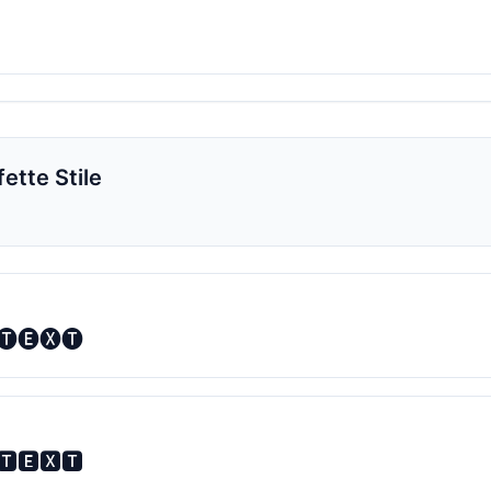
ette Stile
🅣🅔🅧🅣
🆃🅴🆇🆃