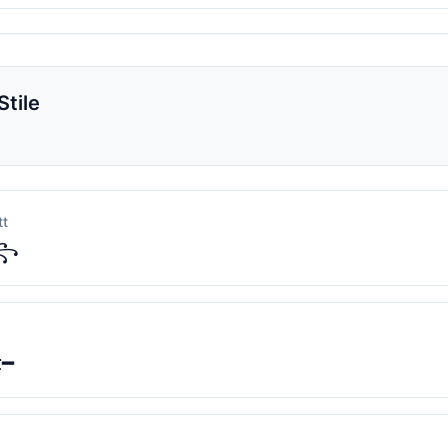
Stile
tt
𝐭꧂
𝘁━