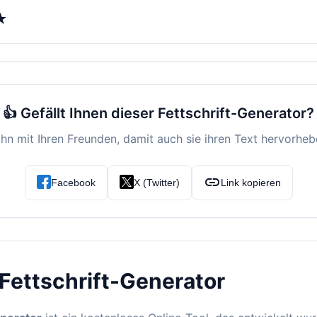
 ★
👍 Gefällt Ihnen dieser Fettschrift-Generator?
 ihn mit Ihren Freunden, damit auch sie ihren Text hervorhe
link
Facebook
X (Twitter)
Link kopieren
Fettschrift-Generator