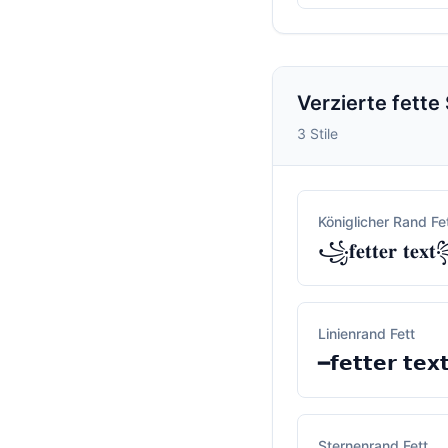
Verzierte fette 
3 Stile
Königlicher Rand Fe
꧁𝐟𝐞𝐭𝐭𝐞𝐫 𝐭𝐞𝐱
Linienrand Fett
━𝗳𝗲𝘁𝘁𝗲𝗿 𝘁𝗲𝘅
Sternenrand Fett