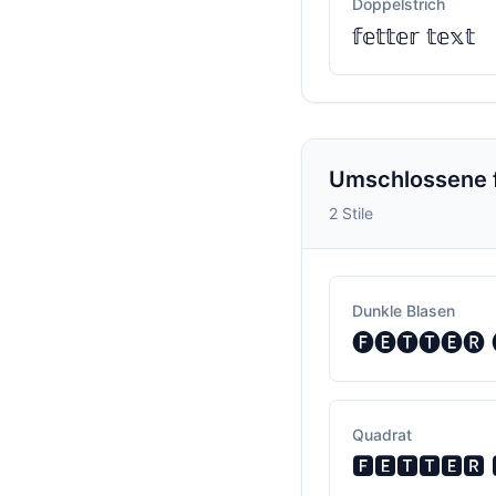
Doppelstrich
𝕗𝕖𝕥𝕥𝕖𝕣 𝕥𝕖𝕩𝕥
Umschlossene f
2 Stile
Dunkle Blasen
🅕🅔🅣🅣🅔🅡 
Quadrat
🅵🅴🆃🆃🅴🆁 