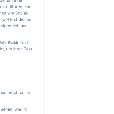
rde, um Ihren
exteditoren eine
rmen wie Social-
ool löst dieses
 eigentlich nur
𝖉 𝕲𝖔𝖙𝖍𝖎𝖈 Text
kt, um Ihren Text
hen möchten, in
 sehen, wie Ihr