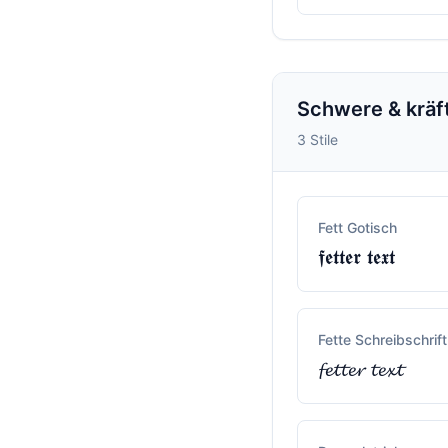
Schwere & kräft
3 Stile
Fett Gotisch
𝖋𝖊𝖙𝖙𝖊𝖗 𝖙𝖊𝖝𝖙
Fette Schreibschrift
𝓯𝓮𝓽𝓽𝓮𝓻 𝓽𝓮𝔁𝓽