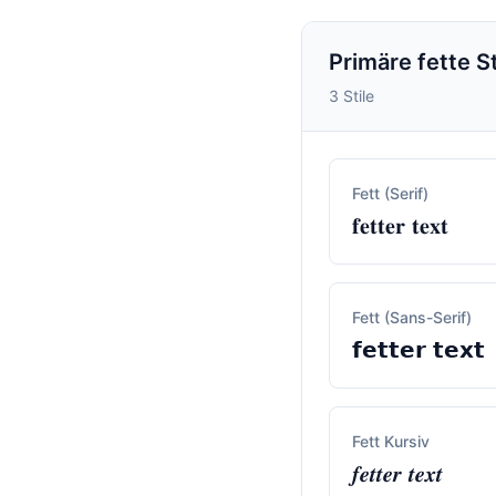
Primäre fette St
3 Stile
Fett (Serif)
𝐟𝐞𝐭𝐭𝐞𝐫 𝐭𝐞𝐱𝐭
Fett (Sans-Serif)
𝗳𝗲𝘁𝘁𝗲𝗿 𝘁𝗲𝘅𝘁
Fett Kursiv
𝒇𝒆𝒕𝒕𝒆𝒓 𝒕𝒆𝒙𝒕