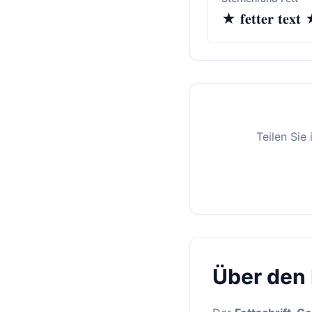
★ 𝐟𝐞𝐭𝐭𝐞𝐫 𝐭𝐞𝐱𝐭
Teilen Sie
Über den 