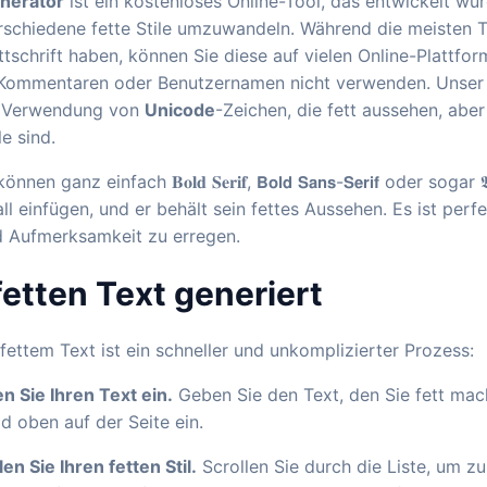
enerator
ist ein kostenloses Online-Tool, das entwickelt wu
rschiedene fette Stile umzuwandeln. Während die meisten T
ttschrift haben, können Sie diese auf vielen Online-Plattfo
 Kommentaren oder Benutzernamen nicht verwenden. Unser T
e Verwendung von
Unicode
-Zeichen, die fett aussehen, aber
e sind.
ganz einfach 𝐁𝐨𝐥𝐝 𝐒𝐞𝐫𝐢𝐟, 𝗕𝗼𝗹𝗱 𝗦𝗮𝗻𝘀-𝗦𝗲𝗿𝗶𝗳 oder sogar 𝕭𝖔𝖑
l einfügen, und er behält sein fettes Aussehen. Es ist perfe
 Aufmerksamkeit zu erregen.
etten Text generiert
fettem Text ist ein schneller und unkomplizierter Prozess:
en Sie Ihren Text ein.
Geben Sie den Text, den Sie fett mac
d oben auf der Seite ein.
en Sie Ihren fetten Stil.
Scrollen Sie durch die Liste, um zu