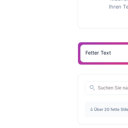
Ihren Te
search
text_format
Über 20 fette Stil