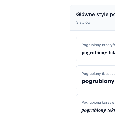
Główne style p
3 stylów
Pogrubiony (szery
𝐩𝐨𝐠𝐫𝐮𝐛𝐢𝐨𝐧𝐲 𝐭𝐞𝐤
Pogrubiony (bezsz
𝗽𝗼𝗴𝗿𝘂𝗯𝗶𝗼𝗻𝘆
Pogrubiona kursyw
𝒑𝒐𝒈𝒓𝒖𝒃𝒊𝒐𝒏𝒚 𝒕𝒆𝒌