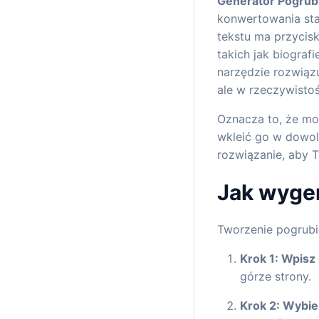
Generator Pogrub
konwertowania sta
tekstu ma przycis
takich jak biogra
narzędzie rozwiąz
ale w rzeczywisto
Oznacza to, że możesz łat
wkleić go w dowol
rozwiązanie, aby T
Jak wyge
Tworzenie pogrubio
Krok 1: Wpisz 
górze strony.
Krok 2: Wybier