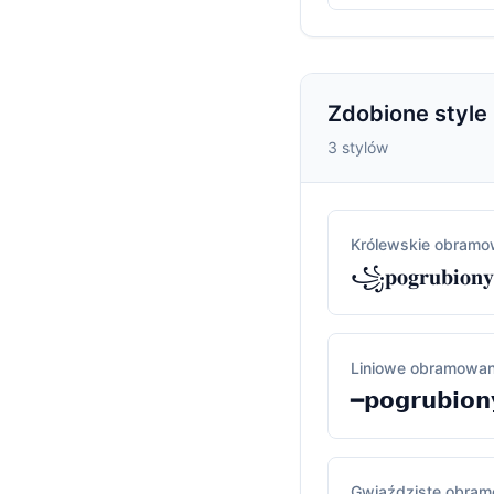
Zdobione style
3 stylów
Królewskie obramo
꧁𝐩𝐨𝐠𝐫𝐮𝐛𝐢𝐨𝐧
Liniowe obramowan
━𝗽𝗼𝗴𝗿𝘂𝗯𝗶𝗼𝗻
Gwiaździste obram