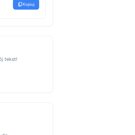
content_copy
Kopiuj
j tekst!