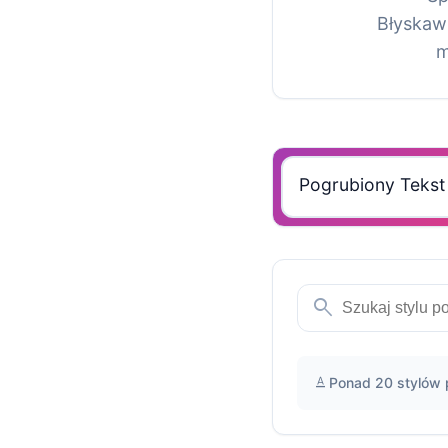
Błyskawi
m
search
text_format
Ponad 20 stylów 