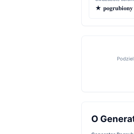
★ 𝐩𝐨𝐠𝐫𝐮𝐛𝐢𝐨𝐧𝐲
Podziel
O Genera