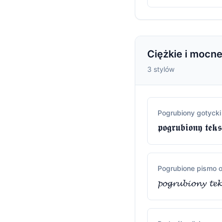
Ciężkie i mocne
3 stylów
Pogrubiony gotycki
𝖕𝖔𝖌𝖗𝖚𝖇𝖎𝖔𝖓𝖞 𝖙𝖊𝖐𝖘
Pogrubione pismo 
𝓹𝓸𝓰𝓻𝓾𝓫𝓲𝓸𝓷𝔂 𝓽𝓮𝓴