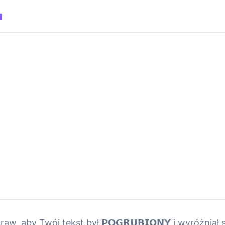
u
raw, aby Twój tekst był 𝗣𝗢𝗚𝗥𝗨𝗕𝗜𝗢𝗡𝗬 i wyróżniał s