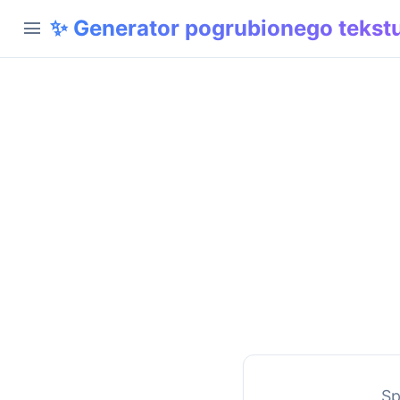
✨ Generator pogrubionego tekst
menu
Sp