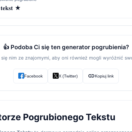
 𝐭𝐞𝐤𝐬𝐭 ★
👍 Podoba Ci się ten generator pogrubienia?
 się nim ze znajomymi, aby oni również mogli wyróżnić swó
link
Facebook
X (Twitter)
Kopiuj link
torze Pogrubionego Tekstu