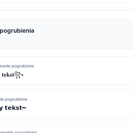
 pogrubienia
wanie pogrubione
 𝐭𝐞𝐤𝐬𝐭꧂
ie pogrubione
𝘆 𝘁𝗲𝗸𝘀𝘁━
owanie pogrubione