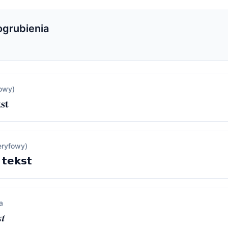
ogrubienia
fowy)
𝐬𝐭
eryfowy)
 𝘁𝗲𝗸𝘀𝘁
a
𝒕