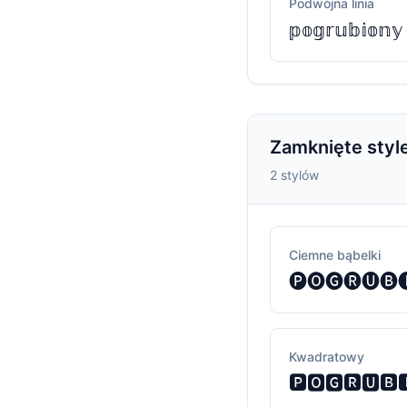
Podwójna linia
𝕡𝕠𝕘𝕣𝕦𝕓𝕚𝕠𝕟𝕪 
Zamknięte styl
2 stylów
Ciemne bąbelki
🅟🅞🅖🅡🅤🅑
Kwadratowy
🅿🅾🅶🆁🆄🅱