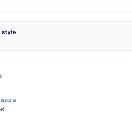
 style
𝖙
odręczne
𝓼𝓽