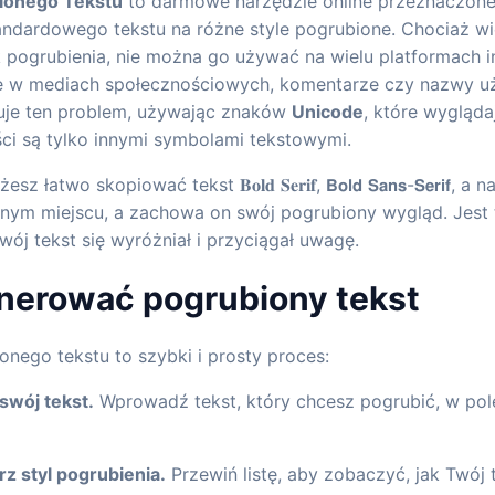
ionego Tekstu
to darmowe narzędzie online przeznaczon
ndardowego tekstu na różne style pogrubione. Chociaż w
k pogrubienia, nie można go używać na wielu platformach 
fie w mediach społecznościowych, komentarze czy nazwy u
uje ten problem, używając znaków
Unicode
, które wygląda
ści są tylko innymi symbolami tekstowymi.
wo skopiować tekst 𝐁𝐨𝐥𝐝 𝐒𝐞𝐫𝐢𝐟, 𝗕𝗼𝗹𝗱 𝗦𝗮𝗻𝘀-𝗦𝗲𝗿𝗶𝗳, a nawet 
nym miejscu, a zachowa on swój pogrubiony wygląd. Jest 
wój tekst się wyróżniał i przyciągał uwagę.
nerować pogrubiony tekst
nego tekstu to szybki i prosty proces:
swój tekst.
Wprowadź tekst, który chcesz pogrubić, w pol
z styl pogrubienia.
Przewiń listę, aby zobaczyć, jak Twój 