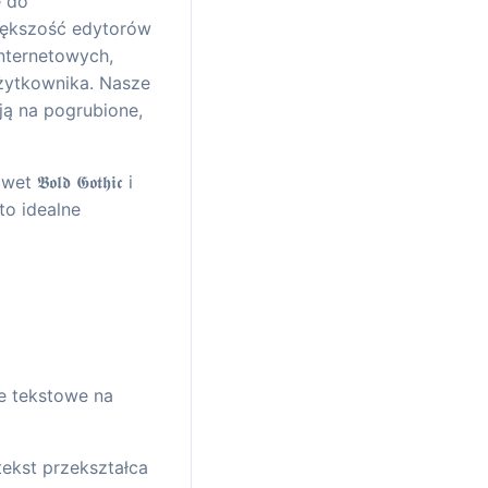
e do
iększość edytorów
internetowych,
żytkownika. Nasze
ją na pogrubione,
𝖔𝖑𝖉 𝕲𝖔𝖙𝖍𝖎𝖈 i
to idealne
e tekstowe na
tekst przekształca