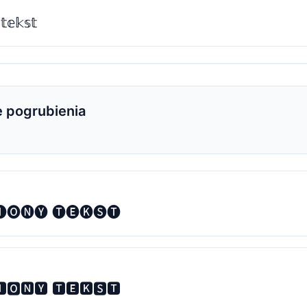
𝕥𝕖𝕜𝕤𝕥
e pogrubienia
🅞🅝🅨 🅣🅔🅚🅢🅣
🅾🅽🆈 🆃🅴🅺🆂🆃