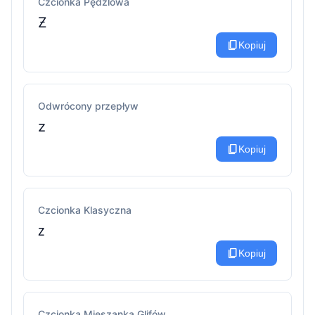
Czcionka Pędzlowa
Ƶ
content_copy
Kopiuj
Odwrócony przepływ
z
content_copy
Kopiuj
Czcionka Klasyczna
ᴢ
content_copy
Kopiuj
Czcionka Mieszanka Glifów