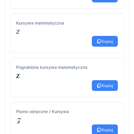
Kursywa matematyczna
𝑍
content_copy
Kopiuj
Pogrubiona kursywa matematyczna
𝒁
content_copy
Kopiuj
Pismo odręczne / Kursywa
𝒵
content_copy
Kopiuj