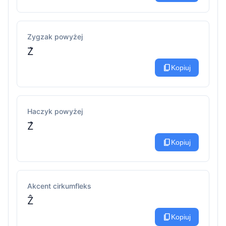
Zygzak powyżej
Z͛
content_copy
Kopiuj
Haczyk powyżej
Z̉
content_copy
Kopiuj
Akcent cirkumfleks
Ẑ
content_copy
Kopiuj