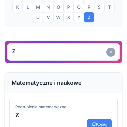
K
L
M
N
O
P
Q
R
S
T
U
V
W
X
Y
Z
close
Matematyczne i naukowe
Pogrubienie matematyczne
𝐙
content_copy
Kopiuj