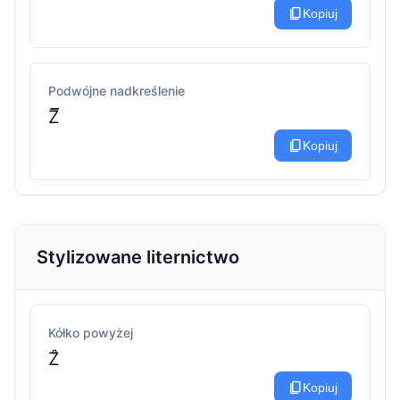
content_copy
Kopiuj
Podwójne nadkreślenie
Z̅̅
content_copy
Kopiuj
Stylizowane liternictwo
Kółko powyżej
Z̊
content_copy
Kopiuj