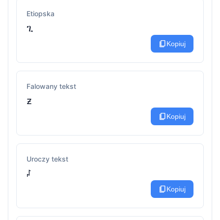
Etiopska
ጊ
content_copy
Kopiuj
Falowany tekst
ƶ
content_copy
Kopiuj
Uroczy tekst
꒗
content_copy
Kopiuj