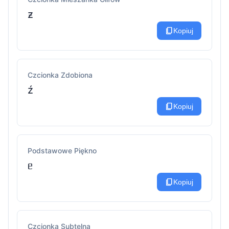
ƶ
content_copy
Kopiuj
Czcionka Zdobiona
ź
content_copy
Kopiuj
Podstawowe Piękno
ᥱ
content_copy
Kopiuj
Czcionka Subtelna