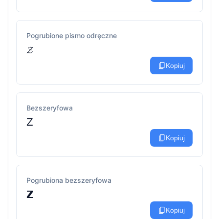
Pogrubione pismo odręczne
𝓩
content_copy
Kopiuj
Bezszeryfowa
𝖹
content_copy
Kopiuj
Pogrubiona bezszeryfowa
𝗭
content_copy
Kopiuj