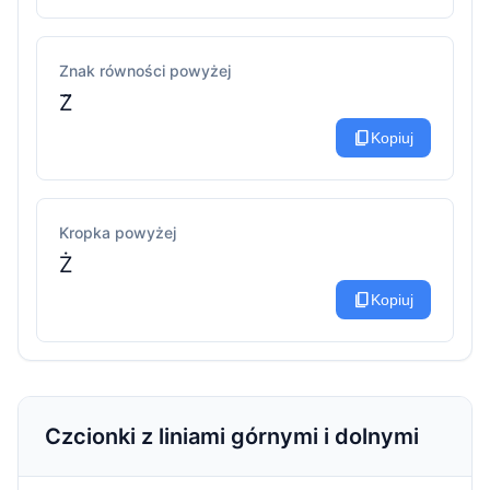
Znak równości powyżej
Z͂
content_copy
Kopiuj
Kropka powyżej
Ż
content_copy
Kopiuj
Czcionki z liniami górnymi i dolnymi