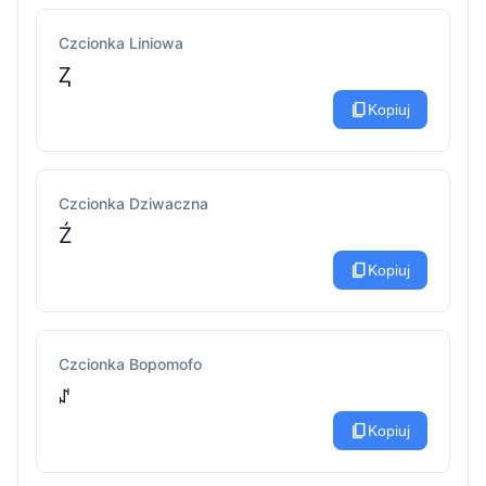
Czcionka Liniowa
Ⱬ
content_copy
Kopiuj
Czcionka Dziwaczna
Ź
content_copy
Kopiuj
Czcionka Bopomofo
ꁴ
content_copy
Kopiuj