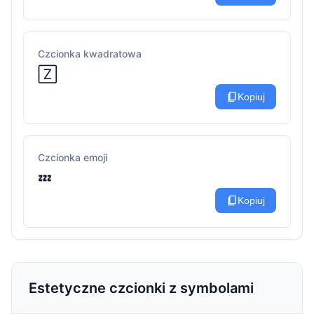
Czcionka kwadratowa
🅉
content_copy
Kopiuj
Czcionka emoji
💤
content_copy
Kopiuj
Estetyczne czcionki z symbolami