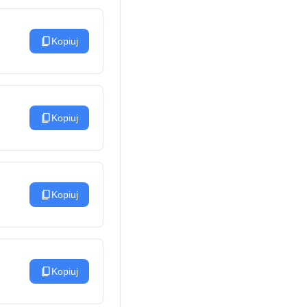
content_copy
Kopiuj
content_copy
Kopiuj
content_copy
Kopiuj
content_copy
Kopiuj