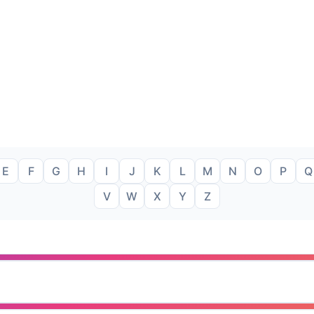
E
F
G
H
I
J
K
L
M
N
O
P
Q
V
W
X
Y
Z