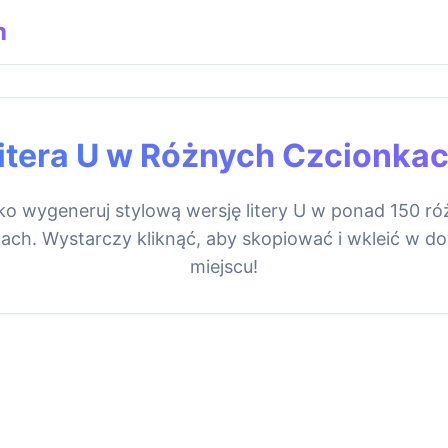
h
itera U w Różnych Czcionka
o wygeneruj stylową wersję litery U w ponad 150 r
ach. Wystarczy kliknąć, aby skopiować i wkleić w 
miejscu!