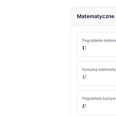
Matematyczne 
Pogrubienie matem
𝐔
Kursywa matematy
𝑈
Pogrubiona kursy
𝑼