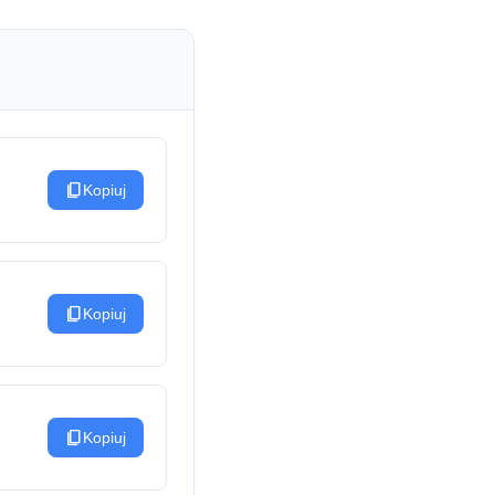
content_copy
Kopiuj
content_copy
Kopiuj
content_copy
Kopiuj