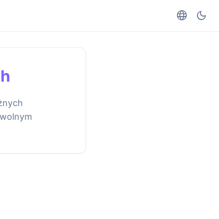
language
dark_mode
ch
óżnych
dowolnym