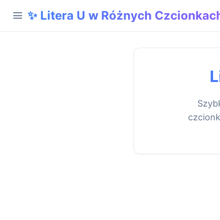
✨ Litera U w Różnych Czcionkac
menu
L
Szybk
czcionk