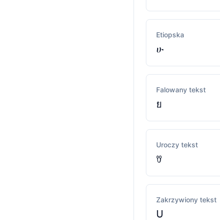
Etiopska
ሁ
Falowany tekst
ย
Uroczy tekst
ꀎ
Zakrzywiony tekst
ᑌ