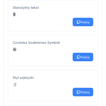
Starożytny tekst
ꂦ
content_copy
Kopiuj
Czcionka Szaleństwo Symboli
𖣠
content_copy
Kopiuj
Styl azjatycki
ㄖ
content_copy
Kopiuj