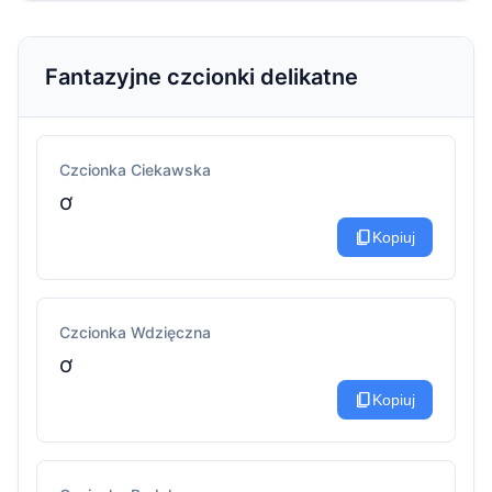
Fantazyjne czcionki delikatne
Czcionka Ciekawska
ơ
content_copy
Kopiuj
Czcionka Wdzięczna
ơ
content_copy
Kopiuj