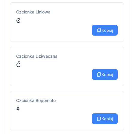
Czcionka Liniowa
Ø
content_copy
Kopiuj
Czcionka Dziwaczna
Ő
content_copy
Kopiuj
Czcionka Bopomofo
ꉻ
content_copy
Kopiuj