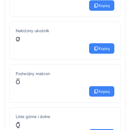
content_copy
Kopiuj
Nałożony ukośnik
O̸
content_copy
Kopiuj
Podwójny makron
O͞
content_copy
Kopiuj
Linie górne i dolne
O̲̅