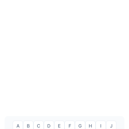
A
B
C
D
E
F
G
H
I
J