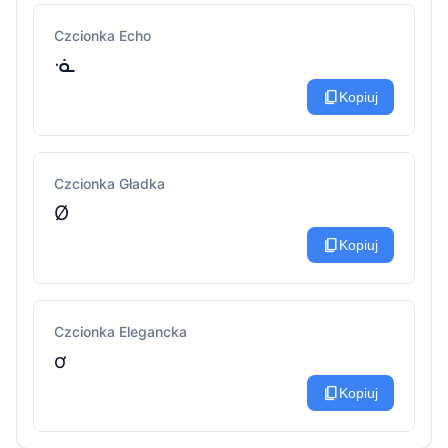
Czcionka Echo
ᓍ
content_copy
Kopiuj
Czcionka Gładka
Ø
content_copy
Kopiuj
Czcionka Elegancka
ơ
content_copy
Kopiuj