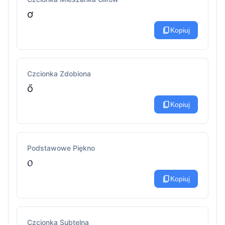
ơ
content_copy
Kopiuj
Czcionka Zdobiona
ő
content_copy
Kopiuj
Podstawowe Piękno
᥆
content_copy
Kopiuj
Czcionka Subtelna