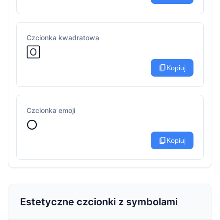
Czcionka kwadratowa
🄾
content_copy
Kopiuj
Czcionka emoji
⭕
content_copy
Kopiuj
Estetyczne czcionki z symbolami