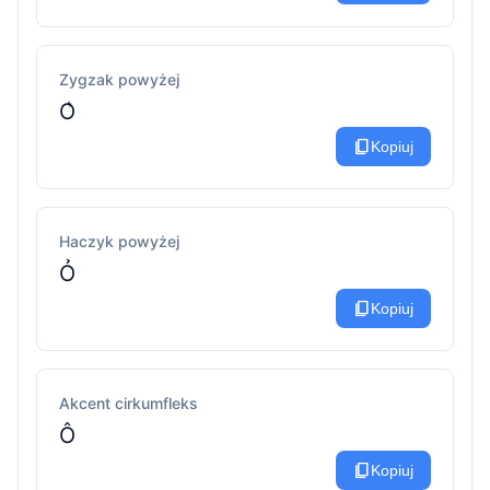
Zygzak powyżej
O͛
content_copy
Kopiuj
Haczyk powyżej
Ỏ
content_copy
Kopiuj
Akcent cirkumfleks
Ô
content_copy
Kopiuj