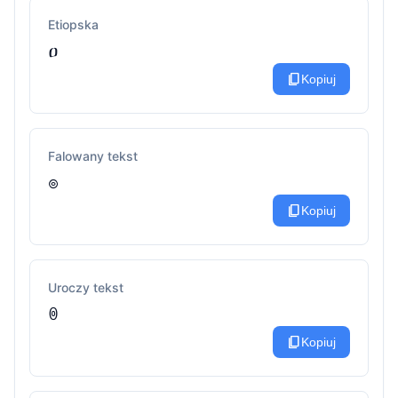
Etiopska
ዐ
content_copy
Kopiuj
Falowany tekst
๏
content_copy
Kopiuj
Uroczy tekst
ꉻ
content_copy
Kopiuj