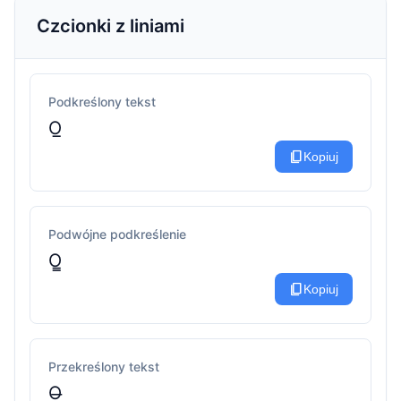
Czcionki z liniami
Podkreślony tekst
O̲
content_copy
Kopiuj
Podwójne podkreślenie
O̳
content_copy
Kopiuj
Przekreślony tekst
O̶