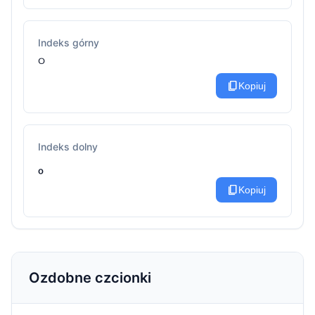
Indeks górny
ᴼ
content_copy
Kopiuj
Indeks dolny
ₒ
content_copy
Kopiuj
Ozdobne czcionki