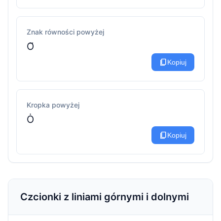
Znak równości powyżej
O͂
content_copy
Kopiuj
Kropka powyżej
Ȯ
content_copy
Kopiuj
Czcionki z liniami górnymi i dolnymi