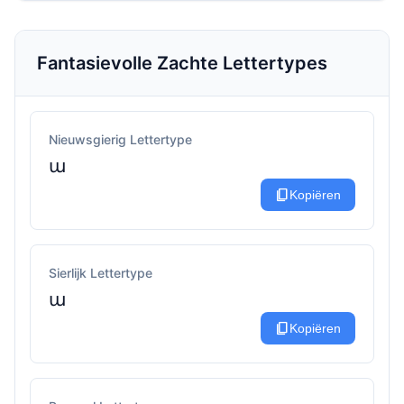
Fantasievolle Zachte Lettertypes
Nieuwsgierig Lettertype
ա
content_copy
Kopiëren
Sierlijk Lettertype
ա
content_copy
Kopiëren