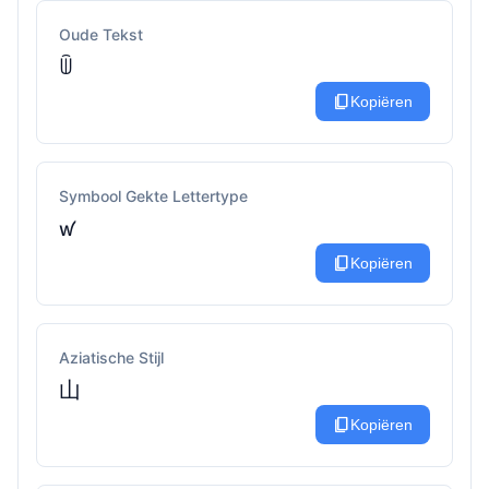
Oude Tekst
ꅏ
content_copy
Kopiëren
Symbool Gekte Lettertype
ꛃ
content_copy
Kopiëren
Aziatische Stijl
山
content_copy
Kopiëren