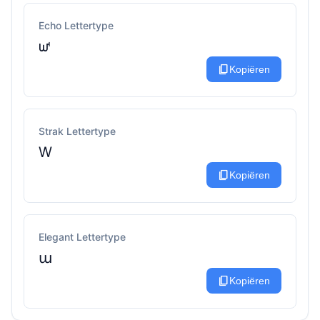
Echo Lettertype
ᘺ
content_copy
Kopiëren
Strak Lettertype
W
content_copy
Kopiëren
Elegant Lettertype
ա
content_copy
Kopiëren