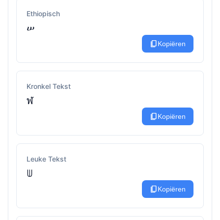
Ethiopisch
ሠ
content_copy
Kopiëren
Kronkel Tekst
ฬ
content_copy
Kopiëren
Leuke Tekst
ꅐ
content_copy
Kopiëren