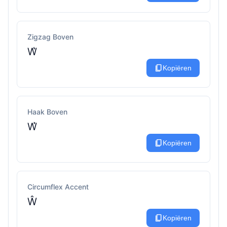
Zigzag Boven
W͛
content_copy
Kopiëren
Haak Boven
W̉
content_copy
Kopiëren
Circumflex Accent
Ŵ
content_copy
Kopiëren