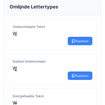
Omlijnde Lettertypes
Onderstreepte Tekst
W̲
content_copy
Kopiëren
Dubbel Onderstreept
W̳
content_copy
Kopiëren
Doorgehaalde Tekst
W̶