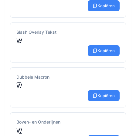
content_copy
Kopiëren
Slash Overlay Tekst
W̸
content_copy
Kopiëren
Dubbele Macron
W͞
content_copy
Kopiëren
Boven- en Onderlijnen
W̲̅