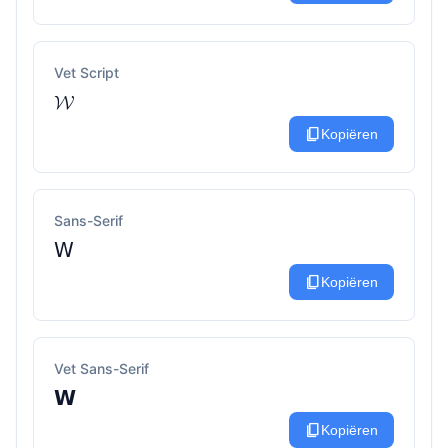
Vet Script
𝓦
content_copy
Kopiëren
Sans-Serif
𝖶
content_copy
Kopiëren
Vet Sans-Serif
𝗪
content_copy
Kopiëren