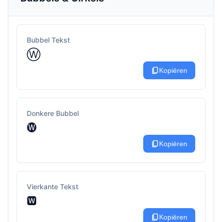
Bubbel Tekst
Ⓦ
content_copy
Kopiëren
Donkere Bubbel
🅦
content_copy
Kopiëren
Vierkante Tekst
🆆
content_copy
Kopiëren