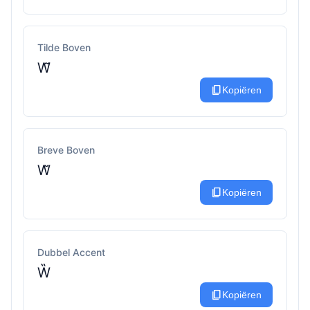
Tilde Boven
W̃
content_copy
Kopiëren
Breve Boven
W̆
content_copy
Kopiëren
Dubbel Accent
W̏
content_copy
Kopiëren