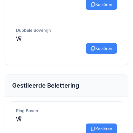
content_copy
Kopiëren
Dubbele Bovenlijn
W̅̅
content_copy
Kopiëren
Gestileerde Belettering
Ring Boven
W̊
content_copy
Kopiëren