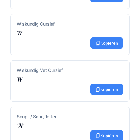
Wiskundig Cursief
𝑊
content_copy
Kopiëren
Wiskundig Vet Cursief
𝑾
content_copy
Kopiëren
Script / Schrijfletter
𝒲
content_copy
Kopiëren