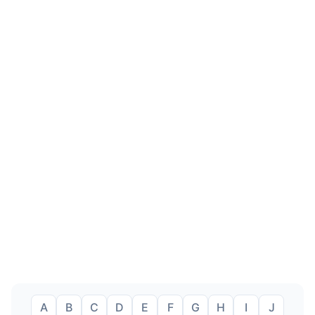
A
B
C
D
E
F
G
H
I
J