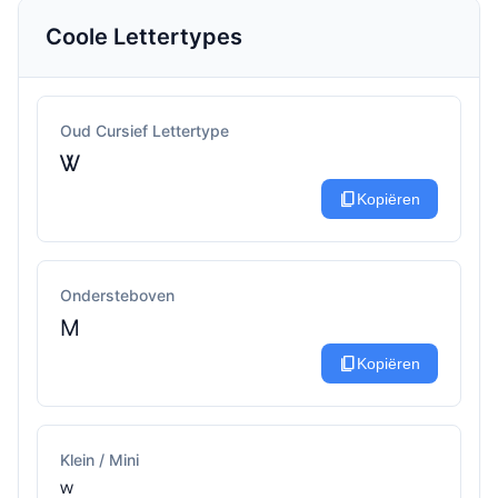
Coole Lettertypes
Oud Cursief Lettertype
Ꮤ
content_copy
Kopiëren
Ondersteboven
M
content_copy
Kopiëren
Klein / Mini
ᵂ