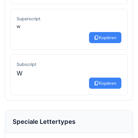
Superscript
ᵂ
content_copy
Kopiëren
Subscript
W
content_copy
Kopiëren
Speciale Lettertypes