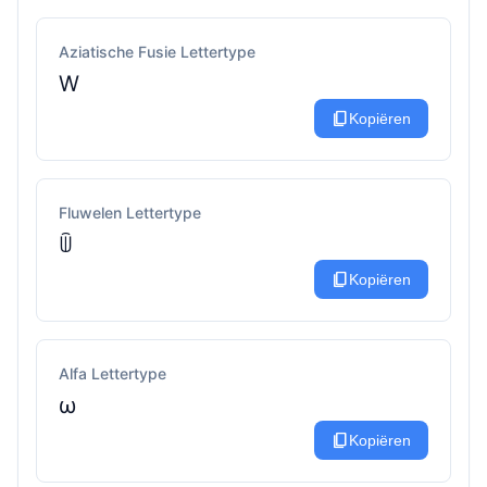
Aziatische Fusie Lettertype
W
content_copy
Kopiëren
Fluwelen Lettertype
ꅏ
content_copy
Kopiëren
Alfa Lettertype
ω
content_copy
Kopiëren