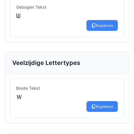
Gebogen Tekst
ᗯ
content_copy
Kopiëren
Veelzijdige Lettertypes
Brede Tekst
Ｗ
content_copy
Kopiëren