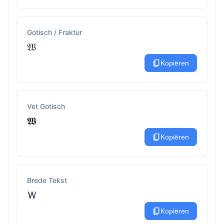
Gotisch / Fraktur
𝔚
content_copy
Kopiëren
Vet Gotisch
𝖂
content_copy
Kopiëren
Brede Tekst
Ｗ
content_copy
Kopiëren