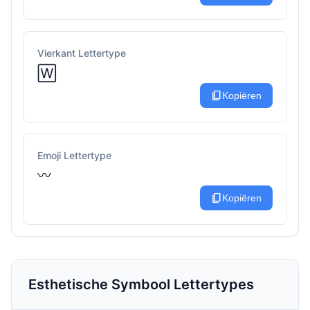
Vierkant Lettertype
🅆
content_copy
Kopiëren
Emoji Lettertype
〰️
content_copy
Kopiëren
Esthetische Symbool Lettertypes