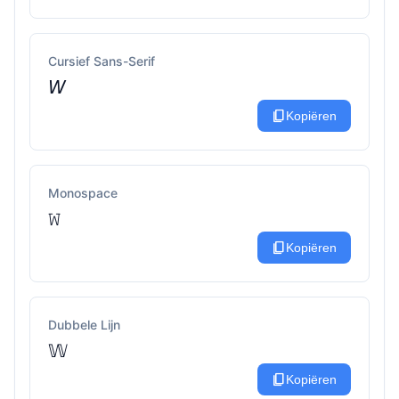
Cursief Sans-Serif
𝘞
content_copy
Kopiëren
Monospace
𝚆
content_copy
Kopiëren
Dubbele Lijn
𝕎
content_copy
Kopiëren