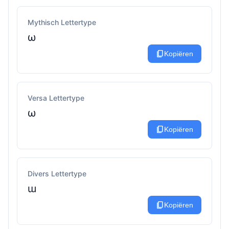
Mythisch Lettertype
ω
content_copy
Kopiëren
Versa Lettertype
ω
content_copy
Kopiëren
Divers Lettertype
ɯ
content_copy
Kopiëren