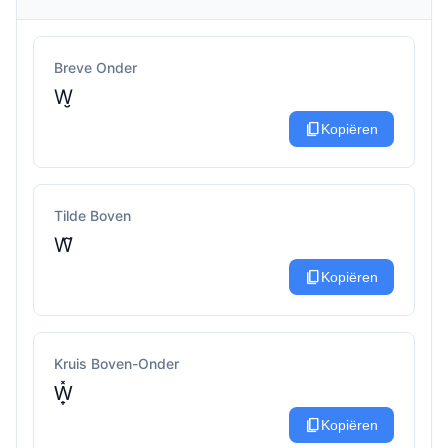
Breve Onder
W̮
content_copy
Kopiëren
Tilde Boven
W̃
content_copy
Kopiëren
Kruis Boven-Onder
W̟̽
content_copy
Kopiëren