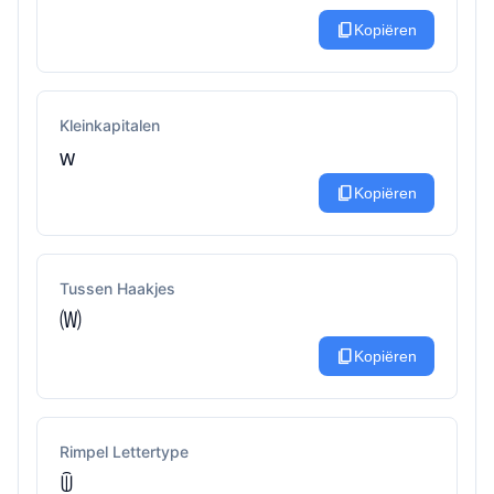
content_copy
Kopiëren
Kleinkapitalen
ᴡ
content_copy
Kopiëren
Tussen Haakjes
🄦
content_copy
Kopiëren
Rimpel Lettertype
ꅏ