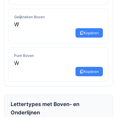
Gelijkteken Boven
W͂
content_copy
Kopiëren
Punt Boven
Ẇ
content_copy
Kopiëren
Lettertypes met Boven- en
Onderlijnen