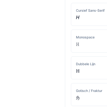
Cursief Sans-Serif
𝘏
Monospace
𝙷
Dubbele Lijn
ℍ
Gotisch / Fraktur
ℌ