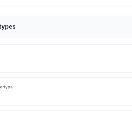
rtypes
ertype