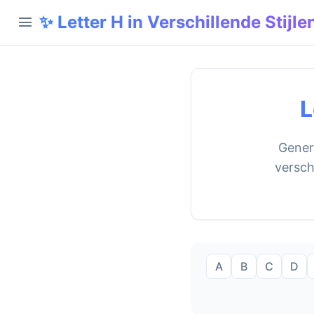
✨ Letter H in Verschillende Stijle
menu
L
Genere
versch
A
B
C
D