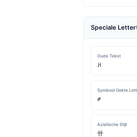
Speciale Lette
Oude Tekst
ꃅ
Symbool Gekte Lett
ꛅ
Aziatische Stijl
卄