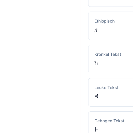
Ethiopisch
ዘ
Kronkel Tekst
ħ
Leuke Tekst
ꃬ
Gebogen Tekst
ᕼ