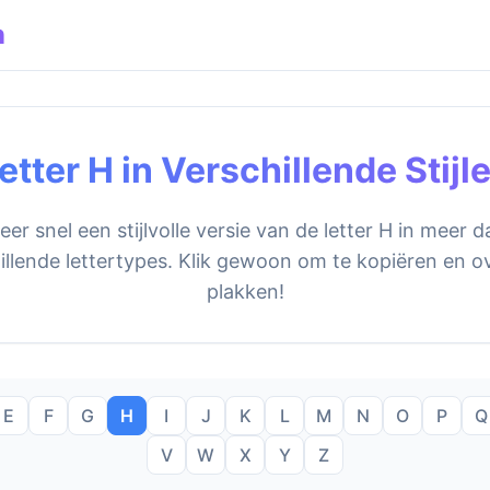
n
etter H in Verschillende Stijl
er snel een stijlvolle versie van de letter H in meer 
illende lettertypes. Klik gewoon om te kopiëren en ov
plakken!
E
F
G
H
I
J
K
L
M
N
O
P
Q
V
W
X
Y
Z