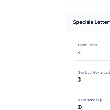
Speciale Lette
Oude Tekst
ꀸ
Symbool Gekte Lett
𖤀
Aziatische Stijl
ᗪ