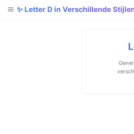
✨ Letter D in Verschillende Stijle
menu
L
Genere
versch