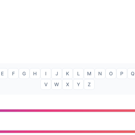
E
F
G
H
I
J
K
L
M
N
O
P
Q
V
W
X
Y
Z