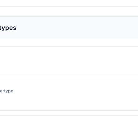
rtypes
ertype