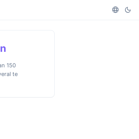
language
dark_mode
en
dan 150
eral te