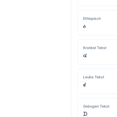
Ethiopisch
ዕ
Kronkel Tekst
๔
Leuke Tekst
ꂟ
Gebogen Tekst
ᗪ