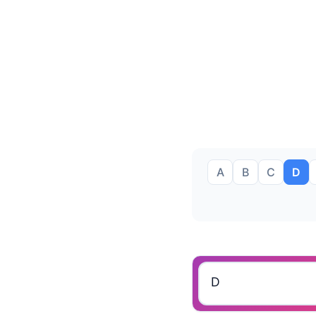
A
B
C
D