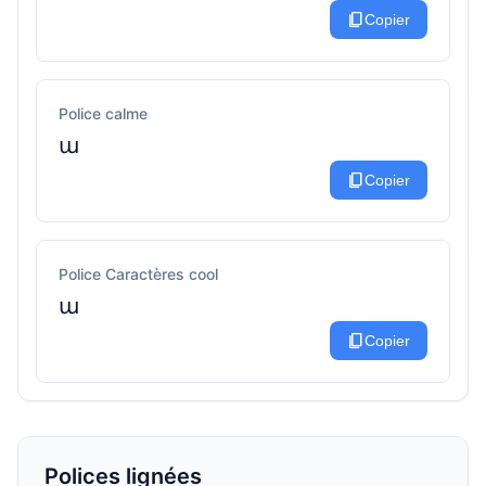
content_copy
Copier
Police calme
ա
content_copy
Copier
Police Caractères cool
ա
content_copy
Copier
Polices lignées