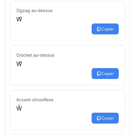
Zigzag au-dessus
W͛
content_copy
Copier
Crochet au-dessus
W̉
content_copy
Copier
Accent circonflexe
Ŵ
content_copy
Copier