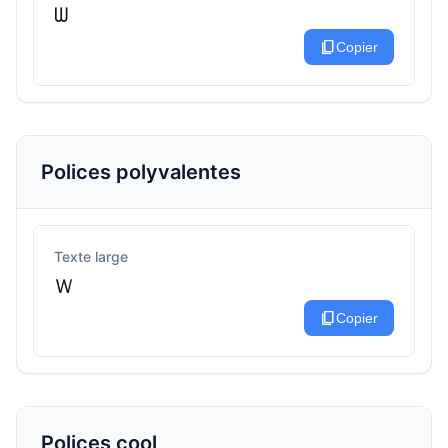
ᗯ
content_copy
Copier
Polices polyvalentes
Texte large
Ｗ
content_copy
Copier
Polices cool