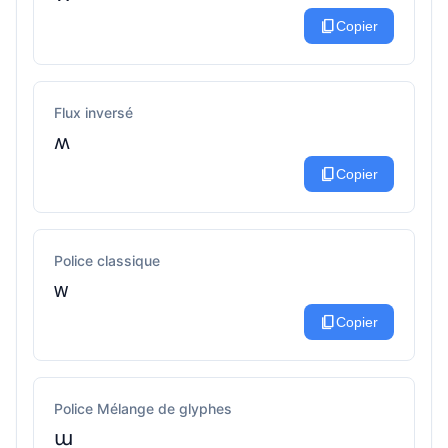
content_copy
Copier
Flux inversé
ʍ
content_copy
Copier
Police classique
ᴡ
content_copy
Copier
Police Mélange de glyphes
ա