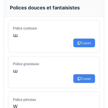
Polices douces et fantaisistes
Police curieuse
ա
content_copy
Copier
Police gracieuse
ա
content_copy
Copier
Police pinceau
W