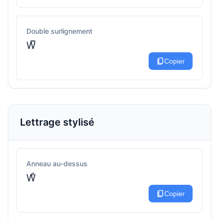
Double surlignement
W̅̅
content_copy
Copier
Lettrage stylisé
Anneau au-dessus
W̊
content_copy
Copier