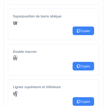
Superposition de barre oblique
W̸
content_copy
Copier
Double macron
W͞
content_copy
Copier
Lignes supérieure et inférieure
W̲̅
content_copy
Copier