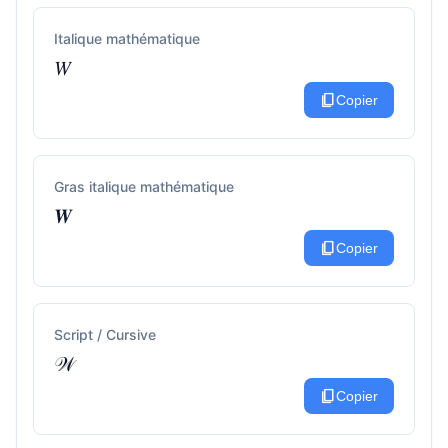
Italique mathématique
𝑊
content_copy
Copier
Gras italique mathématique
𝑾
content_copy
Copier
Script / Cursive
𝒲
content_copy
Copier