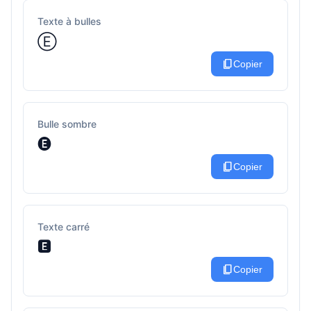
Texte à bulles
Ⓔ
content_copy
Copier
Bulle sombre
🅔
content_copy
Copier
Texte carré
🅴
content_copy
Copier