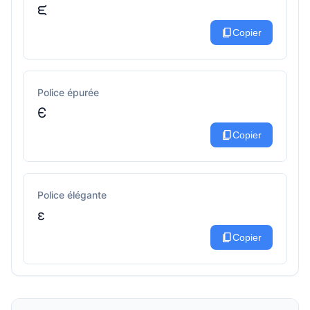
ᙓ
content_copy
Copier
Police épurée
Є
content_copy
Copier
Police élégante
ɛ
content_copy
Copier