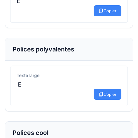
E
content_copy
Copier
Polices polyvalentes
Texte large
Ｅ
content_copy
Copier
Polices cool