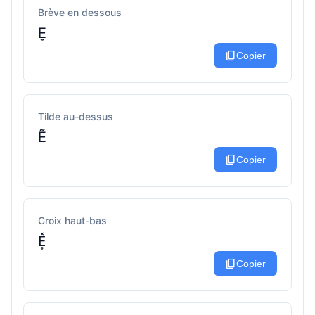
Brève en dessous
E̮
content_copy
Copier
Tilde au-dessus
Ẽ
content_copy
Copier
Croix haut-bas
E̟̽
content_copy
Copier