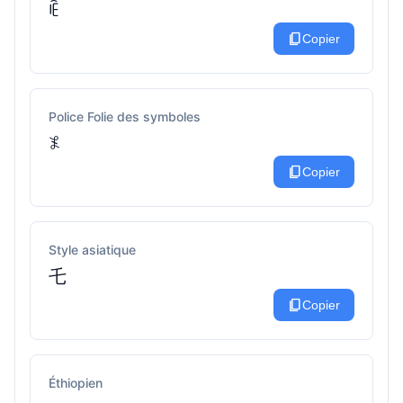
ꍟ
content_copy
Copier
Police Folie des symboles
𖤟
content_copy
Copier
Style asiatique
乇
content_copy
Copier
Éthiopien