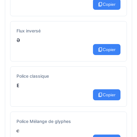
content_copy
Copier
Flux inversé
ǝ
content_copy
Copier
Police classique
ᴇ
content_copy
Copier
Police Mélange de glyphes
ⲉ