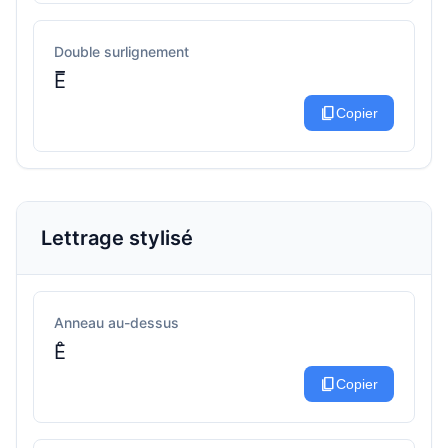
Double surlignement
E̅̅
content_copy
Copier
Lettrage stylisé
Anneau au-dessus
E̊
content_copy
Copier