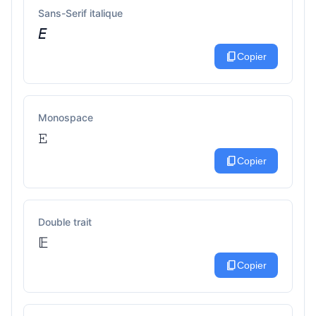
Sans-Serif italique
𝘌
content_copy
Copier
Monospace
𝙴
content_copy
Copier
Double trait
𝔼
content_copy
Copier