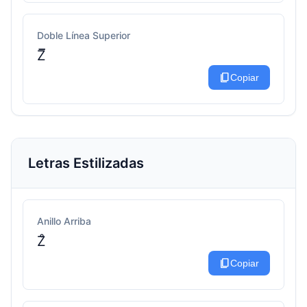
Doble Línea Superior
Z̅̅
content_copy
Copiar
Letras Estilizadas
Anillo Arriba
Z̊
content_copy
Copiar