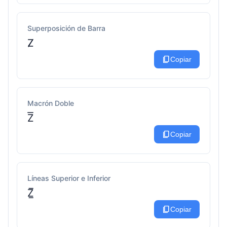
Superposición de Barra
Z̸
content_copy
Copiar
Macrón Doble
Z͞
content_copy
Copiar
Líneas Superior e Inferior
Z̲̅
content_copy
Copiar