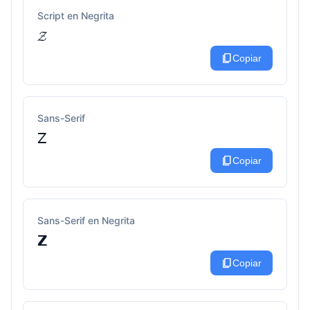
Script en Negrita
𝓩
content_copy
Copiar
Sans-Serif
𝖹
content_copy
Copiar
Sans-Serif en Negrita
𝗭
content_copy
Copiar