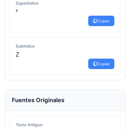
Superíndice
ᶻ
content_copy
Copiar
Subíndice
Z
content_copy
Copiar
Fuentes Originales
Texto Antiguo