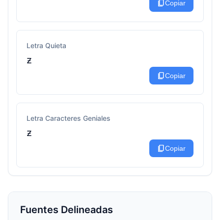
content_copy
Copiar
Letra Quieta
ƶ
content_copy
Copiar
Letra Caracteres Geniales
ƶ
content_copy
Copiar
Fuentes Delineadas