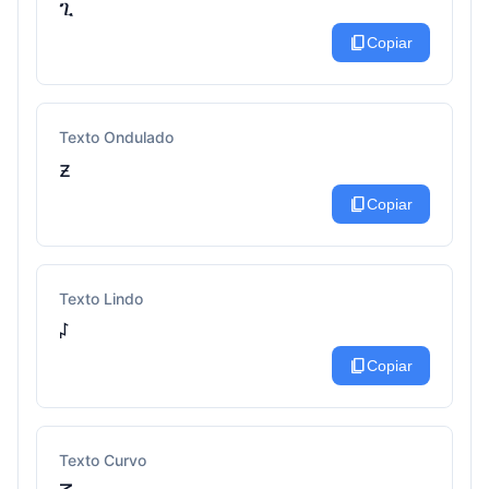
ጊ
content_copy
Copiar
Texto Ondulado
ƶ
content_copy
Copiar
Texto Lindo
꒗
content_copy
Copiar
Texto Curvo