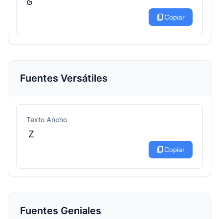
ᘔ
content_copy
Copiar
Fuentes Versátiles
Texto Ancho
Ｚ
content_copy
Copiar
Fuentes Geniales