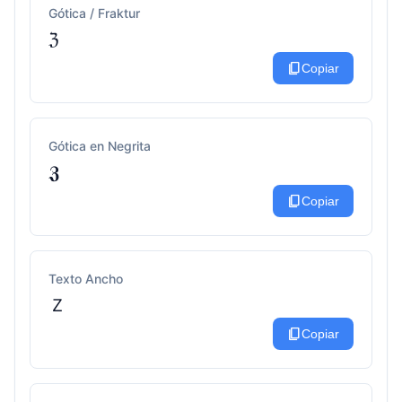
Gótica / Fraktur
ℨ
content_copy
Copiar
Gótica en Negrita
𝖅
content_copy
Copiar
Texto Ancho
Ｚ
content_copy
Copiar