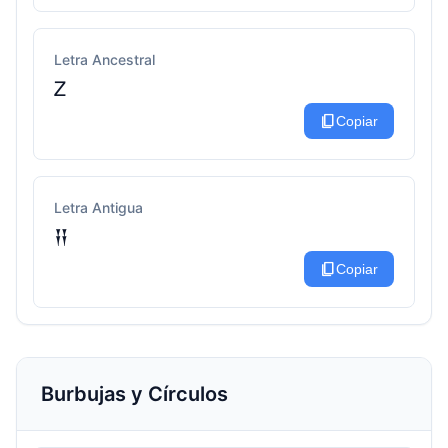
Letra Ancestral
Ꮓ
content_copy
Copiar
Letra Antigua
𒍝
content_copy
Copiar
Burbujas y Círculos