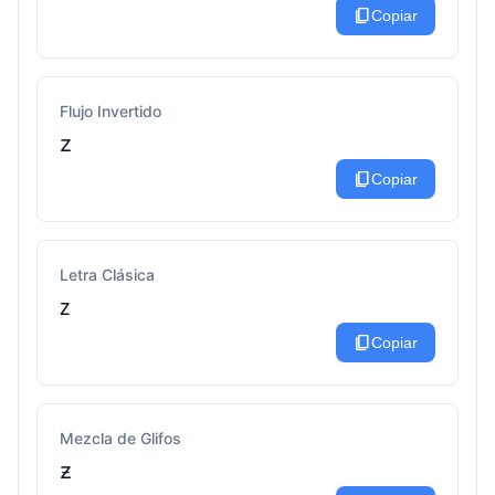
content_copy
Copiar
Flujo Invertido
z
content_copy
Copiar
Letra Clásica
ᴢ
content_copy
Copiar
Mezcla de Glifos
ƶ