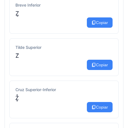
Breve Inferior
Z̮
content_copy
Copiar
Tilde Superior
Z̃
content_copy
Copiar
Cruz Superior-Inferior
Z̟̽
content_copy
Copiar