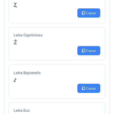
Ⱬ
content_copy
Copiar
Letra Caprichosa
Ź
content_copy
Copiar
Letra Bopomofo
ꁴ
content_copy
Copiar
Letra Eco