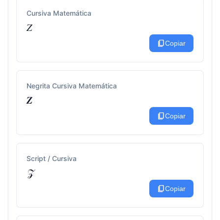
Cursiva Matemática
𝑍
content_copy
Copiar
Negrita Cursiva Matemática
𝒁
content_copy
Copiar
Script / Cursiva
𝒵
content_copy
Copiar