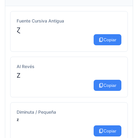
Fuente Cursiva Antigua
Ɀ
content_copy
Copiar
Al Revés
Z
content_copy
Copiar
Diminuta / Pequeña
ᶻ
content_copy
Copiar