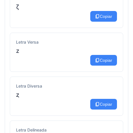
ζ
content_copy
Copiar
Letra Versa
z
content_copy
Copiar
Letra Diversa
ȥ
content_copy
Copiar
Letra Delineada