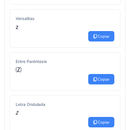
Versalitas
ᴢ
content_copy
Copiar
Entre Paréntesis
🄩
content_copy
Copiar
Letra Ondulada
ꁴ
content_copy
Copiar