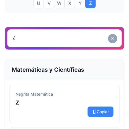
U
V
W
X
Y
Z
close
Matemáticas y Científicas
Negrita Matemática
𝐙
content_copy
Copiar