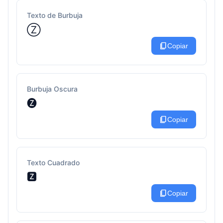
Texto de Burbuja
Ⓩ
content_copy
Copiar
Burbuja Oscura
🅩
content_copy
Copiar
Texto Cuadrado
🆉
content_copy
Copiar