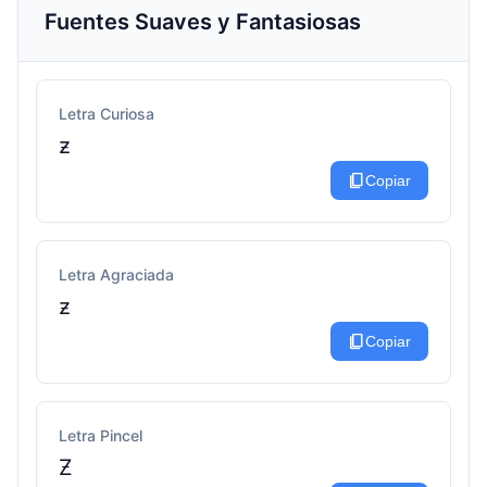
Fuentes Suaves y Fantasiosas
Letra Curiosa
ƶ
content_copy
Copiar
Letra Agraciada
ƶ
content_copy
Copiar
Letra Pincel
Ƶ