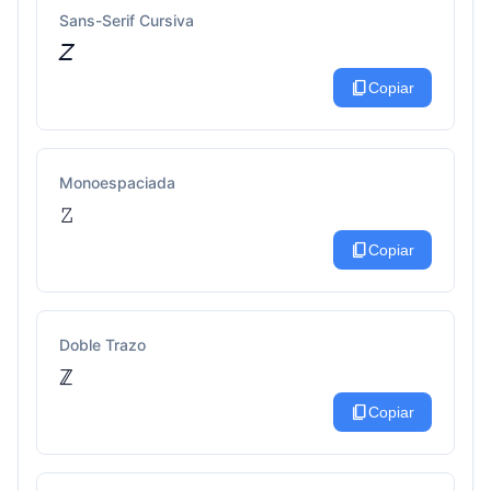
Sans-Serif Cursiva
𝘡
content_copy
Copiar
Monoespaciada
𝚉
content_copy
Copiar
Doble Trazo
ℤ
content_copy
Copiar