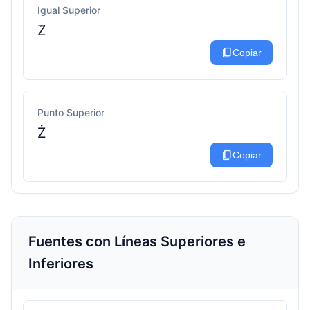
Igual Superior
Z͂
content_copy
Copiar
Punto Superior
Ż
content_copy
Copiar
Fuentes con Líneas Superiores e
Inferiores