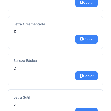
content_copy
Copiar
Letra Ornamentada
ź
content_copy
Copiar
Belleza Básica
ᥱ
content_copy
Copiar
Letra Sutil
ƶ