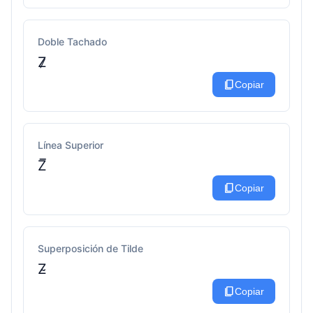
Doble Tachado
Z̷
content_copy
Copiar
Línea Superior
Z̅
content_copy
Copiar
Superposición de Tilde
Z̴
content_copy
Copiar