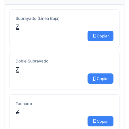
Subrayado (Línea Baja)
Z̲
content_copy
Copiar
Doble Subrayado
Z̳
content_copy
Copiar
Tachado
Z̶
content_copy
Copiar