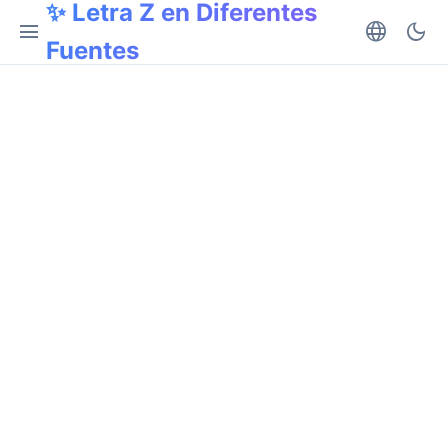
✨ Letra Z en Diferentes
menu
language
dark_mode
Fuentes