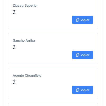
Zigzag Superior
Z͛
content_copy
Copiar
Gancho Arriba
Z̉
content_copy
Copiar
Acento Circunflejo
Ẑ
content_copy
Copiar