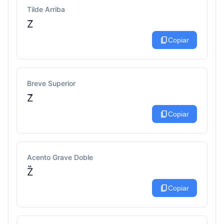
Tilde Arriba
Z̃
content_copy
Copiar
Breve Superior
Z̆
content_copy
Copiar
Acento Grave Doble
Z̏
content_copy
Copiar