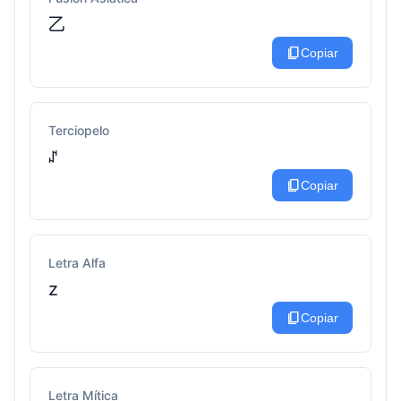
乙
content_copy
Copiar
Terciopelo
ꁴ
content_copy
Copiar
Letra Alfa
z
content_copy
Copiar
Letra Mítica