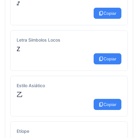
ꁴ
content_copy
Copiar
Letra Símbolos Locos
ꛉ
content_copy
Copiar
Estilo Asiático
乙
content_copy
Copiar
Etíope