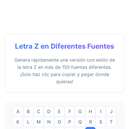
Letra Z en Diferentes Fuentes
Genera rápidamente una versión con estilo de
la letra Z en más de 150 fuentes diferentes.
¡Solo haz clic para copiar y pegar donde
quieras!
A
B
C
D
E
F
G
H
I
J
K
L
M
N
O
P
Q
R
S
T