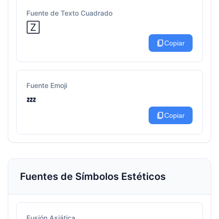
Fuente de Texto Cuadrado
🅉
content_copy
Copiar
Fuente Emoji
💤
content_copy
Copiar
Fuentes de Símbolos Estéticos
Fusión Asiática