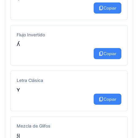
content_copy
Copiar
Flujo Invertido
ʎ
content_copy
Copiar
Letra Clásica
ʏ
content_copy
Copiar
Mezcla de Glifos
ყ