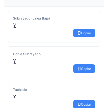
Subrayado (Línea Baja)
Y̲
content_copy
Copiar
Doble Subrayado
Y̳
content_copy
Copiar
Tachado
Y̶
content_copy
Copiar