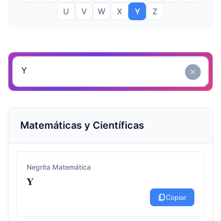
U
V
W
X
Y
Z
close
Matemáticas y Científicas
Negrita Matemática
𝐘
content_copy
Copiar