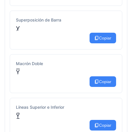
Superposición de Barra
Y̸
content_copy
Copiar
Macrón Doble
Y͞
content_copy
Copiar
Líneas Superior e Inferior
Y̲̅
content_copy
Copiar