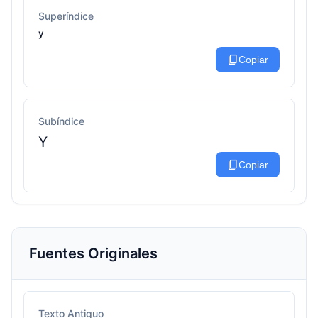
Superíndice
ʸ
content_copy
Copiar
Subíndice
Y
content_copy
Copiar
Fuentes Originales
Texto Antiguo