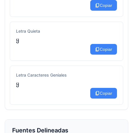
content_copy
Copiar
Letra Quieta
ყ
content_copy
Copiar
Letra Caracteres Geniales
ყ
content_copy
Copiar
Fuentes Delineadas