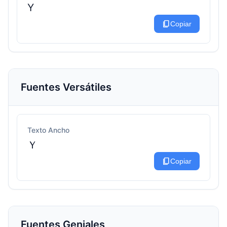
Y
content_copy
Copiar
Fuentes Versátiles
Texto Ancho
Ｙ
content_copy
Copiar
Fuentes Geniales