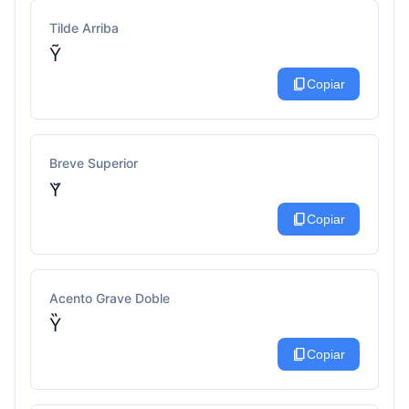
Tilde Arriba
Ỹ
content_copy
Copiar
Breve Superior
Y̆
content_copy
Copiar
Acento Grave Doble
Y̏
content_copy
Copiar