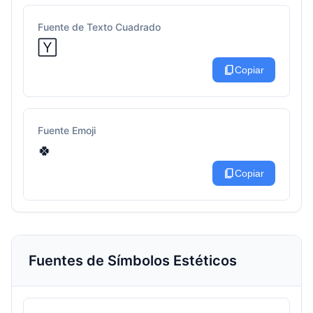
Fuente de Texto Cuadrado
🅈
content_copy
Copiar
Fuente Emoji
🍀
content_copy
Copiar
Fuentes de Símbolos Estéticos