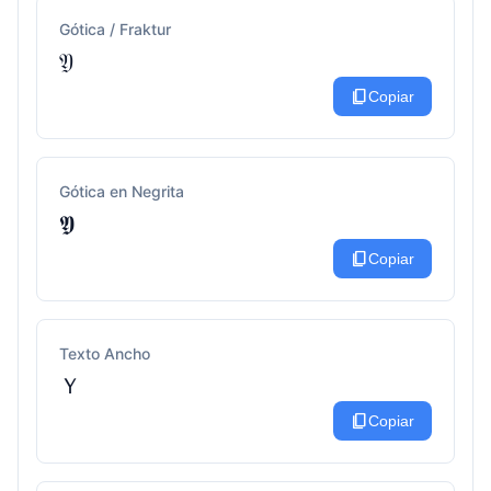
Gótica / Fraktur
𝔜
content_copy
Copiar
Gótica en Negrita
𝖄
content_copy
Copiar
Texto Ancho
Ｙ
content_copy
Copiar