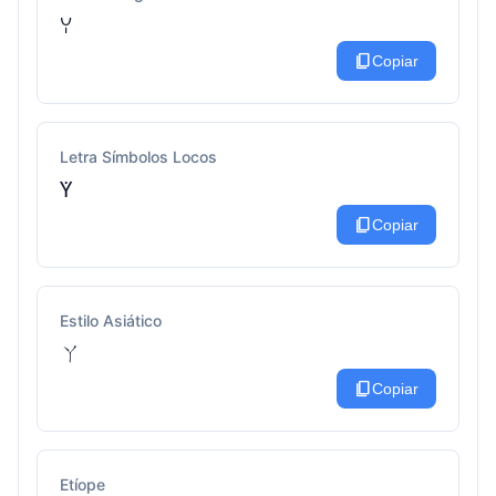
ꌩ
content_copy
Copiar
Letra Símbolos Locos
ꚲ
content_copy
Copiar
Estilo Asiático
ㄚ
content_copy
Copiar
Etíope