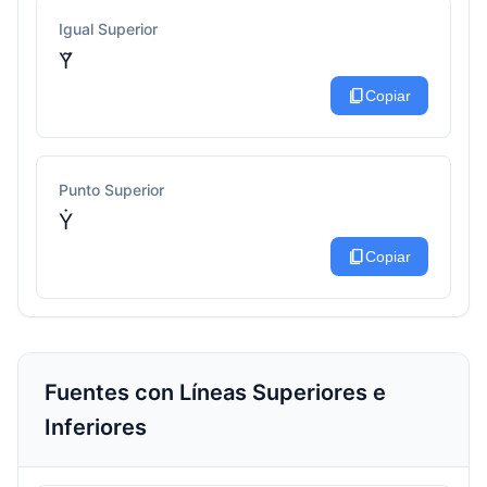
Igual Superior
Y͂
content_copy
Copiar
Punto Superior
Ẏ
content_copy
Copiar
Fuentes con Líneas Superiores e
Inferiores