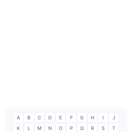
A
B
C
D
E
F
G
H
I
J
K
L
M
N
O
P
Q
R
S
T