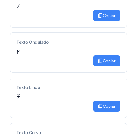
ሃ
content_copy
Copiar
Texto Ondulado
ץ
content_copy
Copiar
Texto Lindo
ꐞ
content_copy
Copiar
Texto Curvo