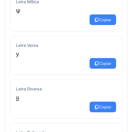
Letra Mítica
ψ
content_copy
Copiar
Letra Versa
у
content_copy
Copiar
Letra Diversa
ყ
content_copy
Copiar