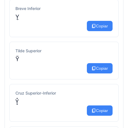
Breve Inferior
Y̮
content_copy
Copiar
Tilde Superior
Ỹ
content_copy
Copiar
Cruz Superior-Inferior
Y̟̽
content_copy
Copiar