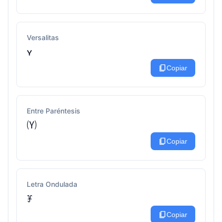
Versalitas
ʏ
content_copy
Copiar
Entre Paréntesis
🄨
content_copy
Copiar
Letra Ondulada
ꐞ
content_copy
Copiar