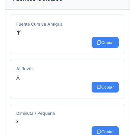
Fuente Cursiva Antigua
𐌙
content_copy
Copiar
Al Revés
⅄
content_copy
Copiar
Diminuta / Pequeña
ʸ
content_copy
Copiar