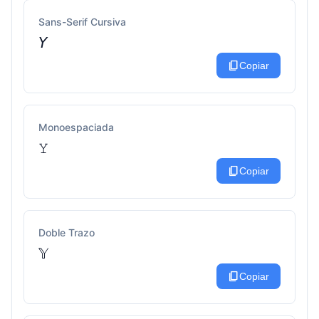
Sans-Serif Cursiva
𝘠
content_copy
Copiar
Monoespaciada
𝚈
content_copy
Copiar
Doble Trazo
𝕐
content_copy
Copiar