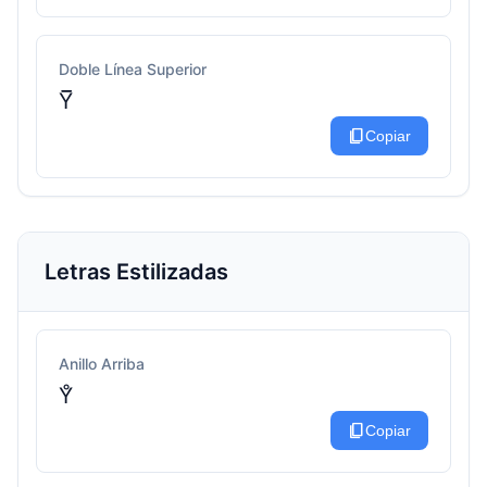
Doble Línea Superior
Y̅̅
content_copy
Copiar
Letras Estilizadas
Anillo Arriba
Y̊
content_copy
Copiar