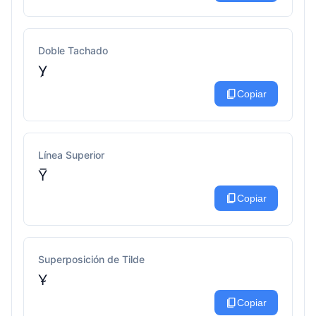
Doble Tachado
Y̷
content_copy
Copiar
Línea Superior
Y̅
content_copy
Copiar
Superposición de Tilde
Y̴
content_copy
Copiar