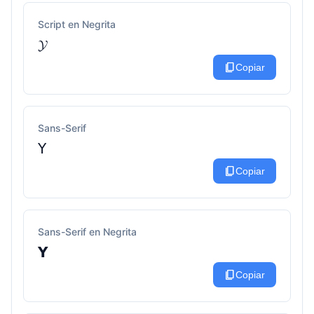
Script en Negrita
𝓨
content_copy
Copiar
Sans-Serif
𝖸
content_copy
Copiar
Sans-Serif en Negrita
𝗬
content_copy
Copiar