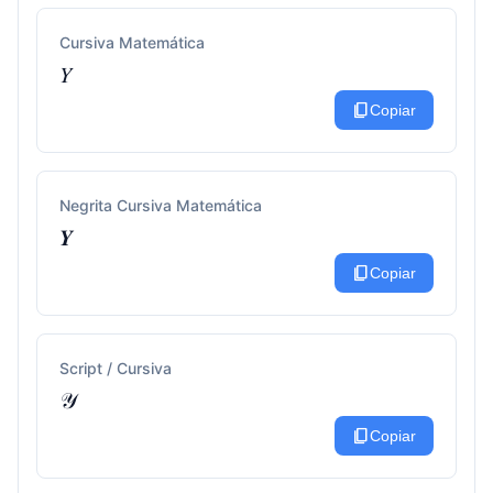
Cursiva Matemática
𝑌
content_copy
Copiar
Negrita Cursiva Matemática
𝒀
content_copy
Copiar
Script / Cursiva
𝒴
content_copy
Copiar