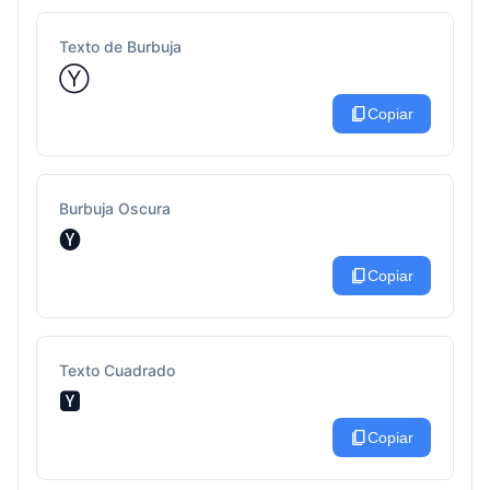
Texto de Burbuja
Ⓨ
content_copy
Copiar
Burbuja Oscura
🅨
content_copy
Copiar
Texto Cuadrado
🆈
content_copy
Copiar