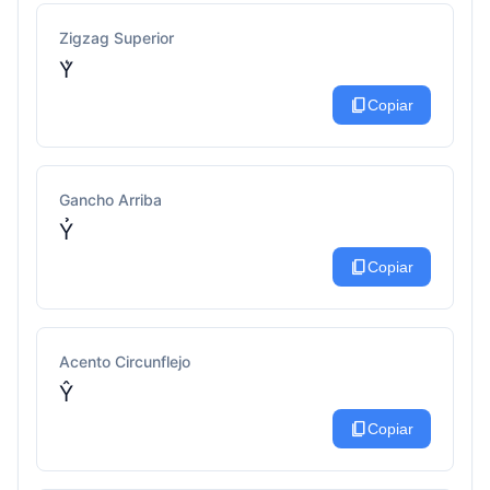
Zigzag Superior
Y͛
content_copy
Copiar
Gancho Arriba
Ỷ
content_copy
Copiar
Acento Circunflejo
Ŷ
content_copy
Copiar