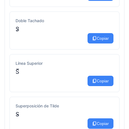
Doble Tachado
S̷
content_copy
Copiar
Línea Superior
S̅
content_copy
Copiar
Superposición de Tilde
S̴
content_copy
Copiar