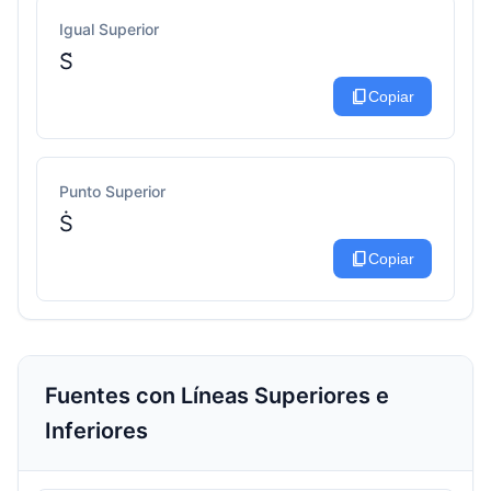
Igual Superior
S͂
content_copy
Copiar
Punto Superior
Ṡ
content_copy
Copiar
Fuentes con Líneas Superiores e
Inferiores