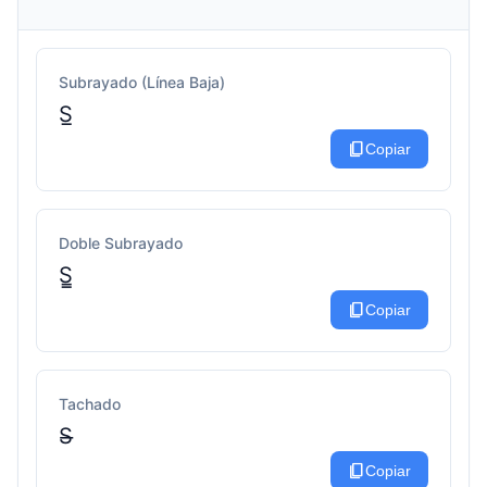
Subrayado (Línea Baja)
S̲
content_copy
Copiar
Doble Subrayado
S̳
content_copy
Copiar
Tachado
S̶
content_copy
Copiar