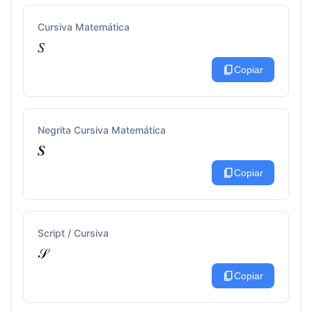
Cursiva Matemática
𝑆
content_copy
Copiar
Negrita Cursiva Matemática
𝑺
content_copy
Copiar
Script / Cursiva
𝒮
content_copy
Copiar