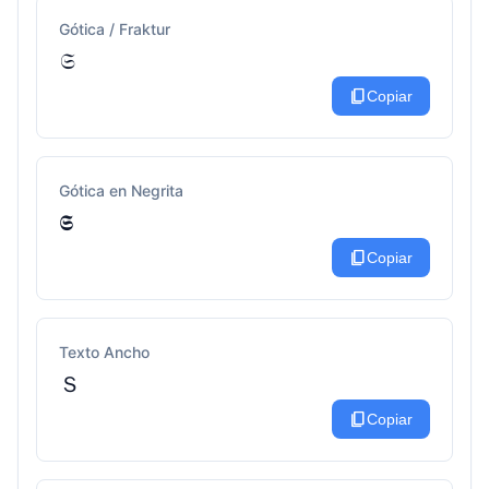
Gótica / Fraktur
𝔖
content_copy
Copiar
Gótica en Negrita
𝕾
content_copy
Copiar
Texto Ancho
Ｓ
content_copy
Copiar