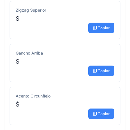
Zigzag Superior
S͛
content_copy
Copiar
Gancho Arriba
S̉
content_copy
Copiar
Acento Circunflejo
Ŝ
content_copy
Copiar