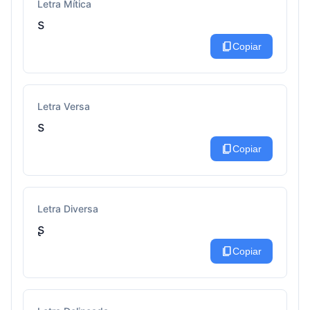
Letra Mítica
ѕ
content_copy
Copiar
Letra Versa
ѕ
content_copy
Copiar
Letra Diversa
ʂ
content_copy
Copiar