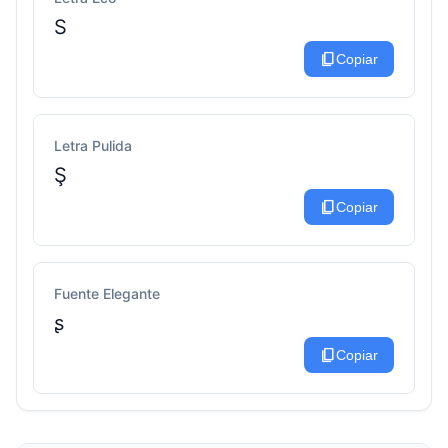
S
content_copy
Copiar
Letra Pulida
Ş
content_copy
Copiar
Fuente Elegante
ʂ
content_copy
Copiar