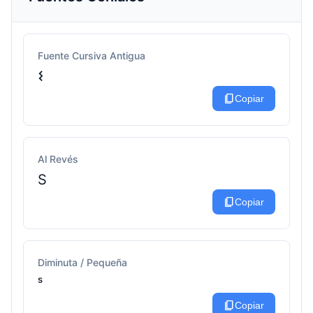
Fuente Cursiva Antigua
𐌔
content_copy
Copiar
Al Revés
S
content_copy
Copiar
Diminuta / Pequeña
ˢ
content_copy
Copiar