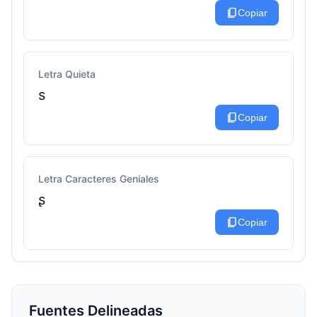
content_copy
Copiar
Letra Quieta
ѕ
content_copy
Copiar
Letra Caracteres Geniales
ʂ
content_copy
Copiar
Fuentes Delineadas