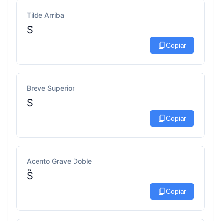
Tilde Arriba
S̃
content_copy
Copiar
Breve Superior
S̆
content_copy
Copiar
Acento Grave Doble
S̏
content_copy
Copiar