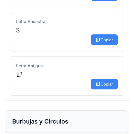
Letra Ancestral
Ꮥ
content_copy
Copiar
Letra Antigua
𒋗
content_copy
Copiar
Burbujas y Círculos