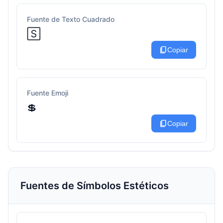
Fuente de Texto Cuadrado
🅂
content_copy
Copiar
Fuente Emoji
💲
content_copy
Copiar
Fuentes de Símbolos Estéticos