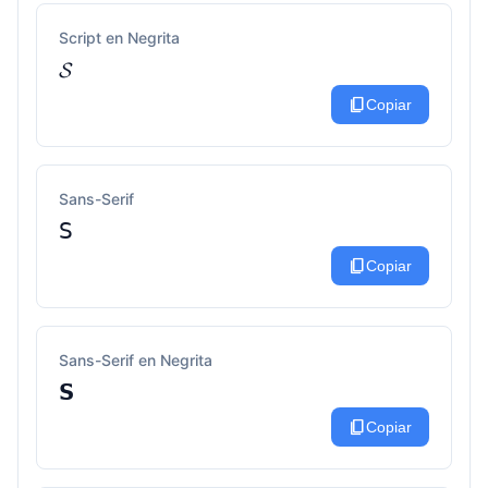
Script en Negrita
𝓢
content_copy
Copiar
Sans-Serif
𝖲
content_copy
Copiar
Sans-Serif en Negrita
𝗦
content_copy
Copiar