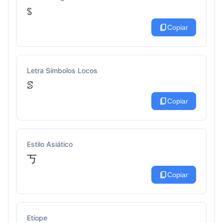
ꌗ
content_copy
Copiar
Letra Símbolos Locos
ꕷ
content_copy
Copiar
Estilo Asiático
丂
content_copy
Copiar
Etíope