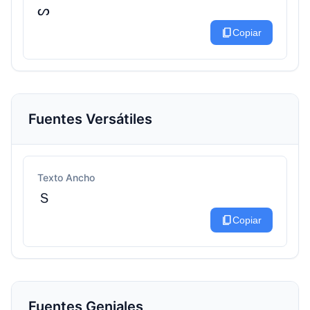
ᔕ
content_copy
Copiar
Fuentes Versátiles
Texto Ancho
Ｓ
content_copy
Copiar
Fuentes Geniales