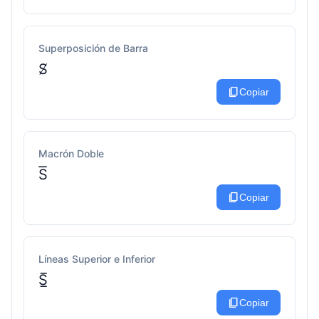
Superposición de Barra
S̸
content_copy
Copiar
Macrón Doble
S͞
content_copy
Copiar
Líneas Superior e Inferior
S̲̅
content_copy
Copiar