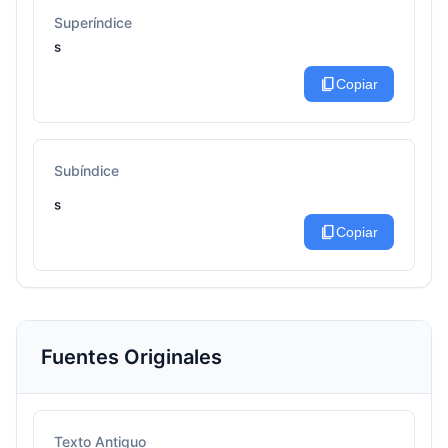
Superíndice
ˢ
content_copy
Copiar
Subíndice
ₛ
content_copy
Copiar
Fuentes Originales
Texto Antiguo