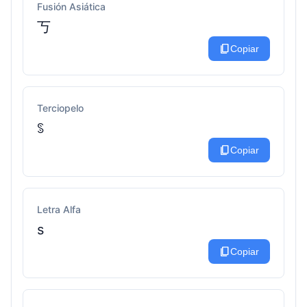
Fusión Asiática
丂
content_copy
Copiar
Terciopelo
ꌗ
content_copy
Copiar
Letra Alfa
ѕ
content_copy
Copiar