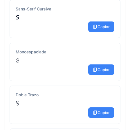
Sans-Serif Cursiva
𝘚
content_copy
Copiar
Monoespaciada
𝚂
content_copy
Copiar
Doble Trazo
𝕊
content_copy
Copiar