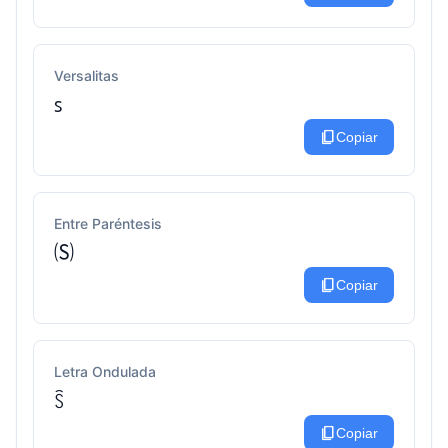
Versalitas
ꜱ
content_copy
Copiar
Entre Paréntesis
🄢
content_copy
Copiar
Letra Ondulada
ꇘ
content_copy
Copiar