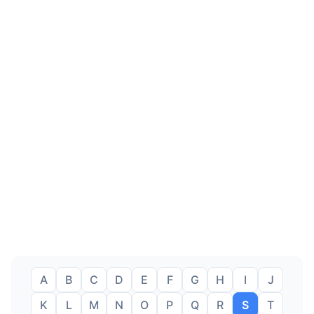
A
B
C
D
E
F
G
H
I
J
K
L
M
N
O
P
Q
R
S
T