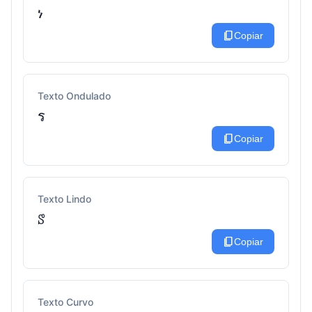
ነ
content_copy
Copiar
Texto Ondulado
ร
content_copy
Copiar
Texto Lindo
ꑄ
content_copy
Copiar
Texto Curvo