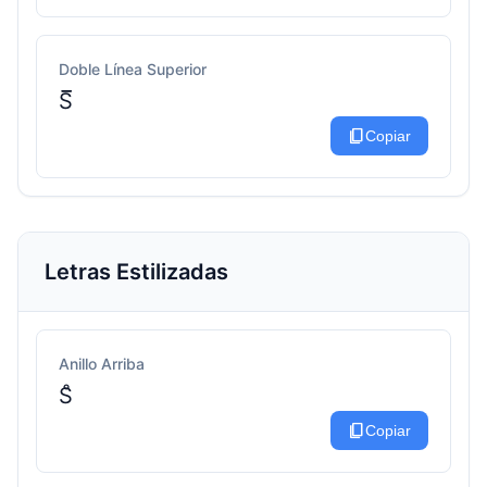
Doble Línea Superior
S̅̅
content_copy
Copiar
Letras Estilizadas
Anillo Arriba
S̊
content_copy
Copiar