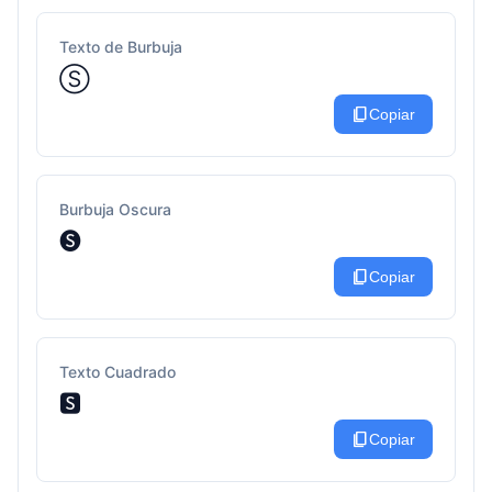
Texto de Burbuja
Ⓢ
content_copy
Copiar
Burbuja Oscura
🅢
content_copy
Copiar
Texto Cuadrado
🆂
content_copy
Copiar