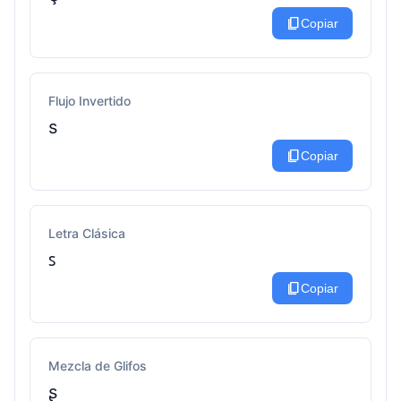
content_copy
Copiar
Flujo Invertido
s
content_copy
Copiar
Letra Clásica
ꜱ
content_copy
Copiar
Mezcla de Glifos
ʂ