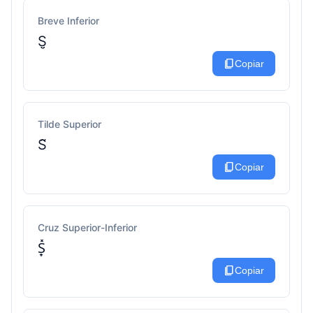
Breve Inferior
S̮
content_copy
Copiar
Tilde Superior
S̃
content_copy
Copiar
Cruz Superior-Inferior
S̟̽
content_copy
Copiar