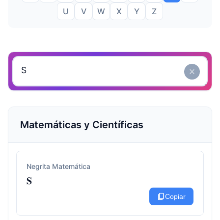
U
V
W
X
Y
Z
close
Matemáticas y Científicas
Negrita Matemática
𝐒
content_copy
Copiar