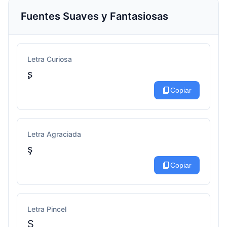
Fuentes Suaves y Fantasiosas
Letra Curiosa
ʂ
content_copy
Copiar
Letra Agraciada
ş
content_copy
Copiar
Letra Pincel
Ş