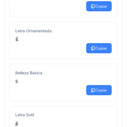
content_copy
Copiar
Letra Ornamentada
ś
content_copy
Copiar
Belleza Básica
᥉
content_copy
Copiar
Letra Sutil
ʂ