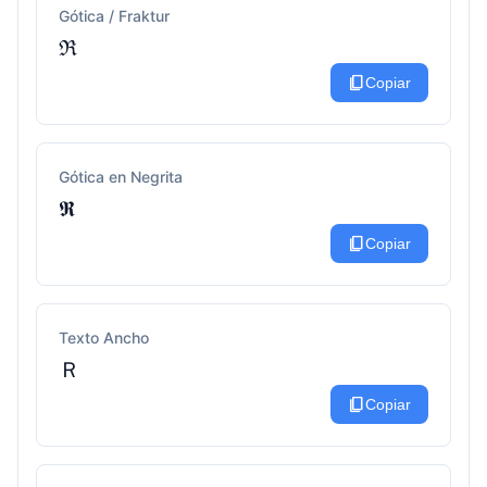
Gótica / Fraktur
ℜ
content_copy
Copiar
Gótica en Negrita
𝕽
content_copy
Copiar
Texto Ancho
Ｒ
content_copy
Copiar