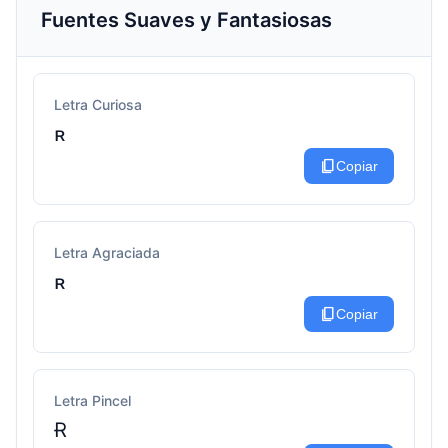
Fuentes Suaves y Fantasiosas
Letra Curiosa
ʀ
content_copy
Copiar
Letra Agraciada
ʀ
content_copy
Copiar
Letra Pincel
Ɍ