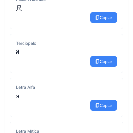
尺
content_copy
Copiar
Terciopelo
ꋪ
content_copy
Copiar
Letra Alfa
я
content_copy
Copiar
Letra Mítica