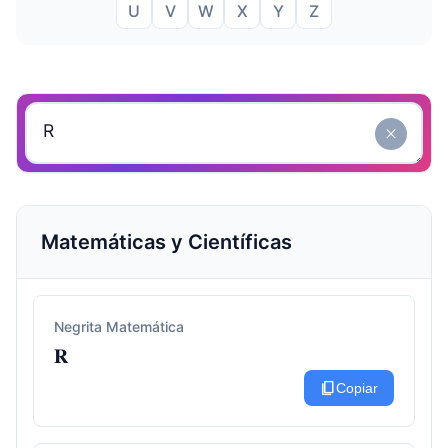
U
V
W
X
Y
Z
close
Matemáticas y Científicas
Negrita Matemática
𝐑
content_copy
Copiar