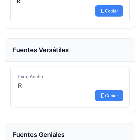
ᖇ
content_copy
Copiar
Fuentes Versátiles
Texto Ancho
Ｒ
content_copy
Copiar
Fuentes Geniales