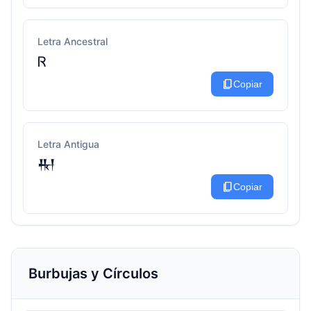
Letra Ancestral
Ꮢ
content_copy
Copiar
Letra Antigua
𒊑
content_copy
Copiar
Burbujas y Círculos