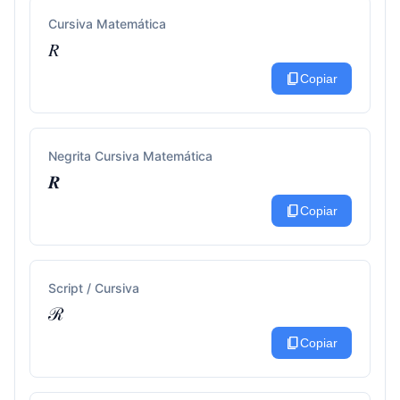
Cursiva Matemática
𝑅
content_copy
Copiar
Negrita Cursiva Matemática
𝑹
content_copy
Copiar
Script / Cursiva
ℛ
content_copy
Copiar