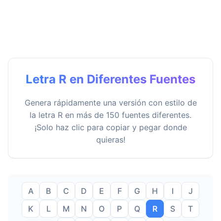
Letra R en Diferentes Fuentes
Genera rápidamente una versión con estilo de
la letra R en más de 150 fuentes diferentes.
¡Solo haz clic para copiar y pegar donde
quieras!
A
B
C
D
E
F
G
H
I
J
K
L
M
N
O
P
Q
R
S
T