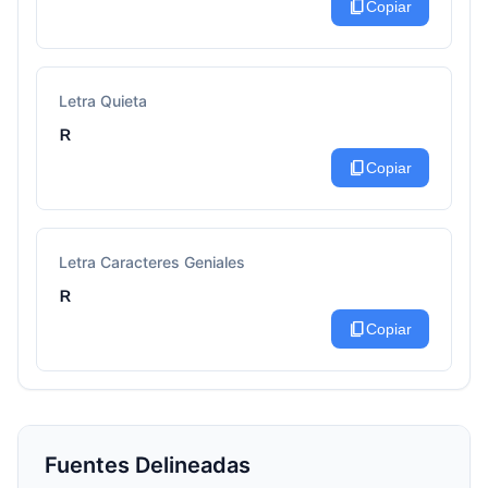
content_copy
Copiar
Letra Quieta
ʀ
content_copy
Copiar
Letra Caracteres Geniales
ʀ
content_copy
Copiar
Fuentes Delineadas