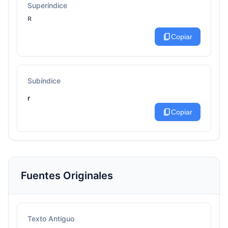
Superíndice
ᴿ
content_copy
Copiar
Subíndice
ᵣ
content_copy
Copiar
Fuentes Originales
Texto Antiguo