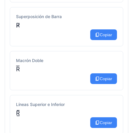
Superposición de Barra
R̸
content_copy
Copiar
Macrón Doble
R͞
content_copy
Copiar
Líneas Superior e Inferior
R̲̅
content_copy
Copiar