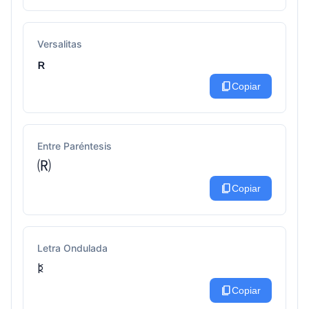
Versalitas
ʀ
content_copy
Copiar
Entre Paréntesis
🄡
content_copy
Copiar
Letra Ondulada
ꌅ
content_copy
Copiar