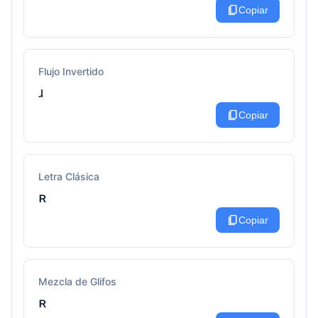
content_copy
Copiar
Flujo Invertido
ɹ
content_copy
Copiar
Letra Clásica
ʀ
content_copy
Copiar
Mezcla de Glifos
ʀ