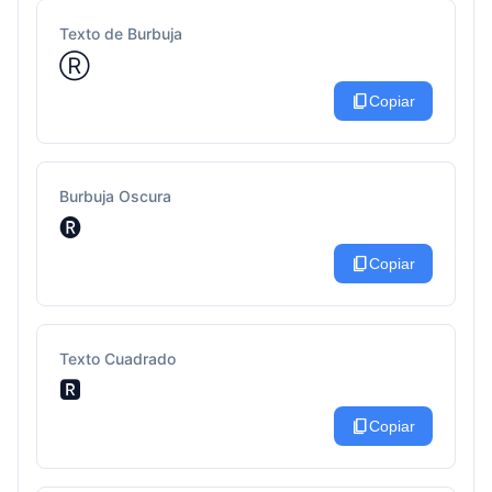
Texto de Burbuja
Ⓡ
content_copy
Copiar
Burbuja Oscura
🅡
content_copy
Copiar
Texto Cuadrado
🆁
content_copy
Copiar