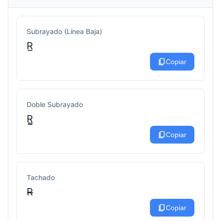
Subrayado (Línea Baja)
R̲
content_copy
Copiar
Doble Subrayado
R̳
content_copy
Copiar
Tachado
R̶
content_copy
Copiar