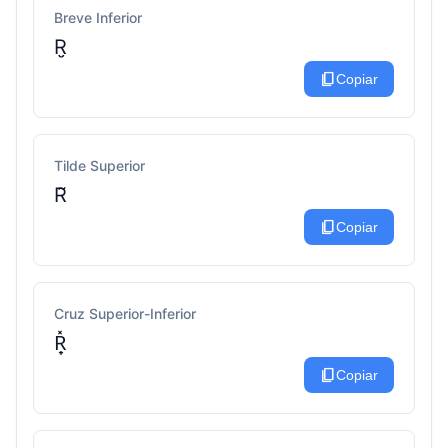
Breve Inferior
R̮
content_copy
Copiar
Tilde Superior
R̃
content_copy
Copiar
Cruz Superior-Inferior
R̟̽
content_copy
Copiar