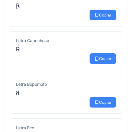
Ɽ
content_copy
Copiar
Letra Caprichosa
Ŕ
content_copy
Copiar
Letra Bopomofo
ꋪ
content_copy
Copiar
Letra Eco