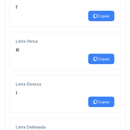
r
content_copy
Copiar
Letra Versa
я
content_copy
Copiar
Letra Diversa
ɾ
content_copy
Copiar
Letra Delineada