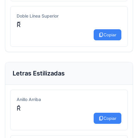
Doble Línea Superior
R̅̅
content_copy
Copiar
Letras Estilizadas
Anillo Arriba
R̊
content_copy
Copiar