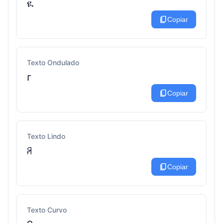
ዪ
content_copy
Copiar
Texto Ondulado
ᴦ
content_copy
Copiar
Texto Lindo
ꋪ
content_copy
Copiar
Texto Curvo