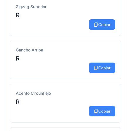
Zigzag Superior
R͛
content_copy
Copiar
Gancho Arriba
R̉
content_copy
Copiar
Acento Circunflejo
R̂
content_copy
Copiar