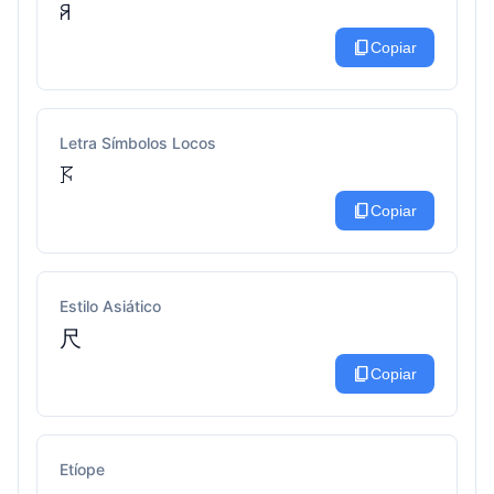
ꋪ
content_copy
Copiar
Letra Símbolos Locos
𖦪
content_copy
Copiar
Estilo Asiático
尺
content_copy
Copiar
Etíope