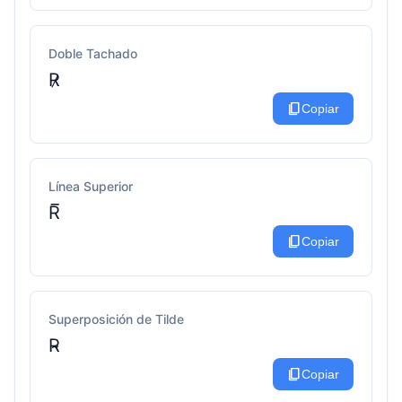
Doble Tachado
R̷
content_copy
Copiar
Línea Superior
R̅
content_copy
Copiar
Superposición de Tilde
R̴
content_copy
Copiar