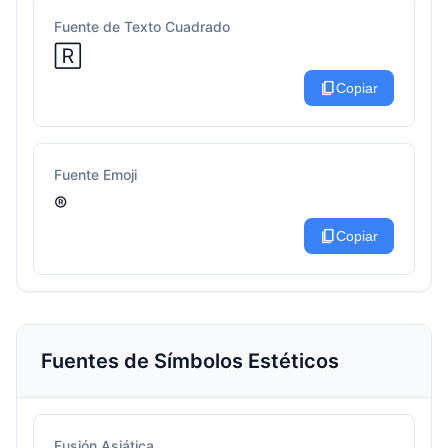
Fuente de Texto Cuadrado
🅁
content_copy
Copiar
Fuente Emoji
®️
content_copy
Copiar
Fuentes de Símbolos Estéticos
Fusión Asiática