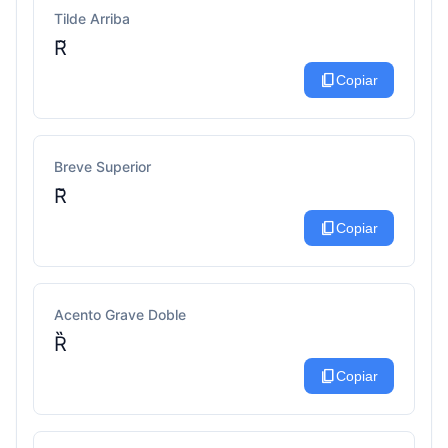
Tilde Arriba
R̃
content_copy
Copiar
Breve Superior
R̆
content_copy
Copiar
Acento Grave Doble
Ȑ
content_copy
Copiar