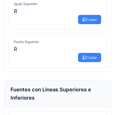
Igual Superior
R͂
content_copy
Copiar
Punto Superior
Ṙ
content_copy
Copiar
Fuentes con Líneas Superiores e
Inferiores