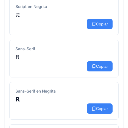
Script en Negrita
𝓡
content_copy
Copiar
Sans-Serif
𝖱
content_copy
Copiar
Sans-Serif en Negrita
𝗥
content_copy
Copiar