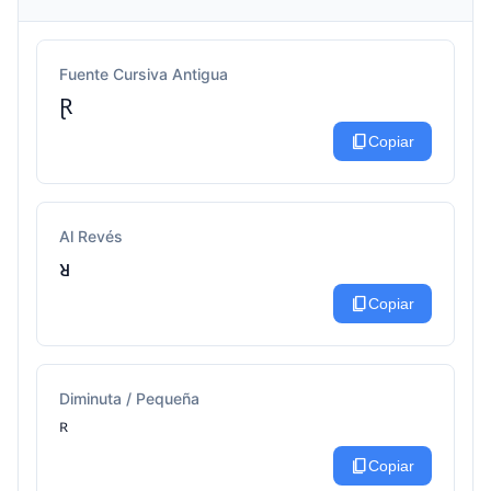
Fuente Cursiva Antigua
Ɽ
content_copy
Copiar
Al Revés
ᴚ
content_copy
Copiar
Diminuta / Pequeña
ᴿ
content_copy
Copiar