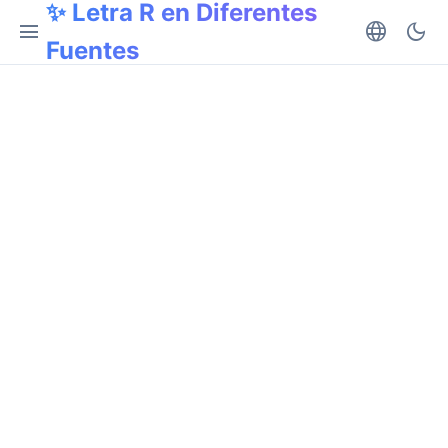
✨ Letra R en Diferentes
menu
language
dark_mode
Fuentes