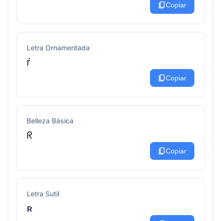
content_copy
Copiar
Letra Ornamentada
ŕ
content_copy
Copiar
Belleza Básica
ᖇ
content_copy
Copiar
Letra Sutil
ʀ