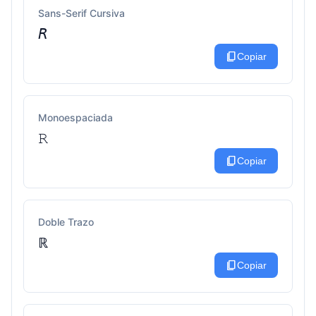
Sans-Serif Cursiva
𝘙
content_copy
Copiar
Monoespaciada
𝚁
content_copy
Copiar
Doble Trazo
ℝ
content_copy
Copiar