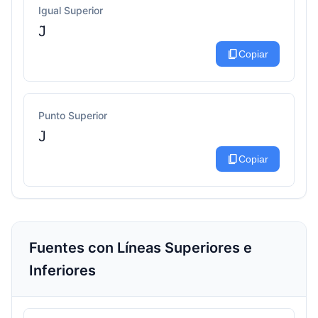
Igual Superior
J͂
content_copy
Copiar
Punto Superior
J̇
content_copy
Copiar
Fuentes con Líneas Superiores e
Inferiores