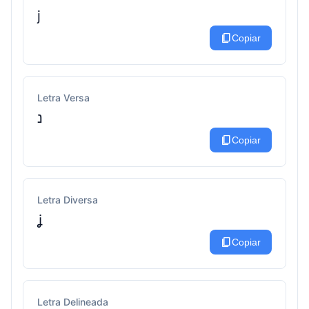
j
content_copy
Copiar
Letra Versa
נ
content_copy
Copiar
Letra Diversa
ʝ
content_copy
Copiar
Letra Delineada