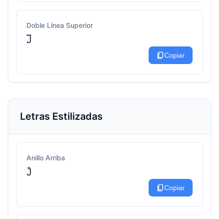
Doble Línea Superior
J̅̅
content_copy
Copiar
Letras Estilizadas
Anillo Arriba
J̊
content_copy
Copiar