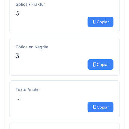
Gótica / Fraktur
𝔍
content_copy
Copiar
Gótica en Negrita
𝕵
content_copy
Copiar
Texto Ancho
Ｊ
content_copy
Copiar