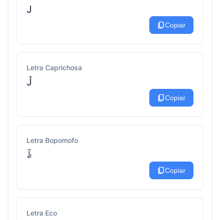
J
content_copy
Copiar
Letra Caprichosa
Ĵ
content_copy
Copiar
Letra Bopomofo
ꀭ
content_copy
Copiar
Letra Eco