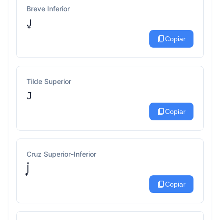
Breve Inferior
J̮
content_copy
Copiar
Tilde Superior
J̃
content_copy
Copiar
Cruz Superior-Inferior
J̟̽
content_copy
Copiar