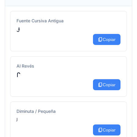
Fuente Cursiva Antigua
Ɉ
content_copy
Copiar
Al Revés
ᒋ
content_copy
Copiar
Diminuta / Pequeña
ᴶ
content_copy
Copiar