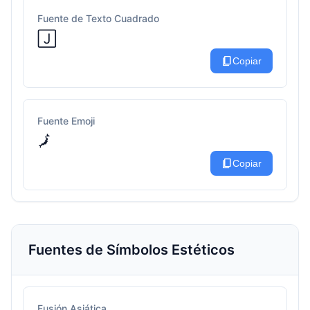
Fuente de Texto Cuadrado
🄹
content_copy
Copiar
Fuente Emoji
🗾
content_copy
Copiar
Fuentes de Símbolos Estéticos
Fusión Asiática