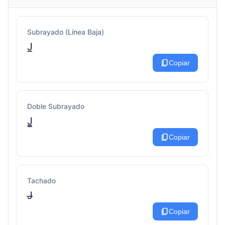
Subrayado (Línea Baja)
J̲
content_copy
Copiar
Doble Subrayado
J̳
content_copy
Copiar
Tachado
J̶
content_copy
Copiar