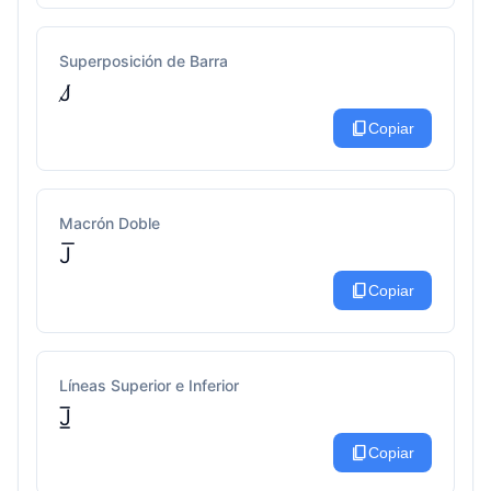
Superposición de Barra
J̸
content_copy
Copiar
Macrón Doble
J͞
content_copy
Copiar
Líneas Superior e Inferior
J̲̅
content_copy
Copiar