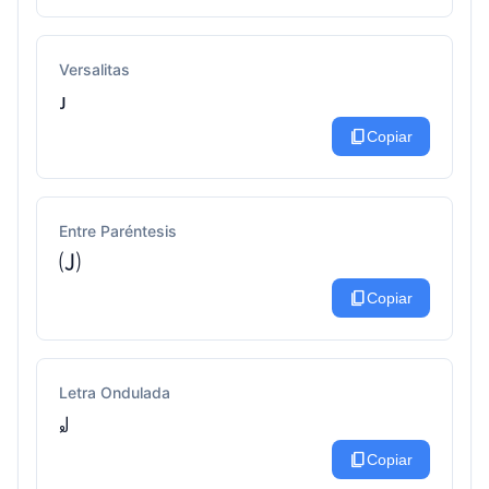
Versalitas
ᴊ
content_copy
Copiar
Entre Paréntesis
🄙
content_copy
Copiar
Letra Ondulada
꒻
content_copy
Copiar