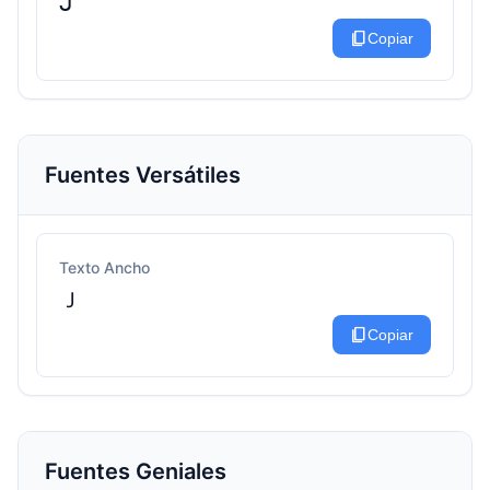
ᒍ
content_copy
Copiar
Fuentes Versátiles
Texto Ancho
Ｊ
content_copy
Copiar
Fuentes Geniales