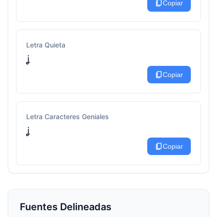
content_copy
Copiar
Letra Quieta
ʝ
content_copy
Copiar
Letra Caracteres Geniales
ʝ
content_copy
Copiar
Fuentes Delineadas