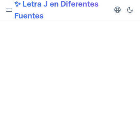
✨ Letra J en Diferentes
menu
language
dark_mode
Fuentes