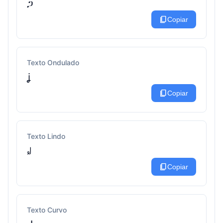
ጋ
content_copy
Copiar
Texto Ondulado
ʝ
content_copy
Copiar
Texto Lindo
꒻
content_copy
Copiar
Texto Curvo