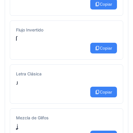
content_copy
Copiar
Flujo Invertido
ſ
content_copy
Copiar
Letra Clásica
ᴊ
content_copy
Copiar
Mezcla de Glifos
ʝ