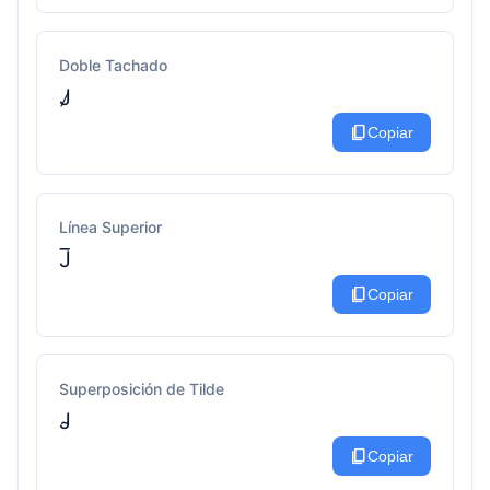
Doble Tachado
J̷
content_copy
Copiar
Línea Superior
J̅
content_copy
Copiar
Superposición de Tilde
J̴
content_copy
Copiar