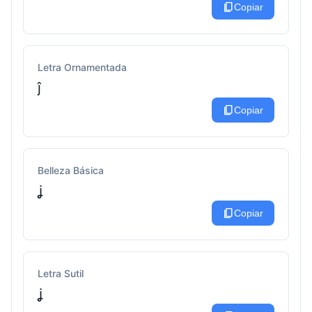
content_copy
Copiar
Letra Ornamentada
ĵ
content_copy
Copiar
Belleza Básica
ʝ
content_copy
Copiar
Letra Sutil
ʝ