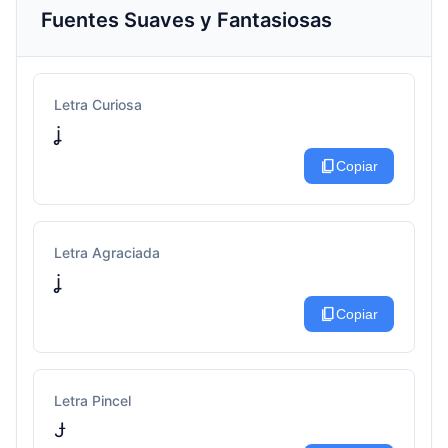
Fuentes Suaves y Fantasiosas
Letra Curiosa
ʝ
content_copy
Copiar
Letra Agraciada
ʝ
content_copy
Copiar
Letra Pincel
Ɉ