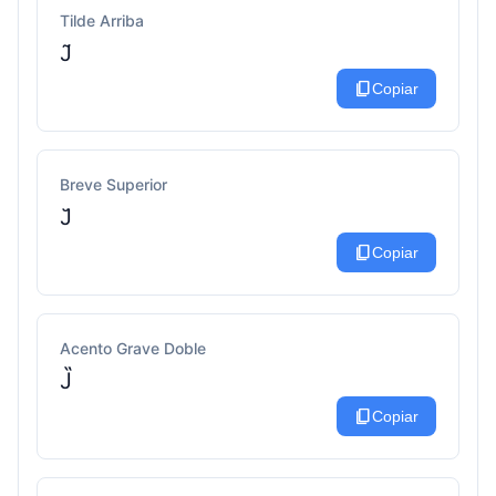
Tilde Arriba
J̃
content_copy
Copiar
Breve Superior
J̆
content_copy
Copiar
Acento Grave Doble
J̏
content_copy
Copiar