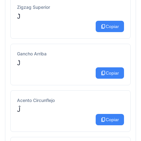
Zigzag Superior
J͛
content_copy
Copiar
Gancho Arriba
J̉
content_copy
Copiar
Acento Circunflejo
Ĵ
content_copy
Copiar