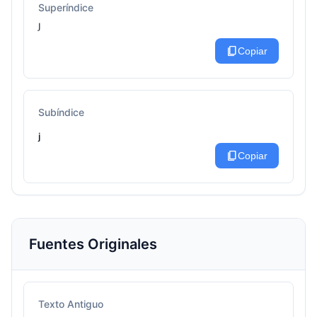
Superíndice
ᴶ
content_copy
Copiar
Subíndice
ⱼ
content_copy
Copiar
Fuentes Originales
Texto Antiguo