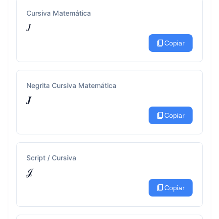
Cursiva Matemática
𝐽
content_copy
Copiar
Negrita Cursiva Matemática
𝑱
content_copy
Copiar
Script / Cursiva
𝒥
content_copy
Copiar