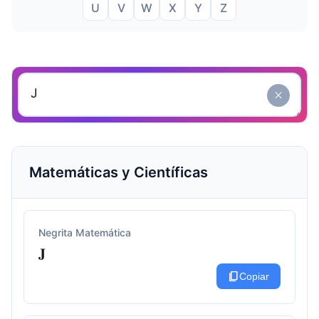
U
V
W
X
Y
Z
close
Matemáticas y Científicas
Negrita Matemática
𝐉
content_copy
Copiar