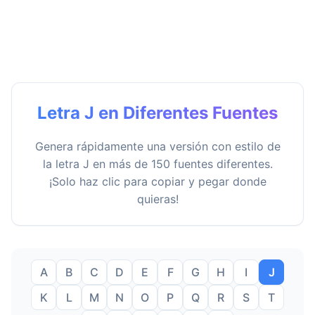
Letra J en Diferentes Fuentes
Genera rápidamente una versión con estilo de
la letra J en más de 150 fuentes diferentes.
¡Solo haz clic para copiar y pegar donde
quieras!
A
B
C
D
E
F
G
H
I
J
K
L
M
N
O
P
Q
R
S
T