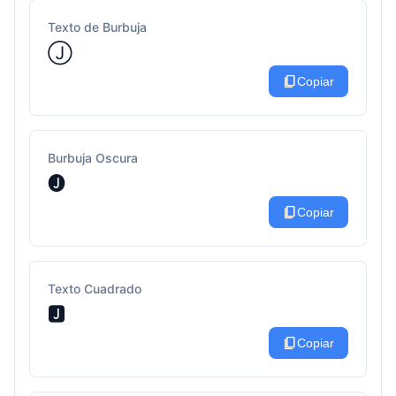
Texto de Burbuja
Ⓙ
content_copy
Copiar
Burbuja Oscura
🅙
content_copy
Copiar
Texto Cuadrado
🅹
content_copy
Copiar