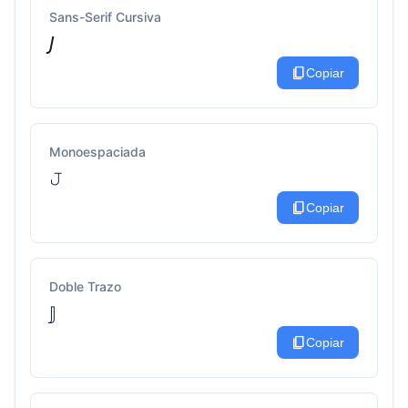
Sans-Serif Cursiva
𝘑
content_copy
Copiar
Monoespaciada
𝙹
content_copy
Copiar
Doble Trazo
𝕁
content_copy
Copiar