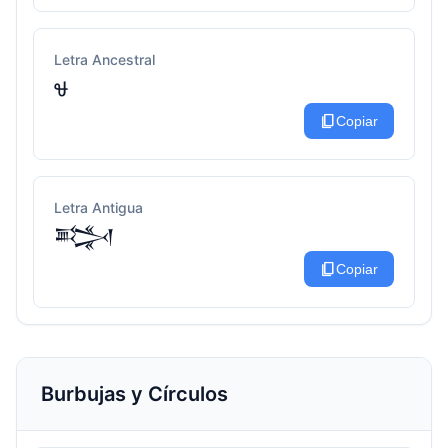
Letra Ancestral
Ꮰ
content_copy
Copiar
Letra Antigua
𒅋
content_copy
Copiar
Burbujas y Círculos