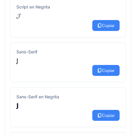
Script en Negrita
𝓙
content_copy
Copiar
Sans-Serif
𝖩
content_copy
Copiar
Sans-Serif en Negrita
𝗝
content_copy
Copiar