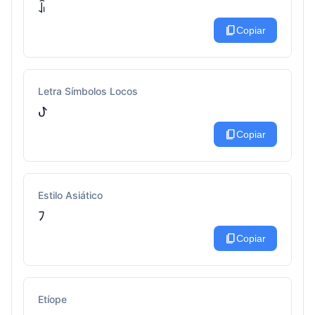
ꀭ
content_copy
Copiar
Letra Símbolos Locos
ꚠ
content_copy
Copiar
Estilo Asiático
ﾌ
content_copy
Copiar
Etíope