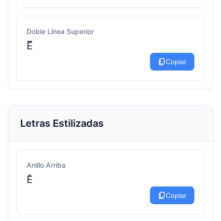
Doble Línea Superior
E̅̅
content_copy
Copiar
Letras Estilizadas
Anillo Arriba
E̊
content_copy
Copiar