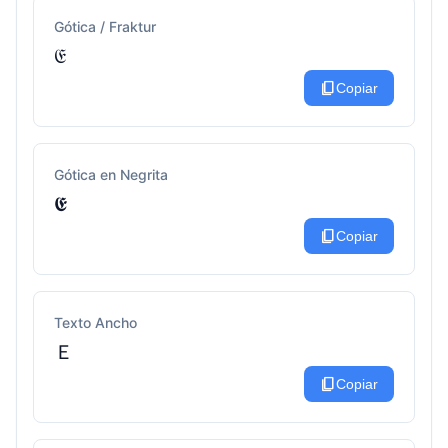
Gótica / Fraktur
𝔈
content_copy
Copiar
Gótica en Negrita
𝕰
content_copy
Copiar
Texto Ancho
Ｅ
content_copy
Copiar