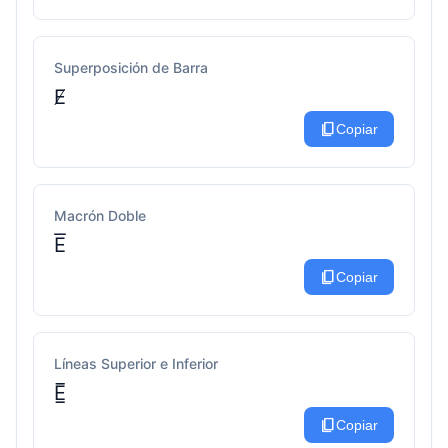
Superposición de Barra
E̸
content_copy
Copiar
Macrón Doble
E͞
content_copy
Copiar
Líneas Superior e Inferior
E̲̅
content_copy
Copiar