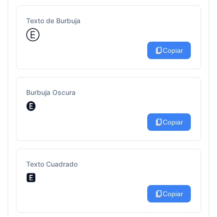
Texto de Burbuja
Ⓔ
content_copy
Copiar
Burbuja Oscura
🅔
content_copy
Copiar
Texto Cuadrado
🅴
content_copy
Copiar