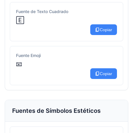
Fuente de Texto Cuadrado
🄴
content_copy
Copiar
Fuente Emoji
📧
content_copy
Copiar
Fuentes de Símbolos Estéticos