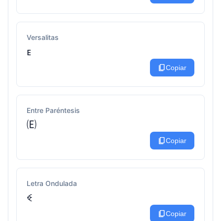
Versalitas
ᴇ
content_copy
Copiar
Entre Paréntesis
🄔
content_copy
Copiar
Letra Ondulada
ꈼ
content_copy
Copiar