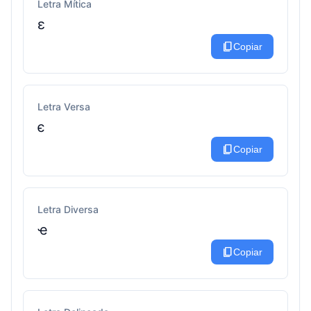
Letra Mítica
ε
content_copy
Copiar
Letra Versa
є
content_copy
Copiar
Letra Diversa
ҽ
content_copy
Copiar