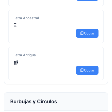
Letra Ancestral
Ꭼ
content_copy
Copiar
Letra Antigua
𒂊
content_copy
Copiar
Burbujas y Círculos