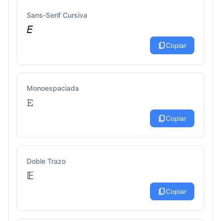
Sans-Serif Cursiva
𝘌
content_copy
Copiar
Monoespaciada
𝙴
content_copy
Copiar
Doble Trazo
𝔼
content_copy
Copiar