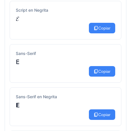
Script en Negrita
𝓔
content_copy
Copiar
Sans-Serif
𝖤
content_copy
Copiar
Sans-Serif en Negrita
𝗘
content_copy
Copiar