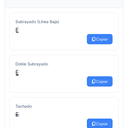
Subrayado (Línea Baja)
E̲
content_copy
Copiar
Doble Subrayado
E̳
content_copy
Copiar
Tachado
E̶
content_copy
Copiar