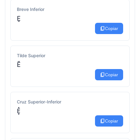
Breve Inferior
E̮
content_copy
Copiar
Tilde Superior
Ẽ
content_copy
Copiar
Cruz Superior-Inferior
E̟̽
content_copy
Copiar