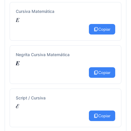
Cursiva Matemática
𝐸
content_copy
Copiar
Negrita Cursiva Matemática
𝑬
content_copy
Copiar
Script / Cursiva
ℰ
content_copy
Copiar