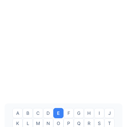
A
B
C
D
E
F
G
H
I
J
K
L
M
N
O
P
Q
R
S
T