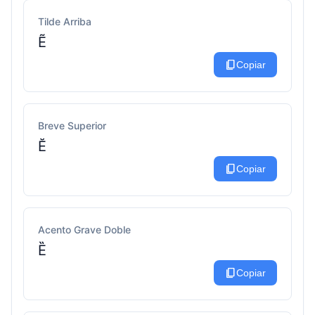
Tilde Arriba
Ẽ
content_copy
Copiar
Breve Superior
Ĕ
content_copy
Copiar
Acento Grave Doble
Ȅ
content_copy
Copiar