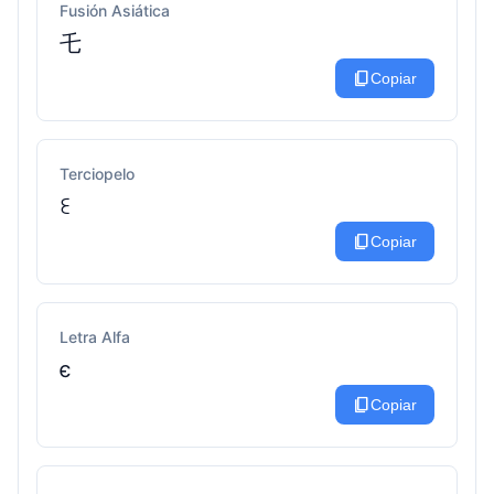
Fusión Asiática
乇
content_copy
Copiar
Terciopelo
ꏂ
content_copy
Copiar
Letra Alfa
є
content_copy
Copiar