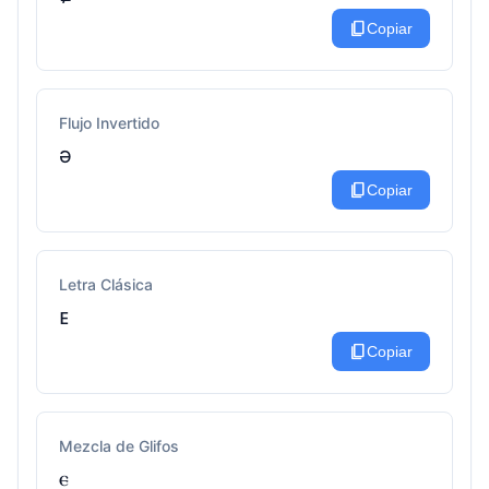
content_copy
Copiar
Flujo Invertido
ǝ
content_copy
Copiar
Letra Clásica
ᴇ
content_copy
Copiar
Mezcla de Glifos
ⲉ