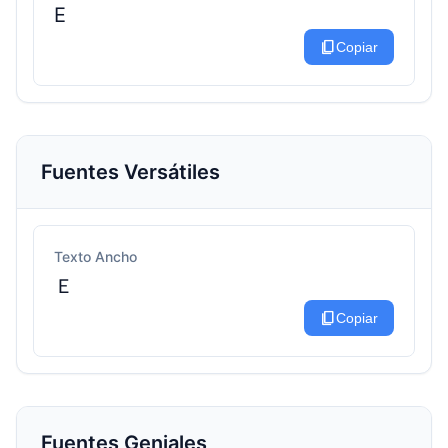
E
content_copy
Copiar
Fuentes Versátiles
Texto Ancho
Ｅ
content_copy
Copiar
Fuentes Geniales