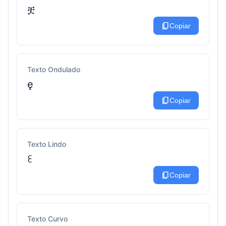
ቿ
content_copy
Copiar
Texto Ondulado
ę
content_copy
Copiar
Texto Lindo
ꏂ
content_copy
Copiar
Texto Curvo