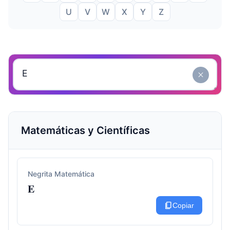
U
V
W
X
Y
Z
close
Matemáticas y Científicas
Negrita Matemática
𝐄
content_copy
Copiar