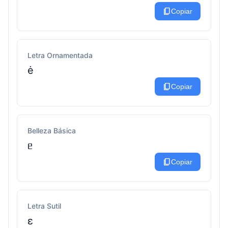
content_copy
Copiar
Letra Ornamentada
ė
content_copy
Copiar
Belleza Básica
ᥱ
content_copy
Copiar
Letra Sutil
ɛ