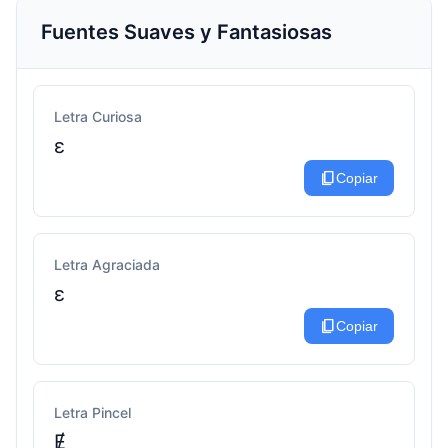
Fuentes Suaves y Fantasiosas
Letra Curiosa
ɛ
content_copy
Copiar
Letra Agraciada
ε
content_copy
Copiar
Letra Pincel
Ɇ