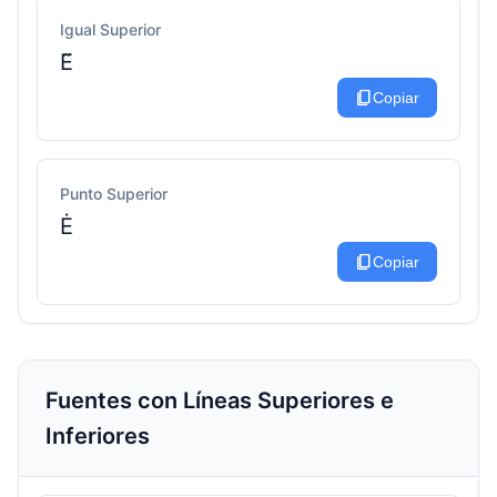
Igual Superior
E͂
content_copy
Copiar
Punto Superior
Ė
content_copy
Copiar
Fuentes con Líneas Superiores e
Inferiores