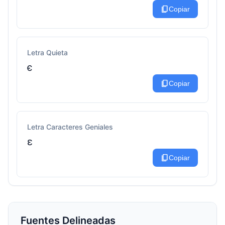
content_copy
Copiar
Letra Quieta
є
content_copy
Copiar
Letra Caracteres Geniales
ɛ
content_copy
Copiar
Fuentes Delineadas