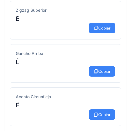
Zigzag Superior
E͛
content_copy
Copiar
Gancho Arriba
Ẻ
content_copy
Copiar
Acento Circunflejo
Ê
content_copy
Copiar