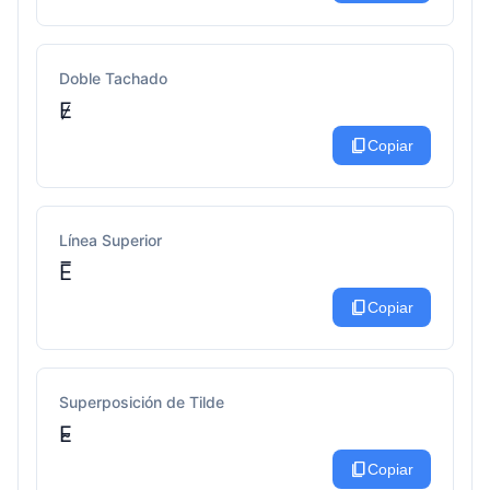
Doble Tachado
E̷
content_copy
Copiar
Línea Superior
E̅
content_copy
Copiar
Superposición de Tilde
E̴
content_copy
Copiar