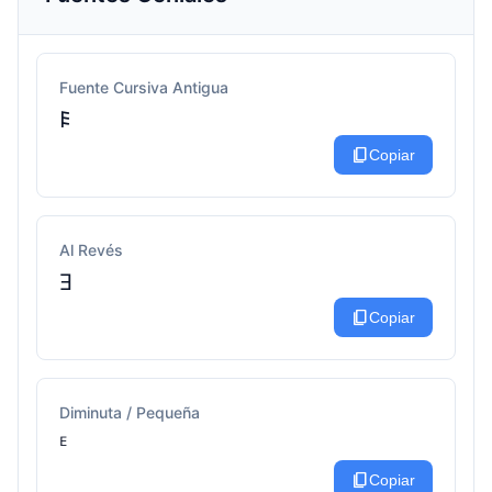
Fuente Cursiva Antigua
𐌄
content_copy
Copiar
Al Revés
Ǝ
content_copy
Copiar
Diminuta / Pequeña
ᴱ
content_copy
Copiar