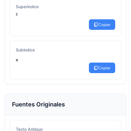
Superíndice
ᴱ
content_copy
Copiar
Subíndice
ₑ
content_copy
Copiar
Fuentes Originales
Texto Antiguo