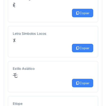
ꍟ
content_copy
Copiar
Letra Símbolos Locos
𖤟
content_copy
Copiar
Estilo Asiático
乇
content_copy
Copiar
Etíope