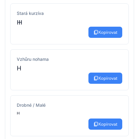
Stará kurzíva
𐋅
content_copy
Kopírovat
Vzhůru nohama
H
content_copy
Kopírovat
Drobné / Malé
ᴴ
content_copy
Kopírovat