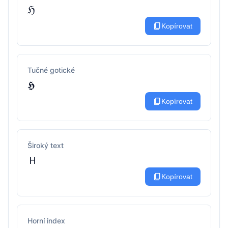
ℌ
content_copy
Kopírovat
Tučné gotické
𝕳
content_copy
Kopírovat
Široký text
Ｈ
content_copy
Kopírovat
Horní index