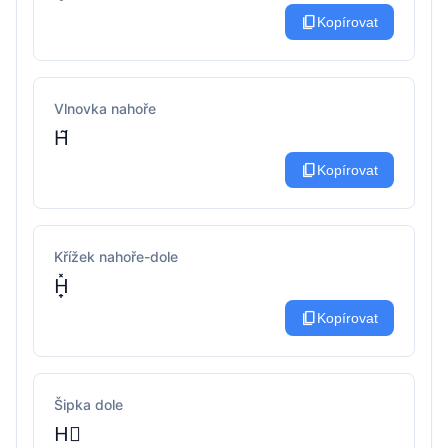
content_copy
Kopírovat
Vlnovka nahoře
H̃
content_copy
Kopírovat
Křížek nahoře-dole
H̟̽
content_copy
Kopírovat
Šipka dole
H⃗