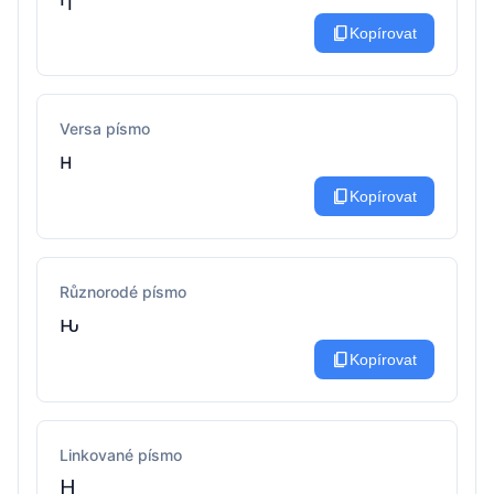
content_copy
Kopírovat
Versa písmo
н
content_copy
Kopírovat
Různorodé písmo
ԋ
content_copy
Kopírovat
Linkované písmo
Ⱨ