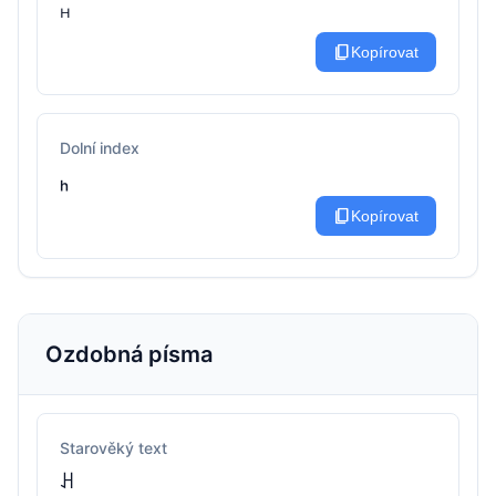
ᴴ
content_copy
Kopírovat
Dolní index
ₕ
content_copy
Kopírovat
Ozdobná písma
Starověký text
ꃅ