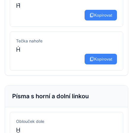
H͂
content_copy
Kopírovat
Tečka nahoře
Ḣ
content_copy
Kopírovat
Písma s horní a dolní linkou
Oblouček dole
Ḫ