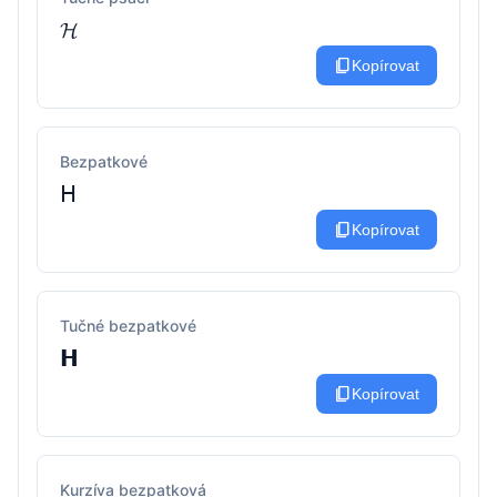
𝓗
content_copy
Kopírovat
Bezpatkové
𝖧
content_copy
Kopírovat
Tučné bezpatkové
𝗛
content_copy
Kopírovat
Kurzíva bezpatková