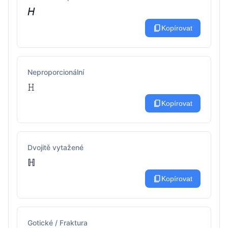
𝘏
content_copy
Kopírovat
Neproporcionální
𝙷
content_copy
Kopírovat
Dvojitě vytažené
ℍ
content_copy
Kopírovat
Gotické / Fraktura