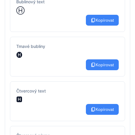
Bublinový text
Ⓗ
content_copy
Kopírovat
Tmavé bubliny
🅗
content_copy
Kopírovat
Čtvercový text
🅷
content_copy
Kopírovat