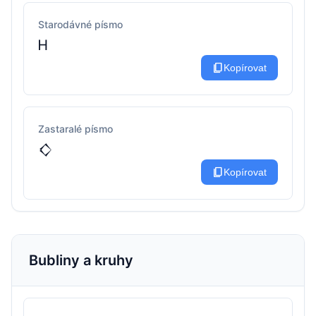
Starodávné písmo
Ꮋ
content_copy
Kopírovat
Zastaralé písmo
𒄭
content_copy
Kopírovat
Bubliny a kruhy