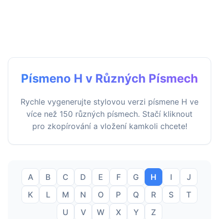
Písmeno H v Různých Písmech
Rychle vygenerujte stylovou verzi písmene H ve
více než 150 různých písmech. Stačí kliknout
pro zkopírování a vložení kamkoli chcete!
A
B
C
D
E
F
G
H
I
J
K
L
M
N
O
P
Q
R
S
T
U
V
W
X
Y
Z