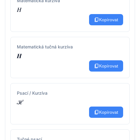
Matematická kurzíva
𝐻
content_copy
Kopírovat
Matematická tučná kurzíva
𝑯
content_copy
Kopírovat
Psací / Kurzíva
ℋ
content_copy
Kopírovat
Tučné psací