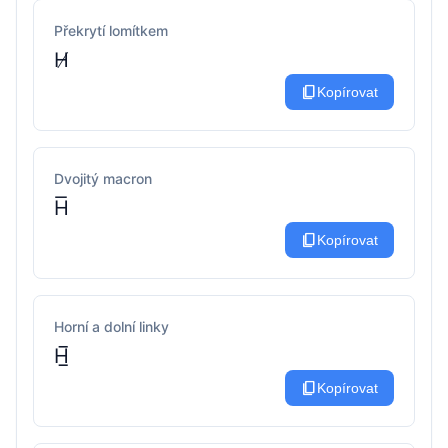
Překrytí lomítkem
H̸
content_copy
Kopírovat
Dvojitý macron
H͞
content_copy
Kopírovat
Horní a dolní linky
H̲̅
content_copy
Kopírovat