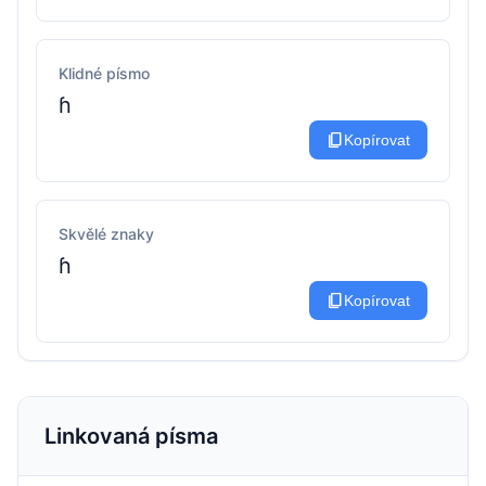
Klidné písmo
ɦ
content_copy
Kopírovat
Skvělé znaky
ɦ
content_copy
Kopírovat
Linkovaná písma