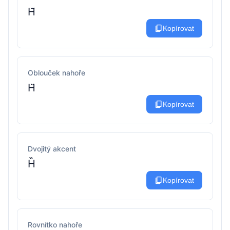
H̃
content_copy
Kopírovat
Oblouček nahoře
H̆
content_copy
Kopírovat
Dvojitý akcent
H̏
content_copy
Kopírovat
Rovnítko nahoře