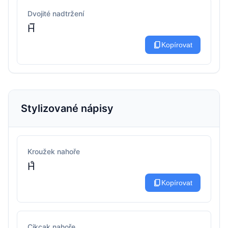
Dvojité nadtržení
H̅̅
content_copy
Kopírovat
Stylizované nápisy
Kroužek nahoře
H̊
content_copy
Kopírovat
Cikcak nahoře