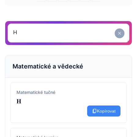
close
Matematické a vědecké
Matematické tučné
𝐇
content_copy
Kopírovat