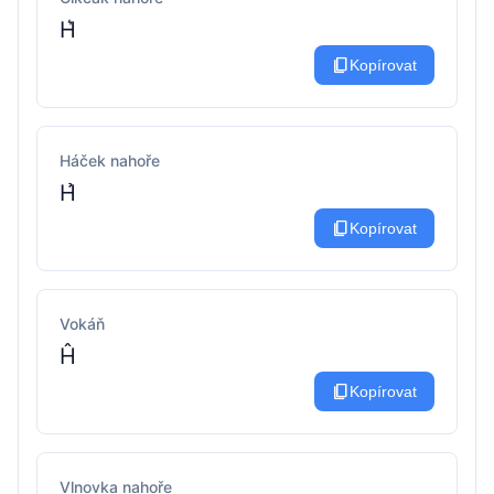
H͛
content_copy
Kopírovat
Háček nahoře
H̉
content_copy
Kopírovat
Vokáň
Ĥ
content_copy
Kopírovat
Vlnovka nahoře