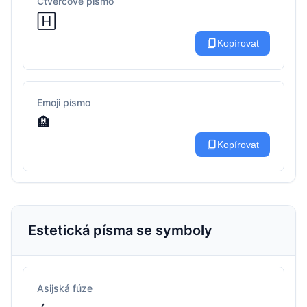
Čtvercové písmo
🄷
content_copy
Kopírovat
Emoji písmo
🏨
content_copy
Kopírovat
Estetická písma se symboly
Asijská fúze