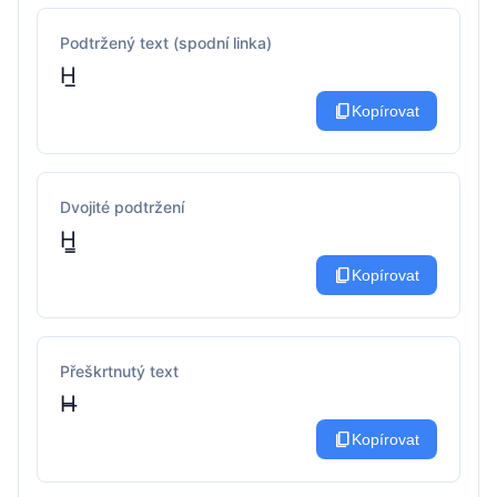
Podtržený text (spodní linka)
H̲
content_copy
Kopírovat
Dvojité podtržení
H̳
content_copy
Kopírovat
Přeškrtnutý text
H̶
content_copy
Kopírovat