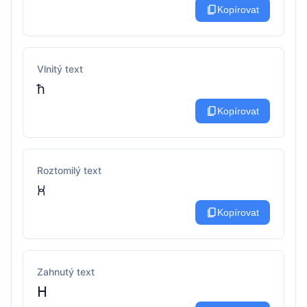
content_copy
Kopírovat
Vlnitý text
ħ
content_copy
Kopírovat
Roztomilý text
ꃬ
content_copy
Kopírovat
Zahnutý text
ᕼ