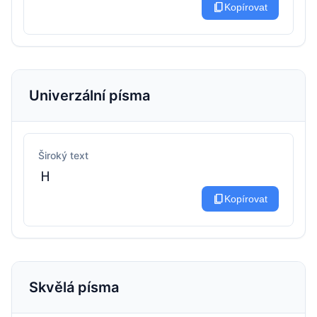
content_copy
Kopírovat
Univerzální písma
Široký text
Ｈ
content_copy
Kopírovat
Skvělá písma