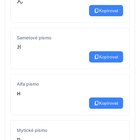
ん
content_copy
Kopírovat
Sametové písmo
ꃅ
content_copy
Kopírovat
Alfa písmo
н
content_copy
Kopírovat
Mytické písmo
η