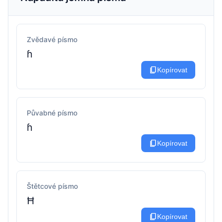
Zvědavé písmo
ɦ
content_copy
Kopírovat
Půvabné písmo
ɦ
content_copy
Kopírovat
Štětcové písmo
Ħ
content_copy
Kopírovat