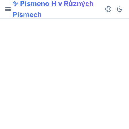
✨ Písmeno H v Různých
menu
language
dark_mode
Písmech