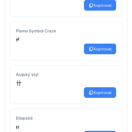
content_copy
Kopírovat
Písmo Symbol Craze
ꛅ
content_copy
Kopírovat
Asijský styl
卄
content_copy
Kopírovat
Etiopské
ዘ