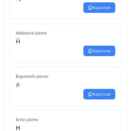
content_copy
Kopírovat
Náladové písmo
Ḧ
content_copy
Kopírovat
Bopomofo písmo
ꃅ
content_copy
Kopírovat
Echo písmo
ᕼ