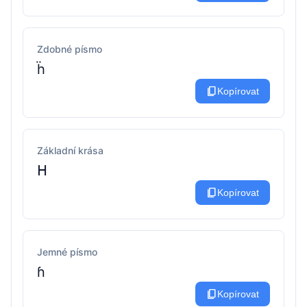
Zdobné písmo
ḧ
content_copy
Kopírovat
Základní krása
ᕼ
content_copy
Kopírovat
Jemné písmo
ɦ
content_copy
Kopírovat