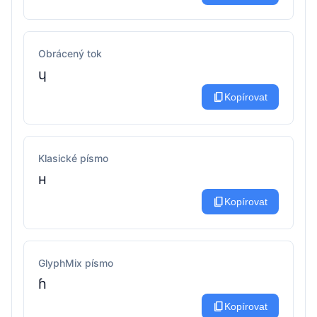
Obrácený tok
ɥ
content_copy
Kopírovat
Klasické písmo
ʜ
content_copy
Kopírovat
GlyphMix písmo
ɦ
content_copy
Kopírovat