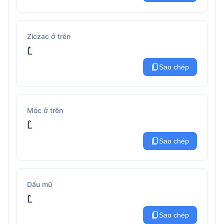
Ziczac ở trên
L͛
content_copy
Sao chép
Móc ở trên
L̉
content_copy
Sao chép
Dấu mũ
L̂
content_copy
Sao chép