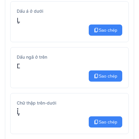
Dấu á ở dưới
L̮
content_copy
Sao chép
Dấu ngã ở trên
L̃
content_copy
Sao chép
Chữ thập trên-dưới
L̟̽
content_copy
Sao chép