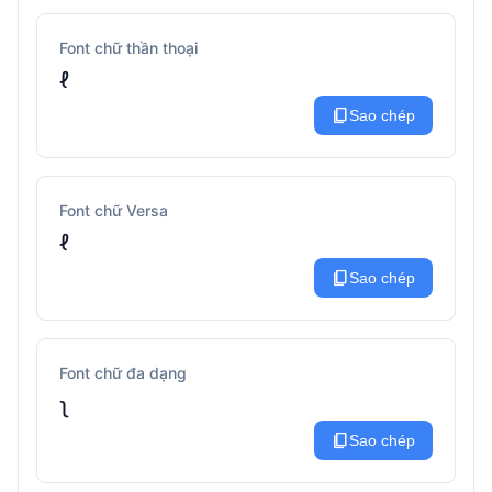
Font chữ thần thoại
ℓ
content_copy
Sao chép
Font chữ Versa
ℓ
content_copy
Sao chép
Font chữ đa dạng
ʅ
content_copy
Sao chép