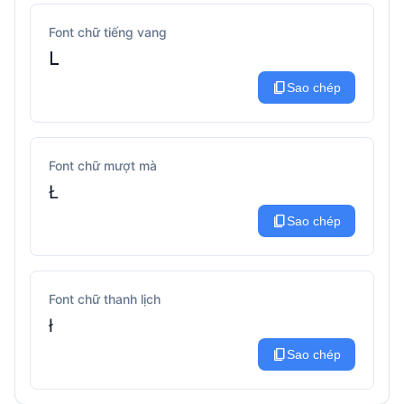
Font chữ tiếng vang
ᒪ
content_copy
Sao chép
Font chữ mượt mà
Ł
content_copy
Sao chép
Font chữ thanh lịch
ł
content_copy
Sao chép