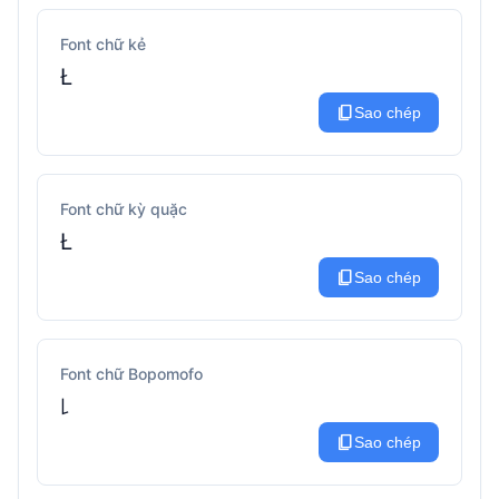
Font chữ kẻ
Ł
content_copy
Sao chép
Font chữ kỳ quặc
Ł
content_copy
Sao chép
Font chữ Bopomofo
꒒
content_copy
Sao chép