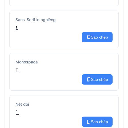
Sans-Serif in nghiêng
𝘓
content_copy
Sao chép
Monospace
𝙻
content_copy
Sao chép
Nét đôi
𝕃
content_copy
Sao chép