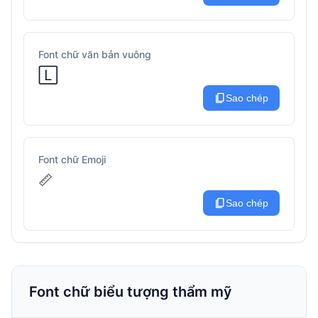
Font chữ văn bản vuông
🄻
content_copy
Sao chép
Font chữ Emoji
📏
content_copy
Sao chép
Font chữ biểu tượng thẩm mỹ