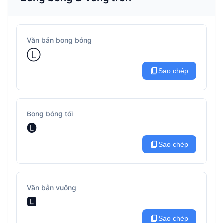
Văn bản bong bóng
Ⓛ
content_copy
Sao chép
Bong bóng tối
🅛
content_copy
Sao chép
Văn bản vuông
🅻
content_copy
Sao chép