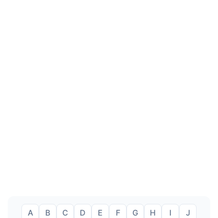
A
B
C
D
E
F
G
H
I
J