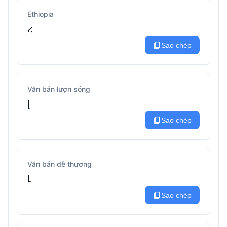
Ethiopia
ረ
content_copy
Sao chép
Văn bản lượn sóng
ɭ
content_copy
Sao chép
Văn bản dễ thương
꒒
content_copy
Sao chép