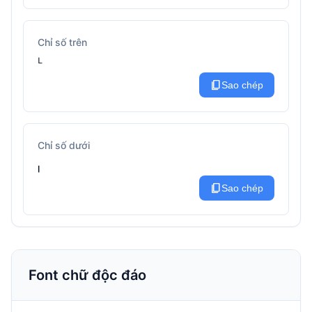
Chỉ số trên
ᴸ
content_copy
Sao chép
Chỉ số dưới
ₗ
content_copy
Sao chép
Font chữ độc đáo