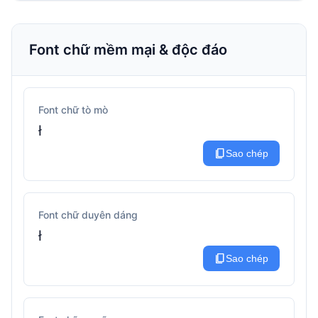
Font chữ mềm mại & độc đáo
Font chữ tò mò
ł
content_copy
Sao chép
Font chữ duyên dáng
ł
content_copy
Sao chép