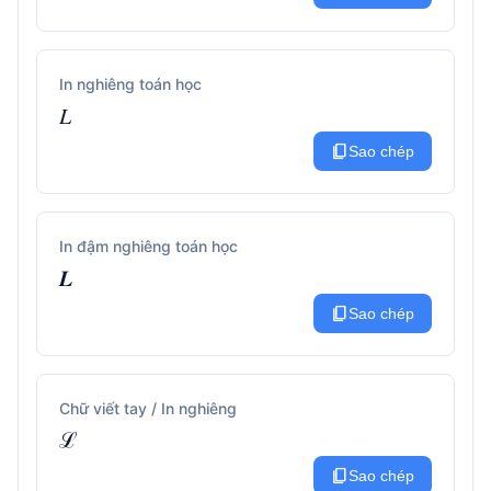
In nghiêng toán học
𝐿
content_copy
Sao chép
In đậm nghiêng toán học
𝑳
content_copy
Sao chép
Chữ viết tay / In nghiêng
ℒ
content_copy
Sao chép