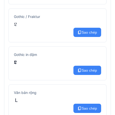
Gothic / Fraktur
𝔏
content_copy
Sao chép
Gothic in đậm
𝕷
content_copy
Sao chép
Văn bản rộng
Ｌ
content_copy
Sao chép