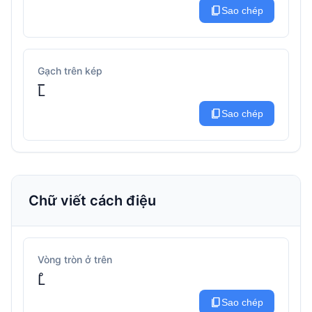
content_copy
Sao chép
Gạch trên kép
L̅̅
content_copy
Sao chép
Chữ viết cách điệu
Vòng tròn ở trên
L̊
content_copy
Sao chép