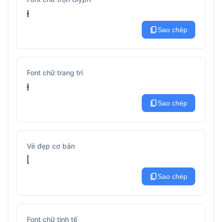
ł
content_copy
Sao chép
Font chữ trang trí
ł
content_copy
Sao chép
Vẻ đẹp cơ bản
ᥣ
content_copy
Sao chép
Font chữ tinh tế