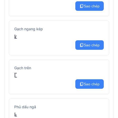
content_copy
Sao chép
Gạch ngang kép
L̷
content_copy
Sao chép
Gạch trên
L̅
content_copy
Sao chép
Phủ dấu ngã
L̴