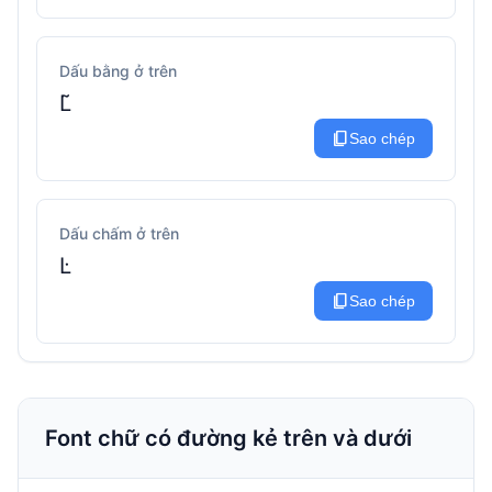
Dấu bằng ở trên
L͂
content_copy
Sao chép
Dấu chấm ở trên
L̇
content_copy
Sao chép
Font chữ có đường kẻ trên và dưới