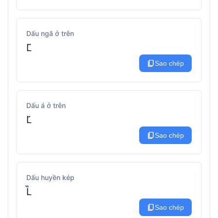
Dấu ngã ở trên
L̃
content_copy
Sao chép
Dấu á ở trên
L̆
content_copy
Sao chép
Dấu huyền kép
L̏
content_copy
Sao chép