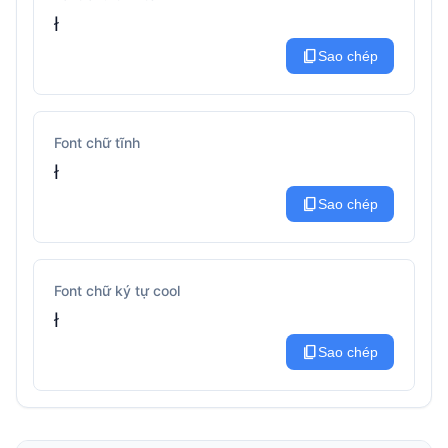
ł
content_copy
Sao chép
Font chữ tĩnh
ł
content_copy
Sao chép
Font chữ ký tự cool
ł
content_copy
Sao chép