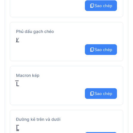
content_copy
Sao chép
Phủ dấu gạch chéo
L̸
content_copy
Sao chép
Macron kép
L͞
content_copy
Sao chép
Đường kẻ trên và dưới
L̲̅