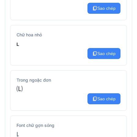
content_copy
Sao chép
Chữ hoa nhỏ
ʟ
content_copy
Sao chép
Trong ngoặc đơn
🄛
content_copy
Sao chép
Font chữ gợn sóng
꒒