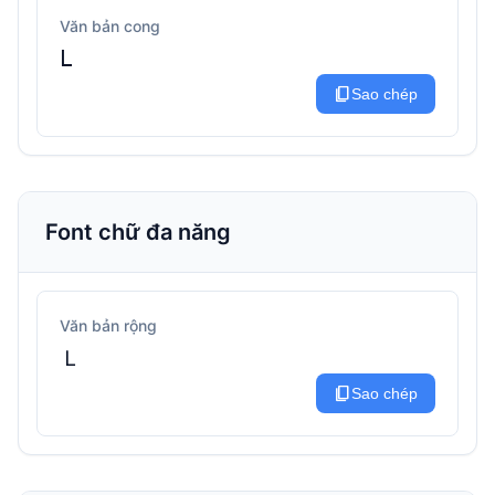
Văn bản cong
ᒪ
content_copy
Sao chép
Font chữ đa năng
Văn bản rộng
Ｌ
content_copy
Sao chép