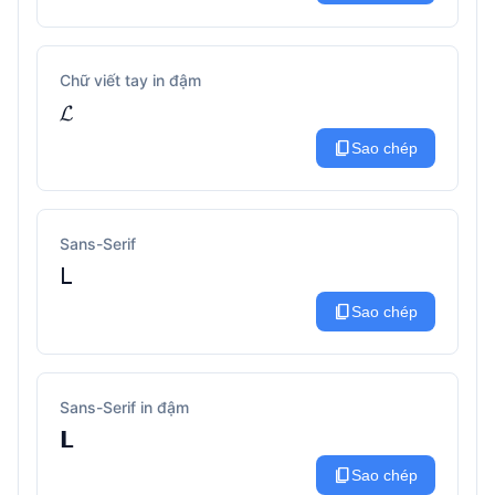
Chữ viết tay in đậm
𝓛
content_copy
Sao chép
Sans-Serif
𝖫
content_copy
Sao chép
Sans-Serif in đậm
𝗟
content_copy
Sao chép