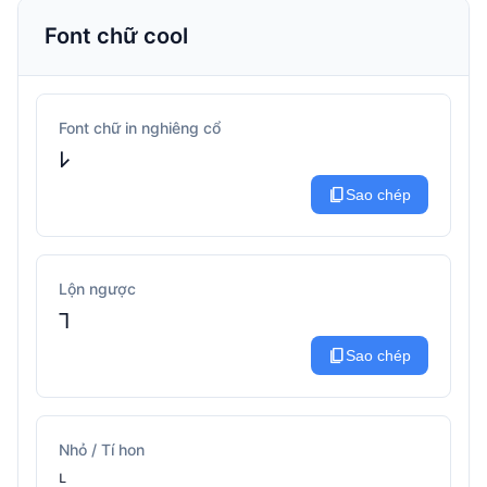
Font chữ cool
Font chữ in nghiêng cổ
𐌋
content_copy
Sao chép
Lộn ngược
⅂
content_copy
Sao chép
Nhỏ / Tí hon
ᴸ