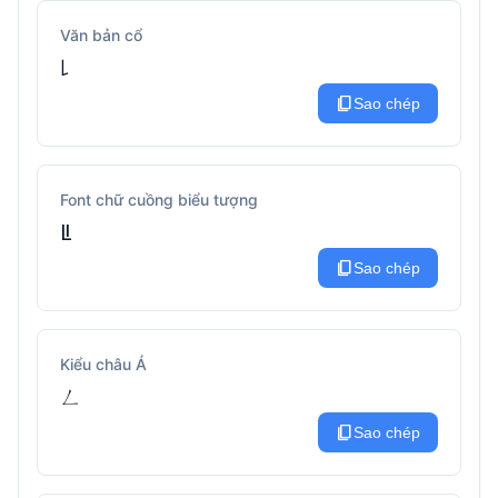
Văn bản cổ
꒒
content_copy
Sao chép
Font chữ cuồng biểu tượng
ꚳ
content_copy
Sao chép
Kiểu châu Á
ㄥ
content_copy
Sao chép