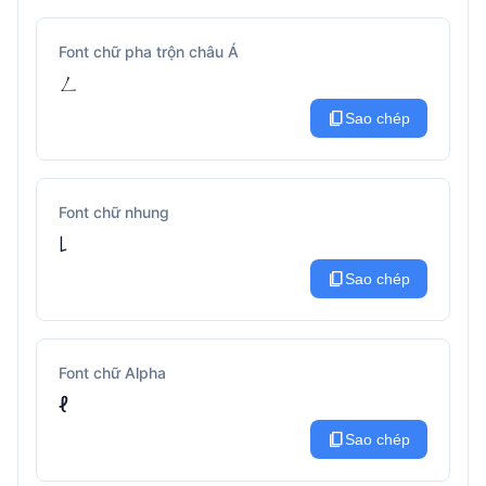
Font chữ pha trộn châu Á
ㄥ
content_copy
Sao chép
Font chữ nhung
꒒
content_copy
Sao chép
Font chữ Alpha
ℓ
content_copy
Sao chép