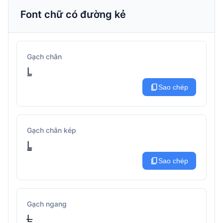
Font chữ có đường kẻ
Gạch chân
L̲
content_copy
Sao chép
Gạch chân kép
L̳
content_copy
Sao chép
Gạch ngang
L̶