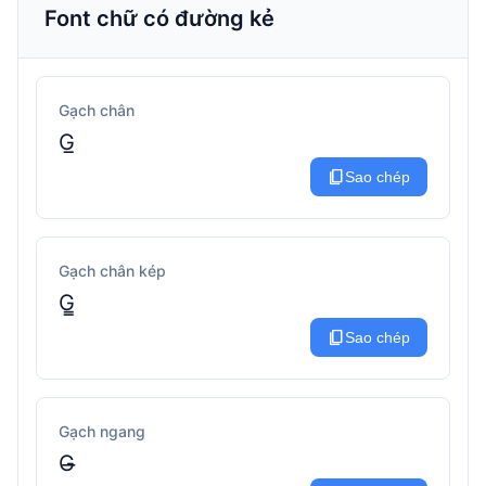
Font chữ có đường kẻ
Gạch chân
G̲
content_copy
Sao chép
Gạch chân kép
G̳
content_copy
Sao chép
Gạch ngang
G̶