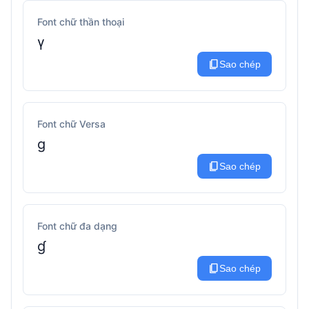
Font chữ thần thoại
γ
content_copy
Sao chép
Font chữ Versa
g
content_copy
Sao chép
Font chữ đa dạng
ɠ
content_copy
Sao chép