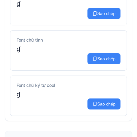
ɠ
content_copy
Sao chép
Font chữ tĩnh
ɠ
content_copy
Sao chép
Font chữ ký tự cool
ɠ
content_copy
Sao chép