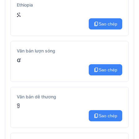
Ethiopia
ኗ
content_copy
Sao chép
Văn bản lượn sóng
ʛ
content_copy
Sao chép
Văn bản dễ thương
ꍌ
content_copy
Sao chép