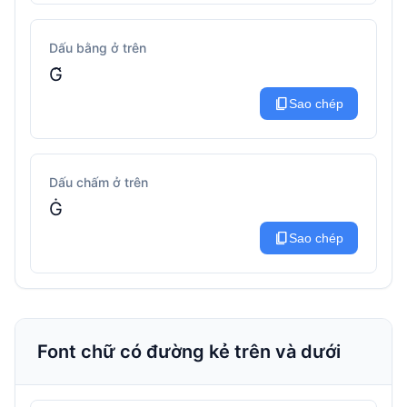
Dấu bằng ở trên
G͂
content_copy
Sao chép
Dấu chấm ở trên
Ġ
content_copy
Sao chép
Font chữ có đường kẻ trên và dưới