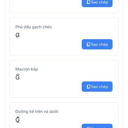
content_copy
Sao chép
Phủ dấu gạch chéo
G̸
content_copy
Sao chép
Macron kép
G͞
content_copy
Sao chép
Đường kẻ trên và dưới
G̲̅