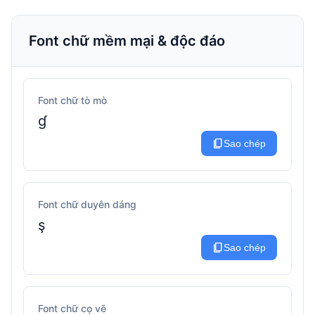
Font chữ mềm mại & độc đáo
Font chữ tò mò
ɠ
content_copy
Sao chép
Font chữ duyên dáng
ş
content_copy
Sao chép
Font chữ cọ vẽ