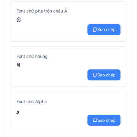
Font chữ pha trộn châu Á
Ꮆ
content_copy
Sao chép
Font chữ nhung
ꁅ
content_copy
Sao chép
Font chữ Alpha
ﻭ
content_copy
Sao chép