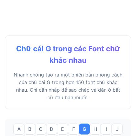
Chữ cái G trong các Font chữ
khác nhau
Nhanh chóng tạo ra một phiên bản phong cách
của chữ cái G trong hơn 150 font chữ khác
nhau. Chỉ cần nhấp để sao chép và dán ở bất
cứ đâu bạn muốn!
A
B
C
D
E
F
G
H
I
J