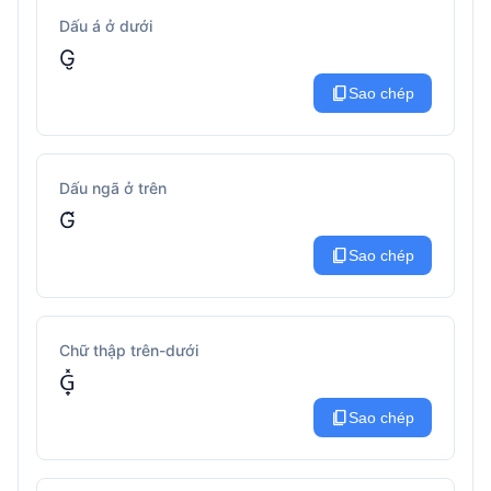
Dấu á ở dưới
G̮
content_copy
Sao chép
Dấu ngã ở trên
G̃
content_copy
Sao chép
Chữ thập trên-dưới
G̟̽
content_copy
Sao chép