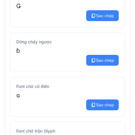
Ǥ
content_copy
Sao chép
Dòng chảy ngược
ɓ
content_copy
Sao chép
Font chữ cổ điển
ɢ
content_copy
Sao chép
Font chữ trộn Glyph