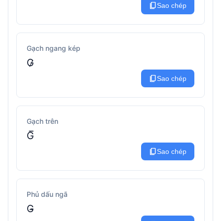
content_copy
Sao chép
Gạch ngang kép
G̷
content_copy
Sao chép
Gạch trên
G̅
content_copy
Sao chép
Phủ dấu ngã
G̴