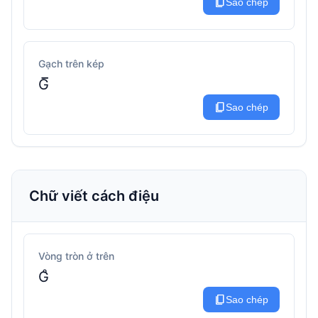
content_copy
Sao chép
Gạch trên kép
G̅̅
content_copy
Sao chép
Chữ viết cách điệu
Vòng tròn ở trên
G̊
content_copy
Sao chép