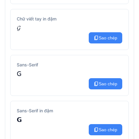
Chữ viết tay in đậm
𝓖
content_copy
Sao chép
Sans-Serif
𝖦
content_copy
Sao chép
Sans-Serif in đậm
𝗚
content_copy
Sao chép