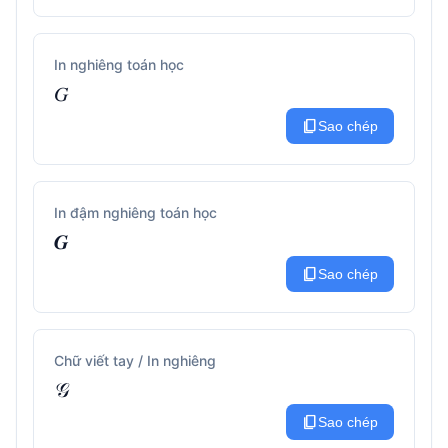
In nghiêng toán học
𝐺
content_copy
Sao chép
In đậm nghiêng toán học
𝑮
content_copy
Sao chép
Chữ viết tay / In nghiêng
𝒢
content_copy
Sao chép