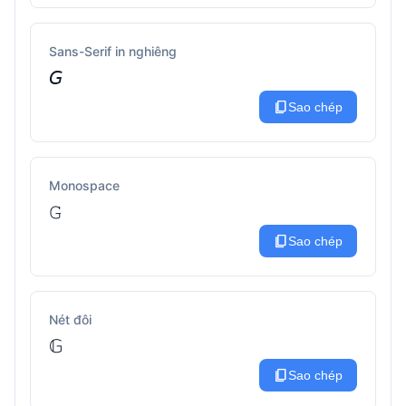
Sans-Serif in nghiêng
𝘎
content_copy
Sao chép
Monospace
𝙶
content_copy
Sao chép
Nét đôi
𝔾
content_copy
Sao chép