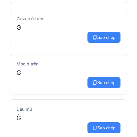
Ziczac ở trên
G͛
content_copy
Sao chép
Móc ở trên
G̉
content_copy
Sao chép
Dấu mũ
Ĝ
content_copy
Sao chép