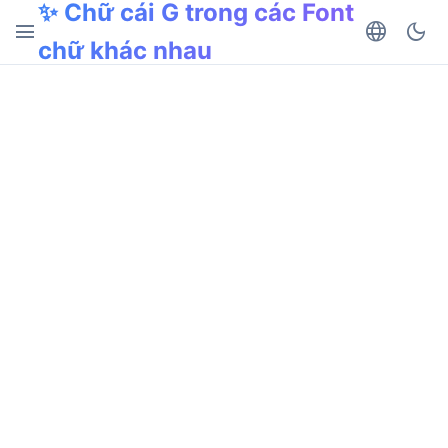
✨ Chữ cái G trong các Font
menu
language
dark_mode
chữ khác nhau