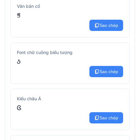
Văn bản cổ
ꁅ
content_copy
Sao chép
Font chữ cuồng biểu tượng
ꚽ
content_copy
Sao chép
Kiểu châu Á
Ꮆ
content_copy
Sao chép