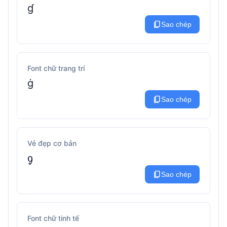
ɠ
content_copy
Sao chép
Font chữ trang trí
ġ
content_copy
Sao chép
Vẻ đẹp cơ bản
ᧁ
content_copy
Sao chép
Font chữ tinh tế