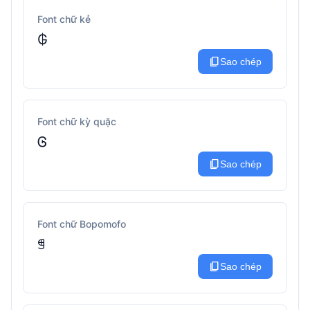
Font chữ kẻ
₲
content_copy
Sao chép
Font chữ kỳ quặc
Ꮆ
content_copy
Sao chép
Font chữ Bopomofo
ꁅ
content_copy
Sao chép