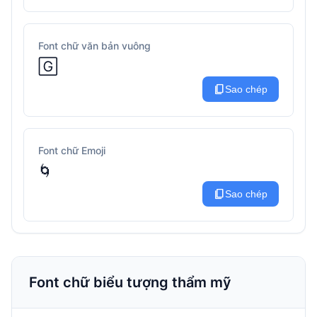
Font chữ văn bản vuông
🄶
content_copy
Sao chép
Font chữ Emoji
🌀
content_copy
Sao chép
Font chữ biểu tượng thẩm mỹ