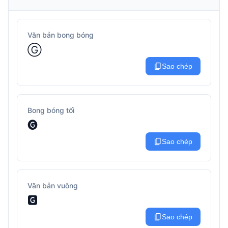
Văn bản bong bóng
Ⓖ
content_copy
Sao chép
Bong bóng tối
🅖
content_copy
Sao chép
Văn bản vuông
🅶
content_copy
Sao chép