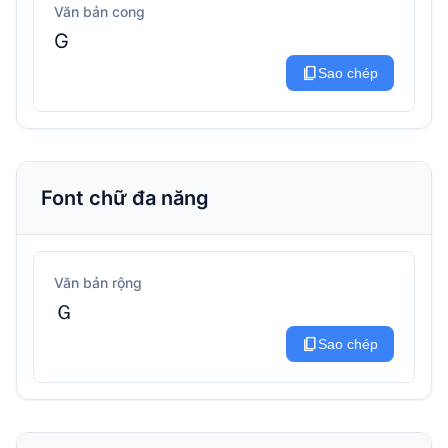
Văn bản cong
G
content_copy
Sao chép
Font chữ đa năng
Văn bản rộng
Ｇ
content_copy
Sao chép