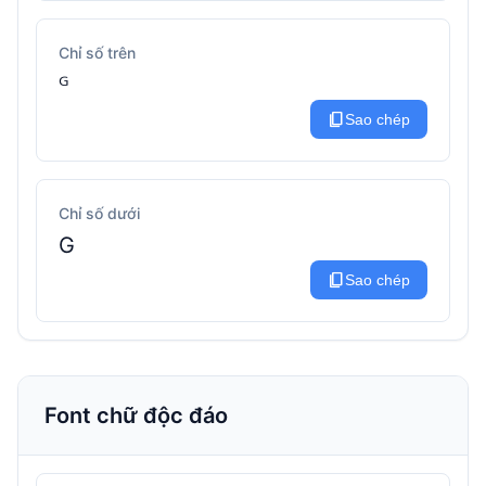
Chỉ số trên
ᴳ
content_copy
Sao chép
Chỉ số dưới
G
content_copy
Sao chép
Font chữ độc đáo