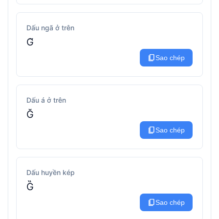
Dấu ngã ở trên
G̃
content_copy
Sao chép
Dấu á ở trên
Ğ
content_copy
Sao chép
Dấu huyền kép
G̏
content_copy
Sao chép