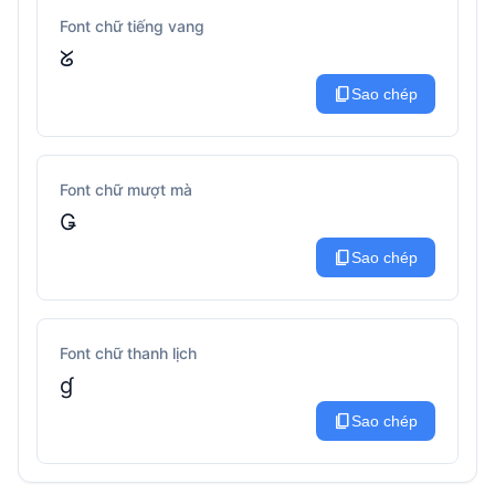
Font chữ tiếng vang
ᘜ
content_copy
Sao chép
Font chữ mượt mà
Ǥ
content_copy
Sao chép
Font chữ thanh lịch
ɠ
content_copy
Sao chép