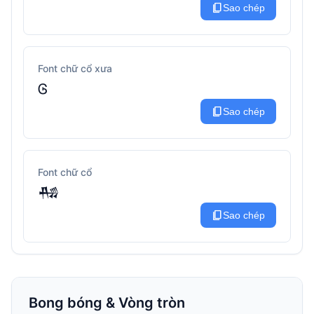
content_copy
Sao chép
Font chữ cổ xưa
Ꮆ
content_copy
Sao chép
Font chữ cổ
𒄀
content_copy
Sao chép
Bong bóng & Vòng tròn