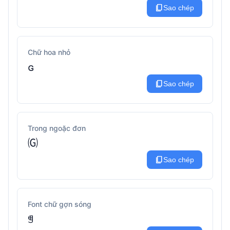
content_copy
Sao chép
Chữ hoa nhỏ
ɢ
content_copy
Sao chép
Trong ngoặc đơn
🄖
content_copy
Sao chép
Font chữ gợn sóng
ꁅ