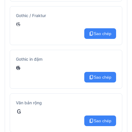
Gothic / Fraktur
𝔊
content_copy
Sao chép
Gothic in đậm
𝕲
content_copy
Sao chép
Văn bản rộng
Ｇ
content_copy
Sao chép