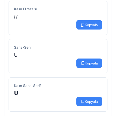
Kalın El Yazısı
𝓤
content_copy
Kopyala
Sans-Serif
𝖴
content_copy
Kopyala
Kalın Sans-Serif
𝗨
content_copy
Kopyala