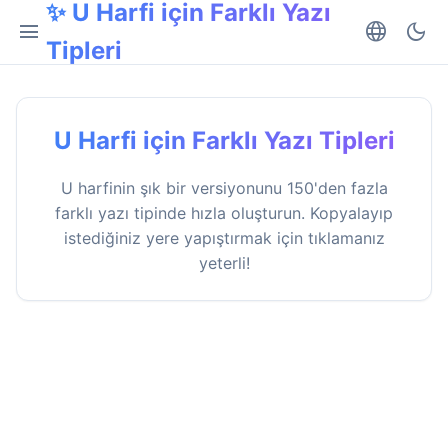
✨ U Harfi için Farklı Yazı
menu
language
dark_mode
Tipleri
U Harfi için Farklı Yazı Tipleri
U harfinin şık bir versiyonunu 150'den fazla
farklı yazı tipinde hızla oluşturun. Kopyalayıp
istediğiniz yere yapıştırmak için tıklamanız
yeterli!