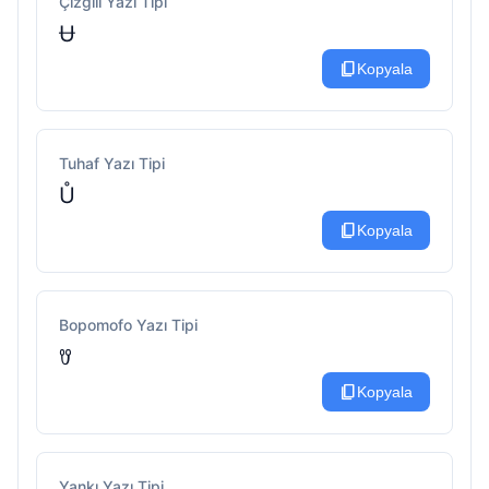
Çizgili Yazı Tipi
Ʉ
content_copy
Kopyala
Tuhaf Yazı Tipi
Ů
content_copy
Kopyala
Bopomofo Yazı Tipi
ꀎ
content_copy
Kopyala
Yankı Yazı Tipi