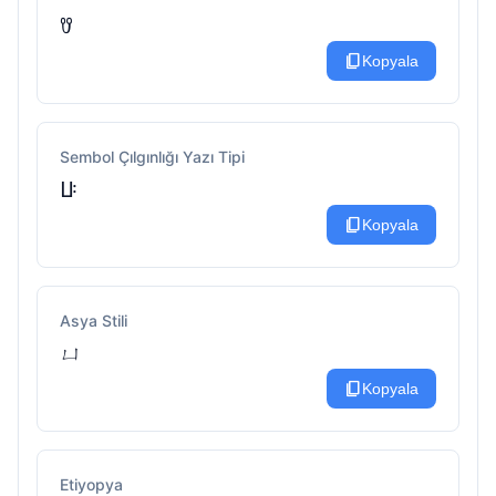
ꀎ
content_copy
Kopyala
Sembol Çılgınlığı Yazı Tipi
ꚶ
content_copy
Kopyala
Asya Stili
ㄩ
content_copy
Kopyala
Etiyopya