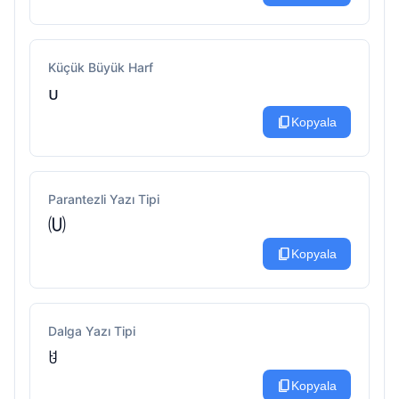
Küçük Büyük Harf
ᴜ
content_copy
Kopyala
Parantezli Yazı Tipi
🄤
content_copy
Kopyala
Dalga Yazı Tipi
ꐇ
content_copy
Kopyala