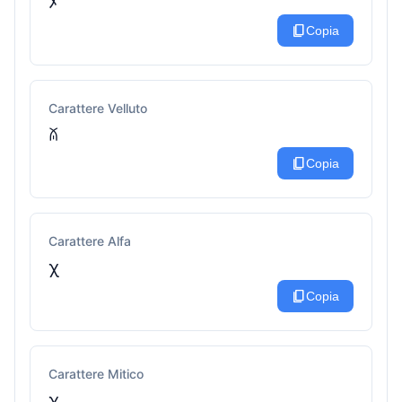
ﾒ
content_copy
Copia
Carattere Velluto
ꊼ
content_copy
Copia
Carattere Alfa
χ
content_copy
Copia
Carattere Mitico
χ