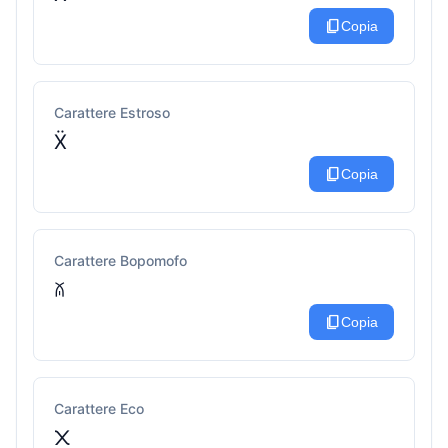
content_copy
Copia
Carattere Estroso
Ẍ
content_copy
Copia
Carattere Bopomofo
ꊼ
content_copy
Copia
Carattere Eco
᙭