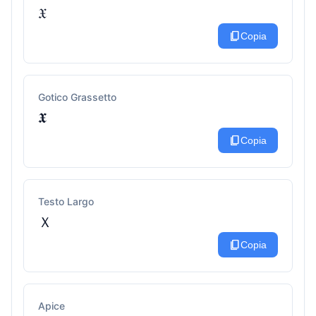
𝔛
content_copy
Copia
Gotico Grassetto
𝖃
content_copy
Copia
Testo Largo
Ｘ
content_copy
Copia
Apice