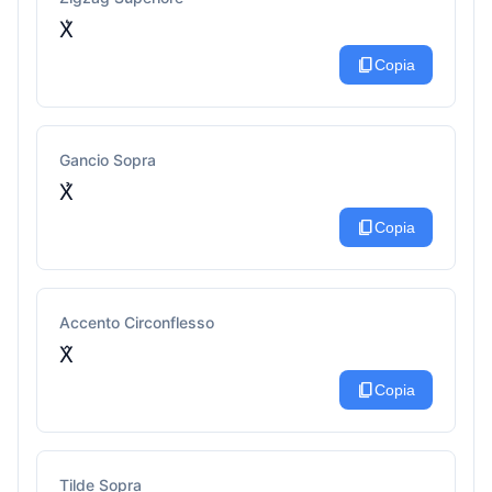
X͛
content_copy
Copia
Gancio Sopra
X̉
content_copy
Copia
Accento Circonflesso
X̂
content_copy
Copia
Tilde Sopra