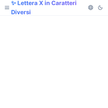
✨ Lettera X in Caratteri
menu
language
dark_mode
Diversi