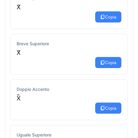
X̃
content_copy
Copia
Breve Superiore
X̆
content_copy
Copia
Doppio Accento
X̏
content_copy
Copia
Uguale Superiore