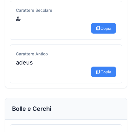
Carattere Secolare
Ꮂ
content_copy
Copia
Carattere Antico
adeus
content_copy
Copia
Bolle e Cerchi