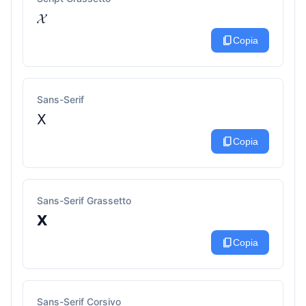
𝓧
content_copy
Copia
Sans-Serif
𝖷
content_copy
Copia
Sans-Serif Grassetto
𝗫
content_copy
Copia
Sans-Serif Corsivo