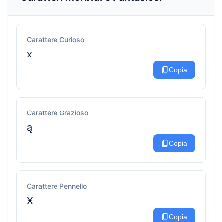
Carattere Curioso
x
content_copy
Copia
Carattere Grazioso
ą
content_copy
Copia
Carattere Pennello
Ӿ
content_copy
Copia