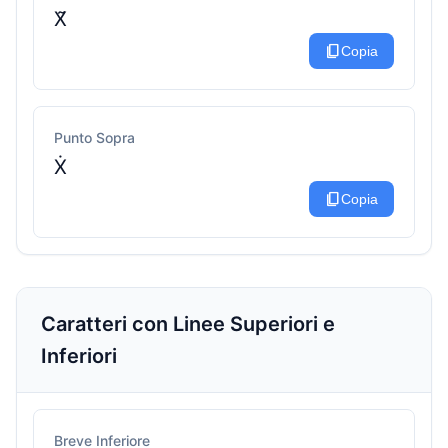
X͂
content_copy
Copia
Punto Sopra
Ẋ
content_copy
Copia
Caratteri con Linee Superiori e
Inferiori
Breve Inferiore