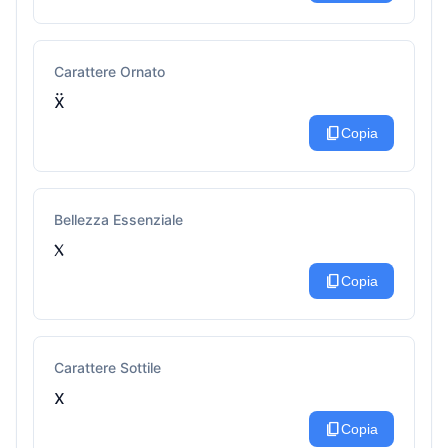
Carattere Ornato
ẍ
content_copy
Copia
Bellezza Essenziale
᥊
content_copy
Copia
Carattere Sottile
x
content_copy
Copia