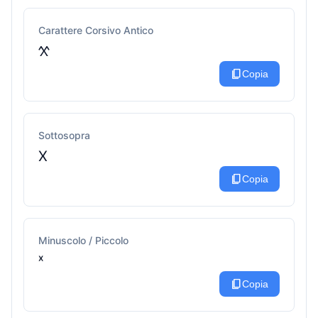
Carattere Corsivo Antico
𐋄
content_copy
Copia
Sottosopra
X
content_copy
Copia
Minuscolo / Piccolo
ˣ
content_copy
Copia