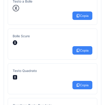
Testo a Bolle
Ⓧ
content_copy
Copia
Bolle Scure
🅧
content_copy
Copia
Testo Quadrato
🆇
content_copy
Copia