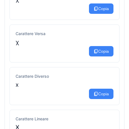
content_copy
Copia
Carattere Versa
χ
content_copy
Copia
Carattere Diverso
x
content_copy
Copia
Carattere Lineare
Ӿ