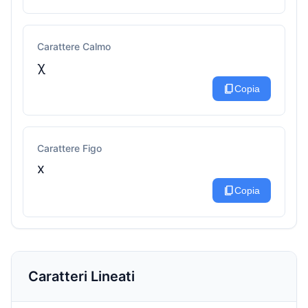
Carattere Calmo
χ
content_copy
Copia
Carattere Figo
x
content_copy
Copia
Caratteri Lineati