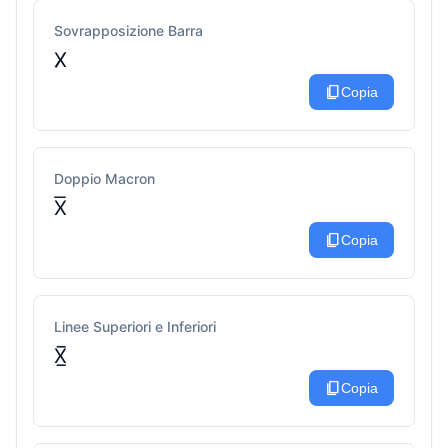
Sovrapposizione Barra
X̸
content_copy
Copia
Doppio Macron
X͞
content_copy
Copia
Linee Superiori e Inferiori
X̲̅
content_copy
Copia