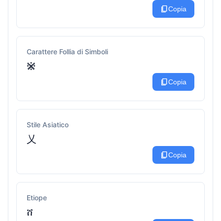
content_copy
Copia
Carattere Follia di Simboli
𖤗
content_copy
Copia
Stile Asiatico
乂
content_copy
Copia
Etiope
ሸ