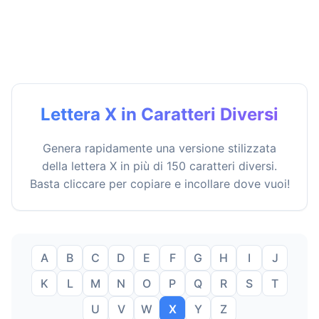
Lettera X in Caratteri Diversi
Genera rapidamente una versione stilizzata
della lettera X in più di 150 caratteri diversi.
Basta cliccare per copiare e incollare dove vuoi!
A
B
C
D
E
F
G
H
I
J
K
L
M
N
O
P
Q
R
S
T
U
V
W
X
Y
Z