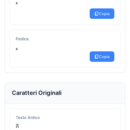
ˣ
content_copy
Copia
Pedice
ₓ
content_copy
Copia
Caratteri Originali
Testo Antico
ꊼ