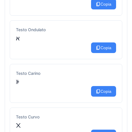
content_copy
Copia
Testo Ondulato
א
content_copy
Copia
Testo Carino
ꉼ
content_copy
Copia
Testo Curvo
᙭