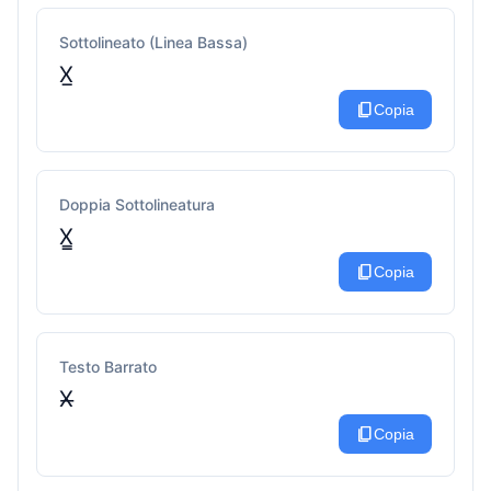
Sottolineato (Linea Bassa)
X̲
content_copy
Copia
Doppia Sottolineatura
X̳
content_copy
Copia
Testo Barrato
X̶
content_copy
Copia