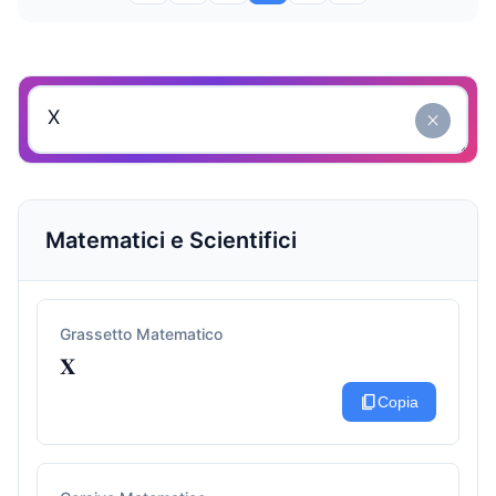
close
Matematici e Scientifici
Grassetto Matematico
𝐗
content_copy
Copia