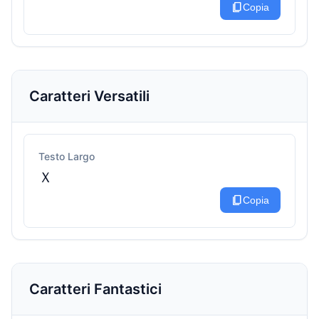
content_copy
Copia
Caratteri Versatili
Testo Largo
Ｘ
content_copy
Copia
Caratteri Fantastici