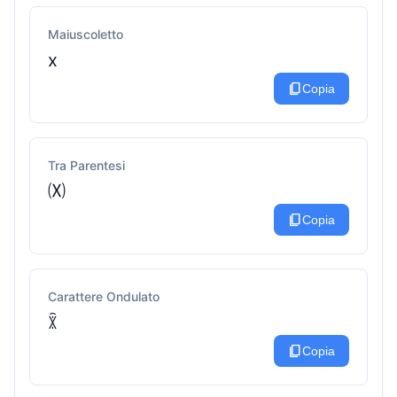
Maiuscoletto
x
content_copy
Copia
Tra Parentesi
🄧
content_copy
Copia
Carattere Ondulato
ꇒ
content_copy
Copia