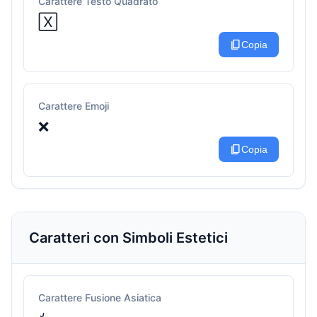
Carattere Testo Quadrato
🅇
content_copy
Copia
Carattere Emoji
❌
content_copy
Copia
Caratteri con Simboli Estetici
Carattere Fusione Asiatica