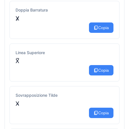
Doppia Barratura
X̷
content_copy
Copia
Linea Superiore
X̅
content_copy
Copia
Sovrapposizione Tilde
X̴
content_copy
Copia