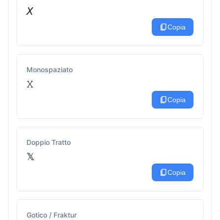
𝘟
content_copy
Copia
Monospaziato
𝚇
content_copy
Copia
Doppio Tratto
𝕏
content_copy
Copia
Gotico / Fraktur