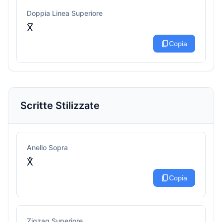
Doppia Linea Superiore
X̅̅
content_copy
Copia
Scritte Stilizzate
Anello Sopra
X̊
content_copy
Copia
Zigzag Superiore