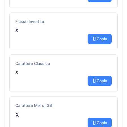
Flusso Invertito
x
content_copy
Copia
Carattere Classico
x
content_copy
Copia
Carattere Mix di Glifi
χ
content_copy
Copia