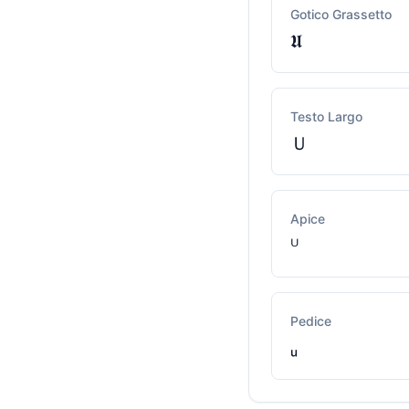
Gotico Grassetto
𝖀
Testo Largo
Ｕ
Apice
ᵁ
Pedice
ᵤ