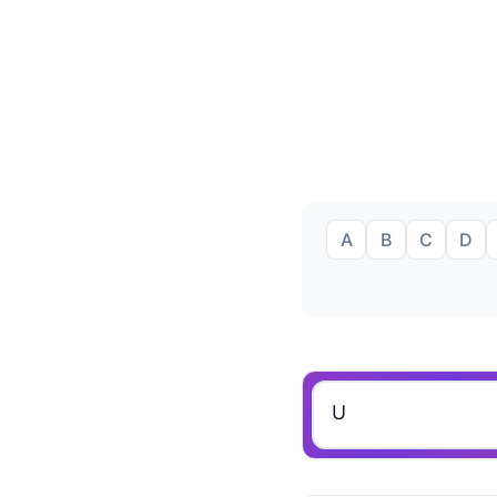
A
B
C
D