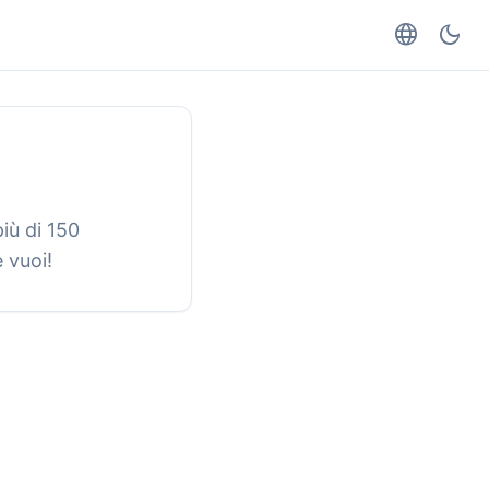
language
dark_mode
iù di 150
 vuoi!