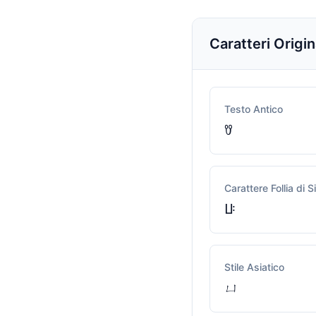
Caratteri Origin
Testo Antico
ꀎ
Carattere Follia di S
ꚶ
Stile Asiatico
ㄩ