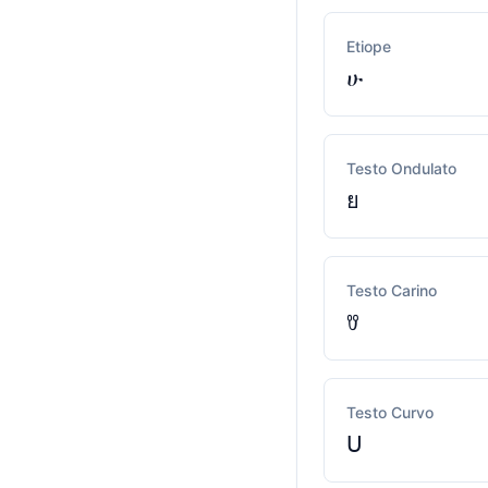
Etiope
ሁ
Testo Ondulato
ย
Testo Carino
ꀎ
Testo Curvo
ᑌ