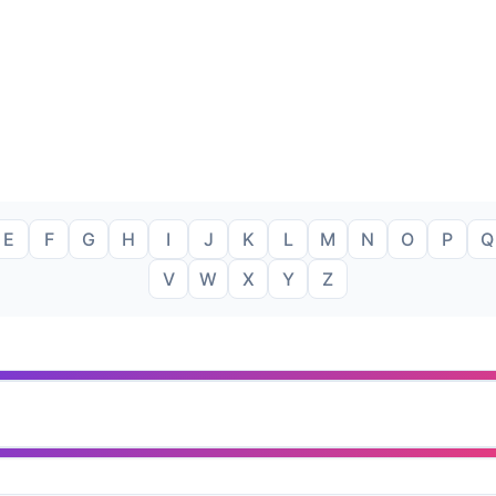
E
F
G
H
I
J
K
L
M
N
O
P
Q
V
W
X
Y
Z