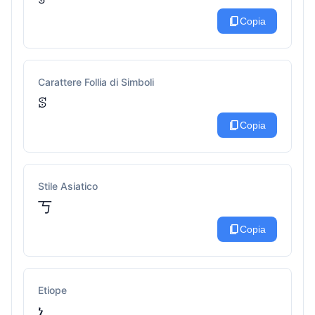
content_copy
Copia
Carattere Follia di Simboli
ꕷ
content_copy
Copia
Stile Asiatico
丂
content_copy
Copia
Etiope
ነ