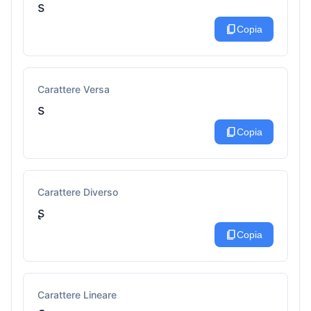
ѕ
content_copy
Copia
Carattere Versa
ѕ
content_copy
Copia
Carattere Diverso
ʂ
content_copy
Copia
Carattere Lineare