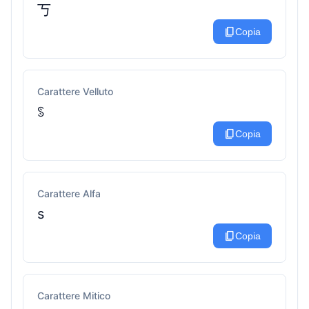
丂
content_copy
Copia
Carattere Velluto
ꌗ
content_copy
Copia
Carattere Alfa
ѕ
content_copy
Copia
Carattere Mitico