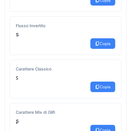
content_copy
Copia
Flusso Invertito
s
content_copy
Copia
Carattere Classico
ꜱ
content_copy
Copia
Carattere Mix di Glifi
ʂ
content_copy
Copia