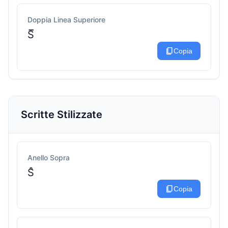
Doppia Linea Superiore
S̅̅
content_copy
Copia
Scritte Stilizzate
Anello Sopra
S̊
content_copy
Copia