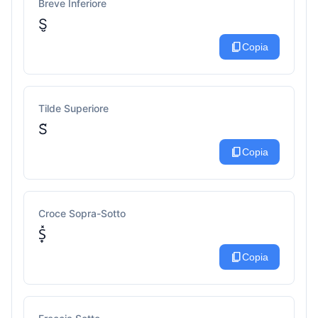
Breve Inferiore
S̮
content_copy
Copia
Tilde Superiore
S̃
content_copy
Copia
Croce Sopra-Sotto
S̟̽
content_copy
Copia