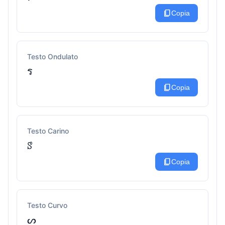
content_copy
Copia
Testo Ondulato
ร
content_copy
Copia
Testo Carino
ꑄ
content_copy
Copia
Testo Curvo
ᔕ