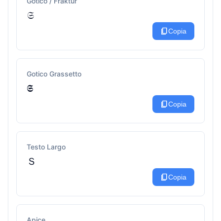
Gotico / Fraktur
𝔖
content_copy
Copia
Gotico Grassetto
𝕾
content_copy
Copia
Testo Largo
Ｓ
content_copy
Copia
Apice