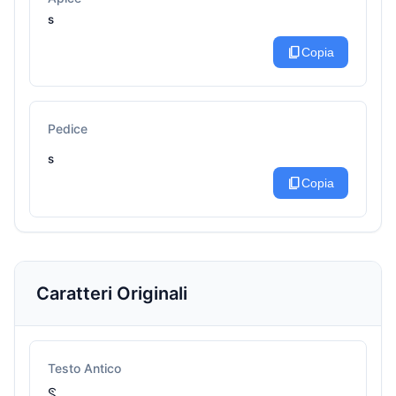
ˢ
content_copy
Copia
Pedice
ₛ
content_copy
Copia
Caratteri Originali
Testo Antico
ꌗ