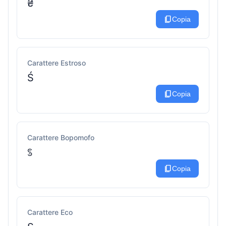
₴
content_copy
Copia
Carattere Estroso
Ś
content_copy
Copia
Carattere Bopomofo
ꌗ
content_copy
Copia
Carattere Eco