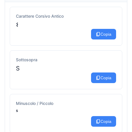
Carattere Corsivo Antico
𐌔
content_copy
Copia
Sottosopra
S
content_copy
Copia
Minuscolo / Piccolo
ˢ
content_copy
Copia