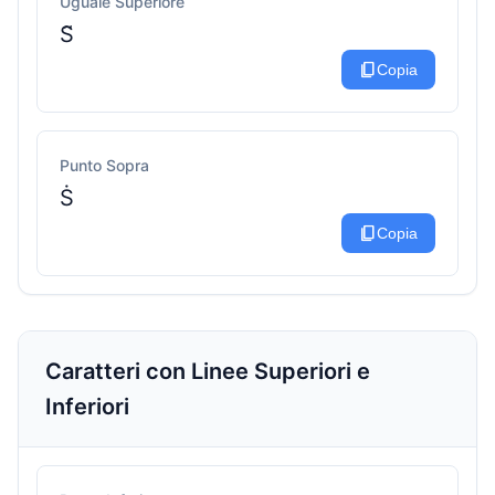
Uguale Superiore
S͂
content_copy
Copia
Punto Sopra
Ṡ
content_copy
Copia
Caratteri con Linee Superiori e
Inferiori