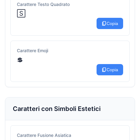
Carattere Testo Quadrato
🅂
content_copy
Copia
Carattere Emoji
💲
content_copy
Copia
Caratteri con Simboli Estetici
Carattere Fusione Asiatica