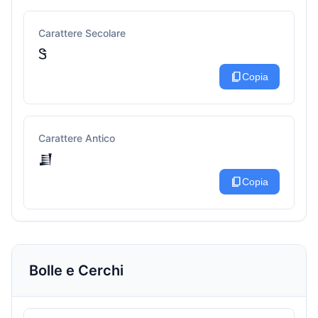
Carattere Secolare
Ꮥ
content_copy
Copia
Carattere Antico
𒋗
content_copy
Copia
Bolle e Cerchi