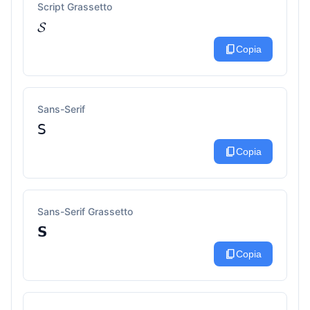
Script Grassetto
𝓢
content_copy
Copia
Sans-Serif
𝖲
content_copy
Copia
Sans-Serif Grassetto
𝗦
content_copy
Copia