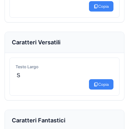
content_copy
Copia
Caratteri Versatili
Testo Largo
Ｓ
content_copy
Copia
Caratteri Fantastici