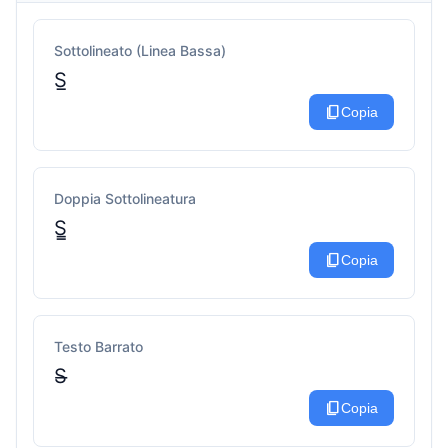
Sottolineato (Linea Bassa)
S̲
content_copy
Copia
Doppia Sottolineatura
S̳
content_copy
Copia
Testo Barrato
S̶
content_copy
Copia