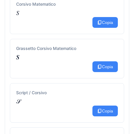
Corsivo Matematico
𝑆
content_copy
Copia
Grassetto Corsivo Matematico
𝑺
content_copy
Copia
Script / Corsivo
𝒮
content_copy
Copia