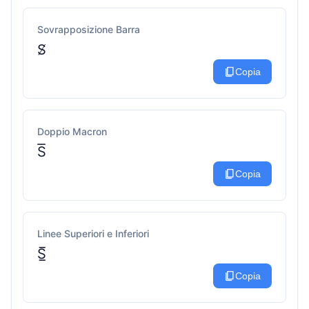
Sovrapposizione Barra
S̸
content_copy
Copia
Doppio Macron
S͞
content_copy
Copia
Linee Superiori e Inferiori
S̲̅
content_copy
Copia