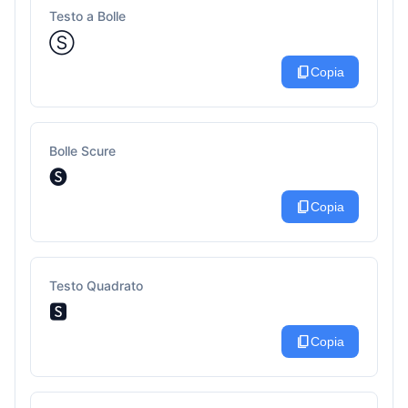
Testo a Bolle
Ⓢ
content_copy
Copia
Bolle Scure
🅢
content_copy
Copia
Testo Quadrato
🆂
content_copy
Copia