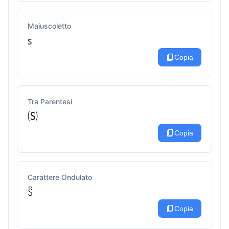
Maiuscoletto
ꜱ
content_copy
Copia
Tra Parentesi
🄢
content_copy
Copia
Carattere Ondulato
ꇘ
content_copy
Copia