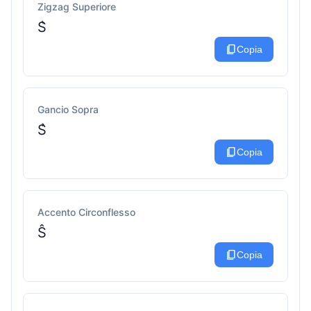
Zigzag Superiore
S͛
content_copy
Copia
Gancio Sopra
S̉
content_copy
Copia
Accento Circonflesso
Ŝ
content_copy
Copia