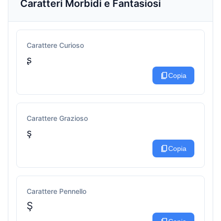
Caratteri Morbidi e Fantasiosi
Carattere Curioso
ʂ
content_copy
Copia
Carattere Grazioso
ş
content_copy
Copia
Carattere Pennello
Ş