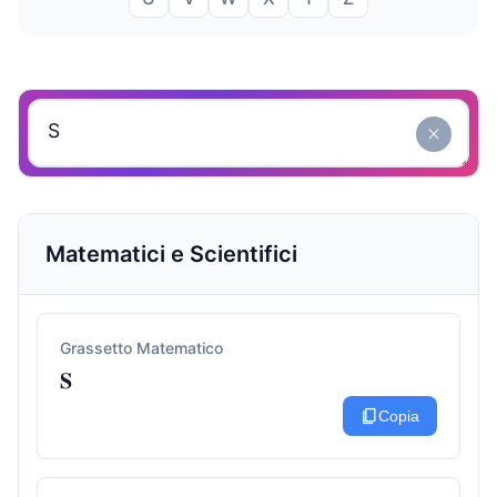
close
Matematici e Scientifici
Grassetto Matematico
𝐒
content_copy
Copia