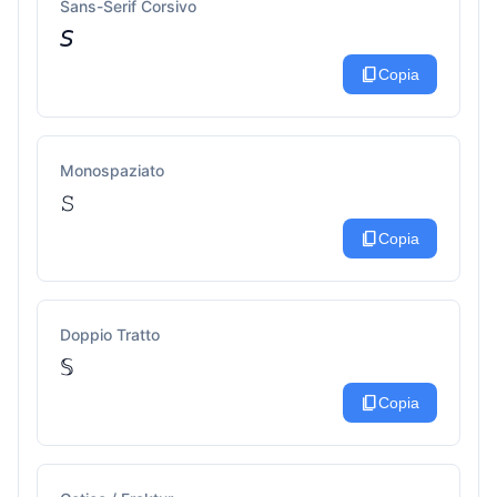
Sans-Serif Corsivo
𝘚
content_copy
Copia
Monospaziato
𝚂
content_copy
Copia
Doppio Tratto
𝕊
content_copy
Copia