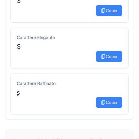
S
content_copy
Copia
Carattere Elegante
Ş
content_copy
Copia
Carattere Raffinato
ʂ
content_copy
Copia