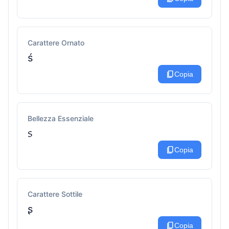
Carattere Ornato
ś
content_copy
Copia
Bellezza Essenziale
᥉
content_copy
Copia
Carattere Sottile
ʂ
content_copy
Copia