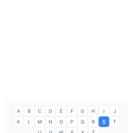
A
B
C
D
E
F
G
H
I
J
K
L
M
N
O
P
Q
R
S
T
U
V
W
X
Y
Z