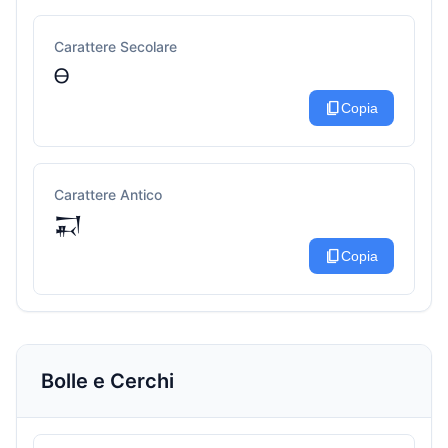
Carattere Secolare
Ꮎ
content_copy
Copia
Carattere Antico
𒍑
content_copy
Copia
Bolle e Cerchi