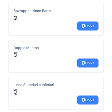
Sovrapposizione Barra
O̸
content_copy
Copia
Doppio Macron
O͞
content_copy
Copia
Linee Superiori e Inferiori
O̲̅
content_copy
Copia