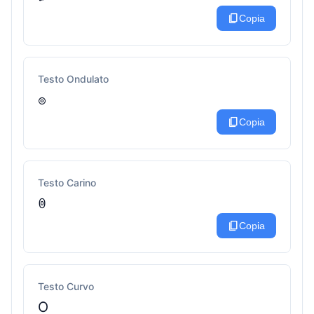
content_copy
Copia
Testo Ondulato
๏
content_copy
Copia
Testo Carino
ꉻ
content_copy
Copia
Testo Curvo
O