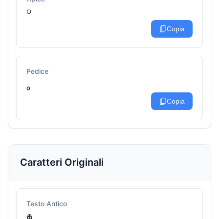
ᴼ
content_copy
Copia
Pedice
ₒ
content_copy
Copia
Caratteri Originali
Testo Antico
ꂦ