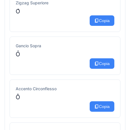
Zigzag Superiore
O͛
content_copy
Copia
Gancio Sopra
Ỏ
content_copy
Copia
Accento Circonflesso
Ô
content_copy
Copia