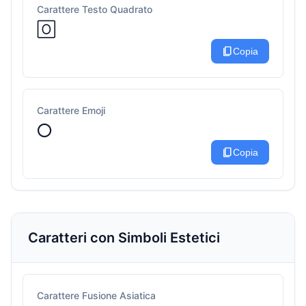
Carattere Testo Quadrato
🄾
content_copy
Copia
Carattere Emoji
⭕
content_copy
Copia
Caratteri con Simboli Estetici
Carattere Fusione Asiatica