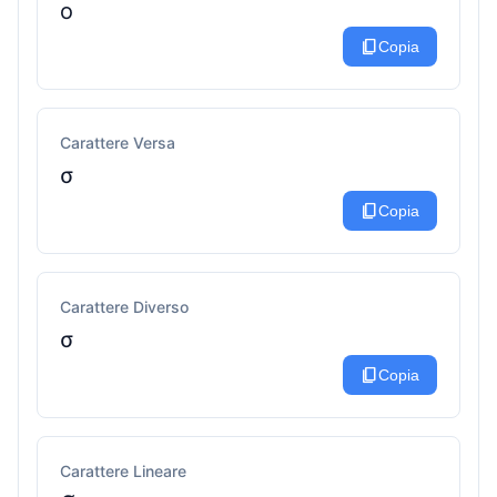
ο
content_copy
Copia
Carattere Versa
σ
content_copy
Copia
Carattere Diverso
σ
content_copy
Copia
Carattere Lineare