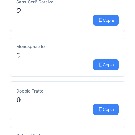
Sans-Serif Corsivo
𝘖
content_copy
Copia
Monospaziato
𝙾
content_copy
Copia
Doppio Tratto
𝕆
content_copy
Copia