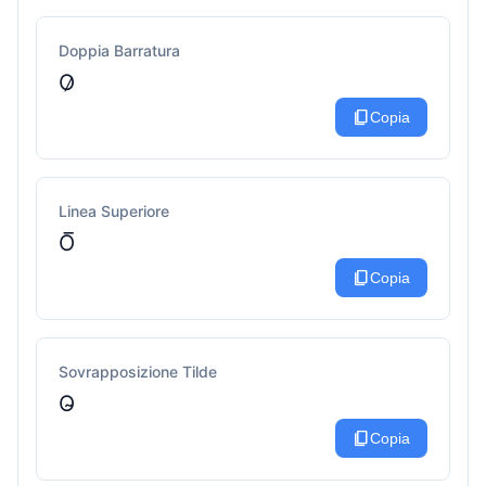
Doppia Barratura
O̷
content_copy
Copia
Linea Superiore
O̅
content_copy
Copia
Sovrapposizione Tilde
O̴
content_copy
Copia