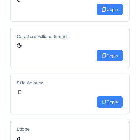
content_copy
Copia
Carattere Follia di Simboli
𖣠
content_copy
Copia
Stile Asiatico
ㄖ
content_copy
Copia
Etiope
ዐ