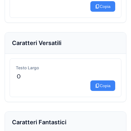
content_copy
Copia
Caratteri Versatili
Testo Largo
Ｏ
content_copy
Copia
Caratteri Fantastici