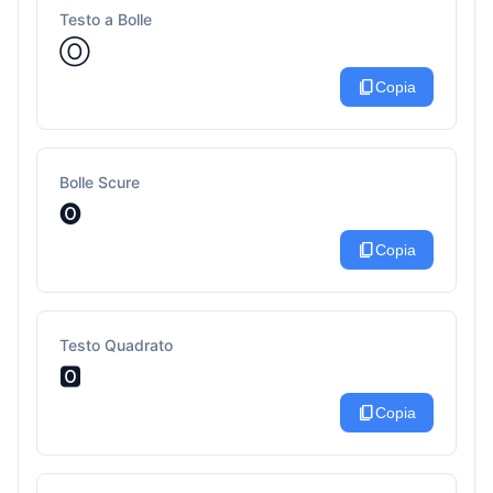
Testo a Bolle
Ⓞ
content_copy
Copia
Bolle Scure
🅞
content_copy
Copia
Testo Quadrato
🅾
content_copy
Copia