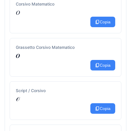
Corsivo Matematico
𝑂
content_copy
Copia
Grassetto Corsivo Matematico
𝑶
content_copy
Copia
Script / Corsivo
𝒪
content_copy
Copia