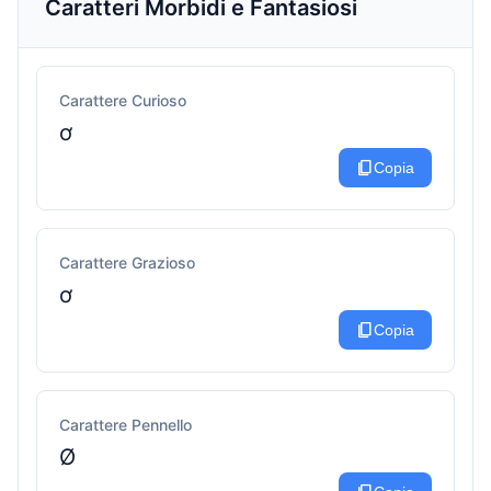
Caratteri Morbidi e Fantasiosi
Carattere Curioso
ơ
content_copy
Copia
Carattere Grazioso
ơ
content_copy
Copia
Carattere Pennello
Ø