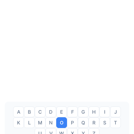
A
B
C
D
E
F
G
H
I
J
K
L
M
N
O
P
Q
R
S
T
U
V
W
X
Y
Z