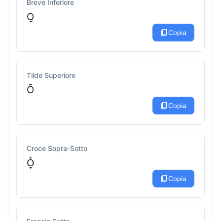
Breve Inferiore
O̮
content_copy
Copia
Tilde Superiore
Õ
content_copy
Copia
Croce Sopra-Sotto
O̟̽
content_copy
Copia