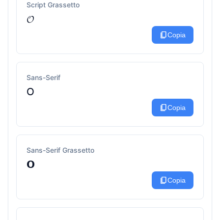
Script Grassetto
𝓞
content_copy
Copia
Sans-Serif
𝖮
content_copy
Copia
Sans-Serif Grassetto
𝗢
content_copy
Copia