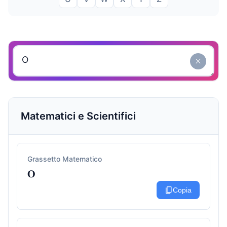
close
Matematici e Scientifici
Grassetto Matematico
𝐎
content_copy
Copia