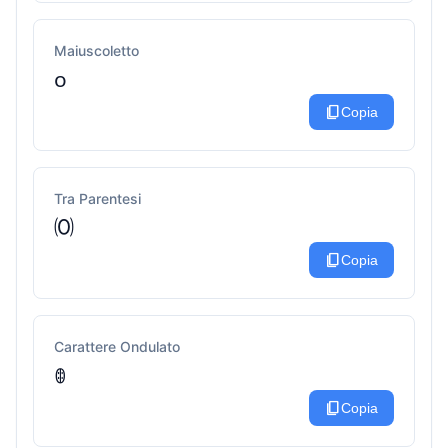
Maiuscoletto
ᴏ
content_copy
Copia
Tra Parentesi
🄞
content_copy
Copia
Carattere Ondulato
ꂦ
content_copy
Copia