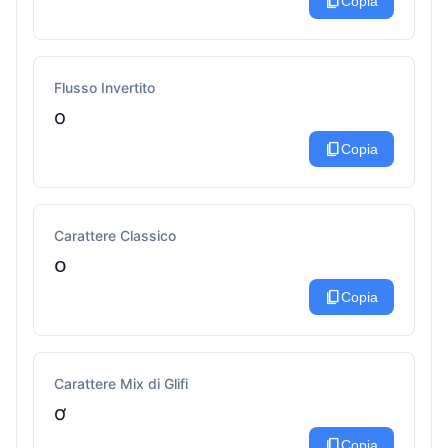
content_copy
Copia
Flusso Invertito
o
content_copy
Copia
Carattere Classico
ᴏ
content_copy
Copia
Carattere Mix di Glifi
ơ
content_copy
Copia