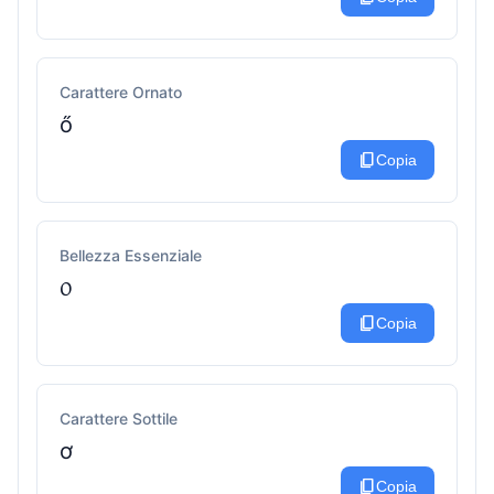
Carattere Ornato
ő
content_copy
Copia
Bellezza Essenziale
᥆
content_copy
Copia
Carattere Sottile
ơ
content_copy
Copia