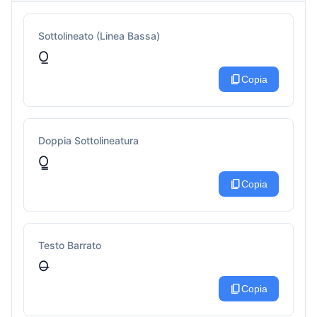
Sottolineato (Linea Bassa)
O̲
content_copy
Copia
Doppia Sottolineatura
O̳
content_copy
Copia
Testo Barrato
O̶
content_copy
Copia