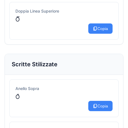
Doppia Linea Superiore
O̅̅
content_copy
Copia
Scritte Stilizzate
Anello Sopra
O̊
content_copy
Copia