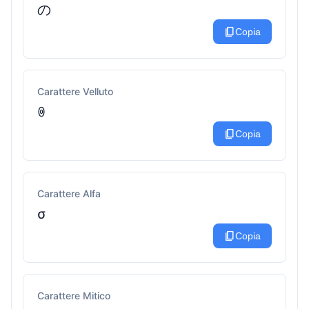
の
content_copy
Copia
Carattere Velluto
ꉻ
content_copy
Copia
Carattere Alfa
σ
content_copy
Copia
Carattere Mitico