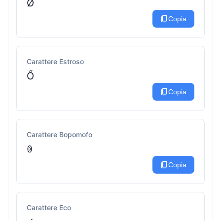
Ø
content_copy
Copia
Carattere Estroso
Ő
content_copy
Copia
Carattere Bopomofo
ꉻ
content_copy
Copia
Carattere Eco