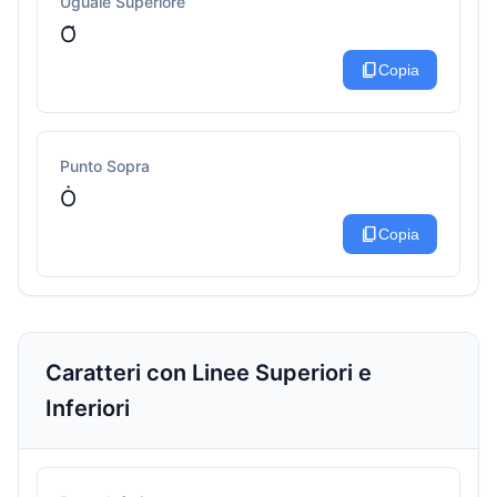
Uguale Superiore
O͂
content_copy
Copia
Punto Sopra
Ȯ
content_copy
Copia
Caratteri con Linee Superiori e
Inferiori