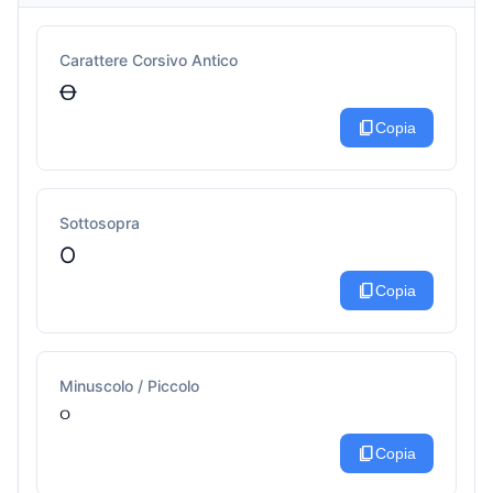
Carattere Corsivo Antico
Ꝋ
content_copy
Copia
Sottosopra
O
content_copy
Copia
Minuscolo / Piccolo
ᴼ
content_copy
Copia