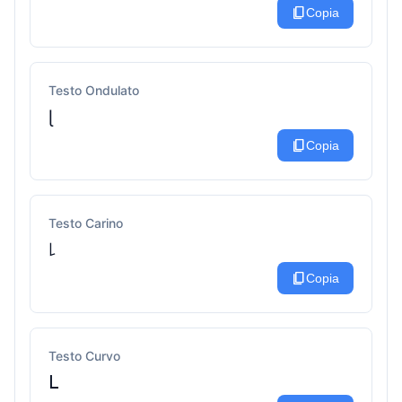
content_copy
Copia
Testo Ondulato
ɭ
content_copy
Copia
Testo Carino
꒒
content_copy
Copia
Testo Curvo
ᒪ