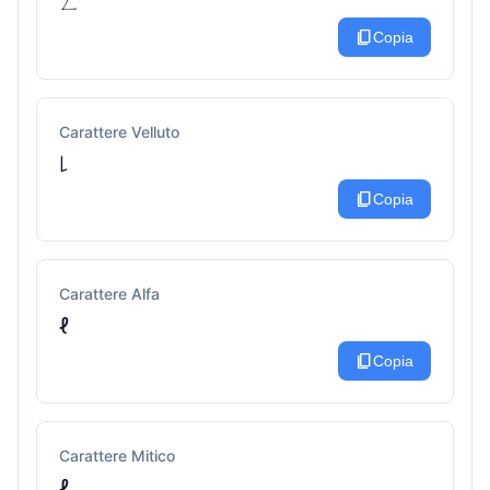
ㄥ
content_copy
Copia
Carattere Velluto
꒒
content_copy
Copia
Carattere Alfa
ℓ
content_copy
Copia
Carattere Mitico
ℓ