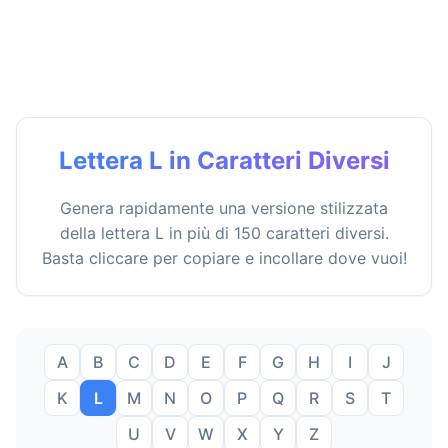
Lettera L in Caratteri Diversi
Genera rapidamente una versione stilizzata
della lettera L in più di 150 caratteri diversi.
Basta cliccare per copiare e incollare dove vuoi!
A
B
C
D
E
F
G
H
I
J
K
L
M
N
O
P
Q
R
S
T
U
V
W
X
Y
Z