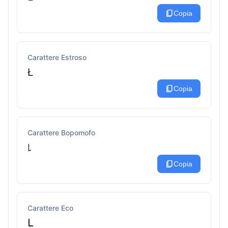
content_copy
Copia
Carattere Estroso
Ł
content_copy
Copia
Carattere Bopomofo
꒒
content_copy
Copia
Carattere Eco
ᒪ