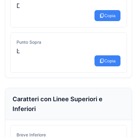
L͂
content_copy
Copia
Punto Sopra
L̇
content_copy
Copia
Caratteri con Linee Superiori e
Inferiori
Breve Inferiore