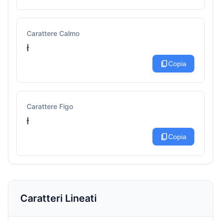
Carattere Calmo
ł
content_copy
Copia
Carattere Figo
ł
content_copy
Copia
Caratteri Lineati