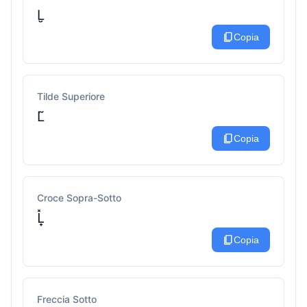
L̮
content_copy
Copia
Tilde Superiore
L̃
content_copy
Copia
Croce Sopra-Sotto
L̟̽
content_copy
Copia
Freccia Sotto