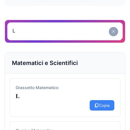
close
Matematici e Scientifici
Grassetto Matematico
𝐋
content_copy
Copia