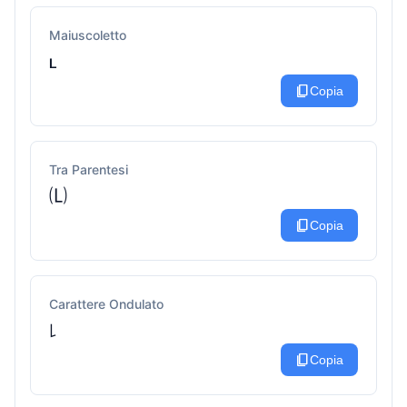
Maiuscoletto
ʟ
content_copy
Copia
Tra Parentesi
🄛
content_copy
Copia
Carattere Ondulato
꒒
content_copy
Copia