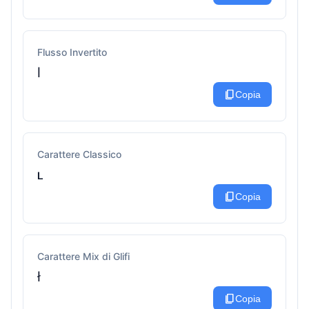
Flusso Invertito
l
content_copy
Copia
Carattere Classico
ʟ
content_copy
Copia
Carattere Mix di Glifi
ł
content_copy
Copia