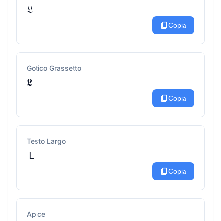
𝔏
content_copy
Copia
Gotico Grassetto
𝕷
content_copy
Copia
Testo Largo
Ｌ
content_copy
Copia
Apice