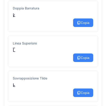
Doppia Barratura
L̷
content_copy
Copia
Linea Superiore
L̅
content_copy
Copia
Sovrapposizione Tilde
L̴
content_copy
Copia