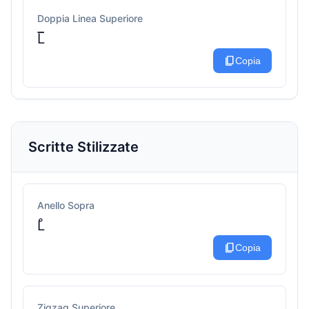
Doppia Linea Superiore
L̅̅
content_copy
Copia
Scritte Stilizzate
Anello Sopra
L̊
content_copy
Copia
Zigzag Superiore