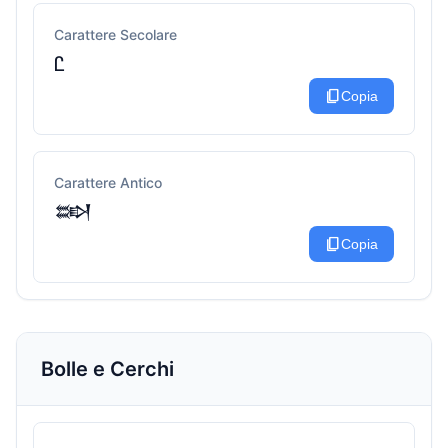
Carattere Secolare
Ꮭ
content_copy
Copia
Carattere Antico
𒇷
content_copy
Copia
Bolle e Cerchi