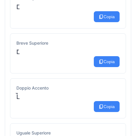
L̃
content_copy
Copia
Breve Superiore
L̆
content_copy
Copia
Doppio Accento
L̏
content_copy
Copia
Uguale Superiore