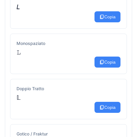
𝘓
content_copy
Copia
Monospaziato
𝙻
content_copy
Copia
Doppio Tratto
𝕃
content_copy
Copia
Gotico / Fraktur