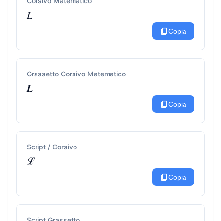
Corsivo Matematico
𝐿
content_copy
Copia
Grassetto Corsivo Matematico
𝑳
content_copy
Copia
Script / Corsivo
ℒ
content_copy
Copia
Script Grassetto