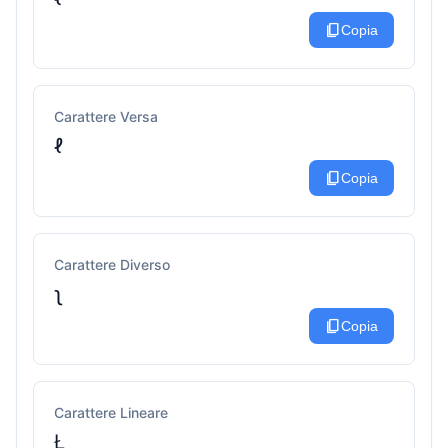
content_copy
Copia
Carattere Versa
ℓ
content_copy
Copia
Carattere Diverso
ʅ
content_copy
Copia
Carattere Lineare
Ł