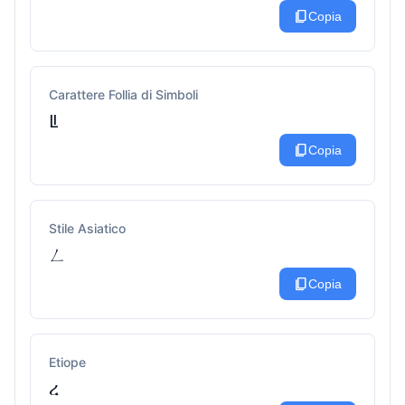
content_copy
Copia
Carattere Follia di Simboli
ꚳ
content_copy
Copia
Stile Asiatico
ㄥ
content_copy
Copia
Etiope
ረ