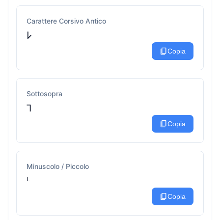
Carattere Corsivo Antico
𐌋
content_copy
Copia
Sottosopra
⅂
content_copy
Copia
Minuscolo / Piccolo
ᴸ
content_copy
Copia