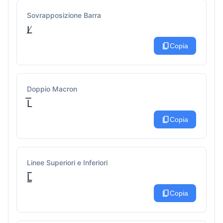
Sovrapposizione Barra
L̸
content_copy
Copia
Doppio Macron
L͞
content_copy
Copia
Linee Superiori e Inferiori
L̲̅
content_copy
Copia