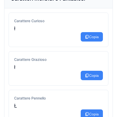
Carattere Curioso
ł
content_copy
Copia
Carattere Grazioso
ł
content_copy
Copia
Carattere Pennello
Ł
content_copy
Copia