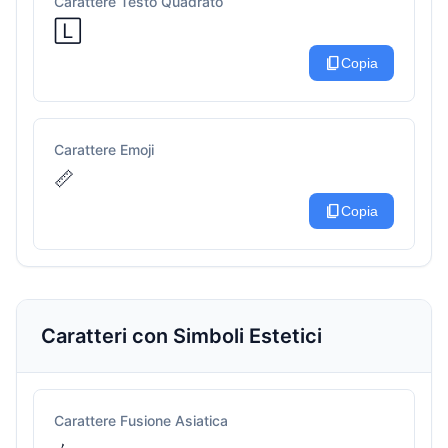
Carattere Testo Quadrato
🄻
content_copy
Copia
Carattere Emoji
📏
content_copy
Copia
Caratteri con Simboli Estetici
Carattere Fusione Asiatica