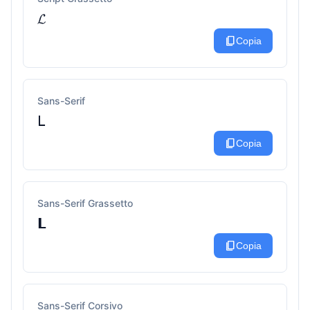
𝓛
content_copy
Copia
Sans-Serif
𝖫
content_copy
Copia
Sans-Serif Grassetto
𝗟
content_copy
Copia
Sans-Serif Corsivo