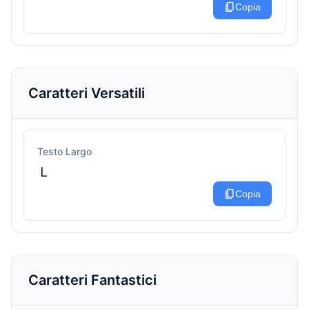
content_copy
Copia
Caratteri Versatili
Testo Largo
Ｌ
content_copy
Copia
Caratteri Fantastici