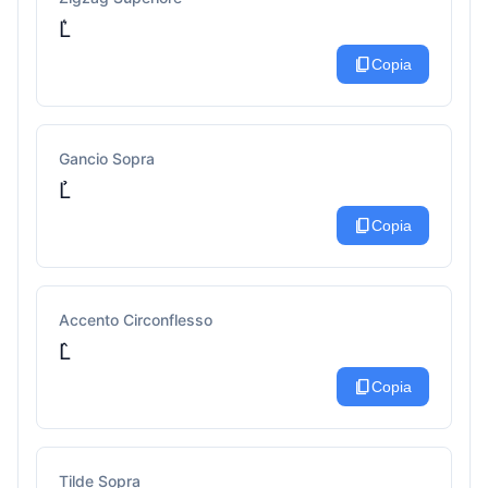
L͛
content_copy
Copia
Gancio Sopra
L̉
content_copy
Copia
Accento Circonflesso
L̂
content_copy
Copia
Tilde Sopra