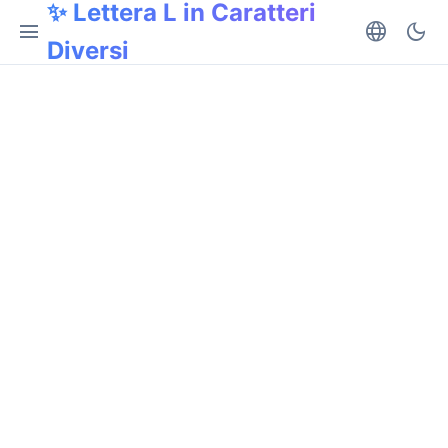
✨ Lettera L in Caratteri
menu
language
dark_mode
Diversi