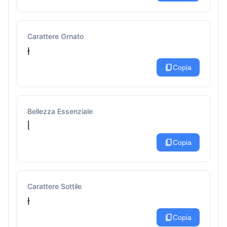
Carattere Ornato
ł
content_copy
Copia
Bellezza Essenziale
ᥣ
content_copy
Copia
Carattere Sottile
ł
content_copy
Copia