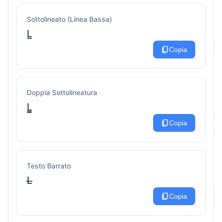
Sottolineato (Linea Bassa)
L̲
content_copy
Copia
Doppia Sottolineatura
L̳
content_copy
Copia
Testo Barrato
L̶
content_copy
Copia