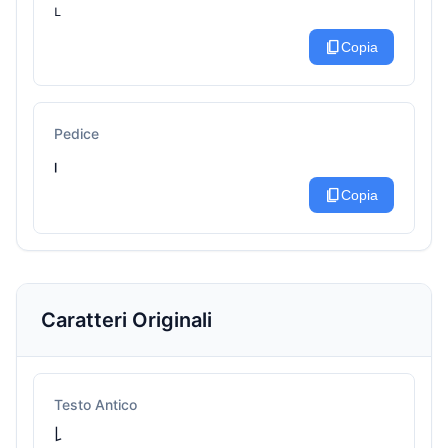
ᴸ
content_copy
Copia
Pedice
ₗ
content_copy
Copia
Caratteri Originali
Testo Antico
꒒