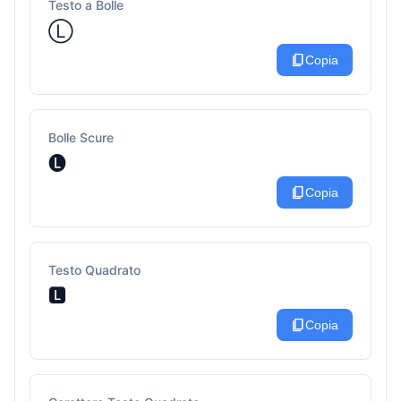
Testo a Bolle
Ⓛ
content_copy
Copia
Bolle Scure
🅛
content_copy
Copia
Testo Quadrato
🅻
content_copy
Copia