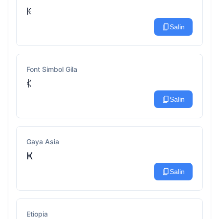
ꀘ
content_copy
Salin
Font Simbol Gila
𖤰
content_copy
Salin
Gaya Asia
Ҝ
content_copy
Salin
Etiopia