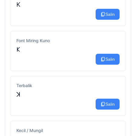
K
content_copy
Salin
Font Miring Kuno
𐌊
content_copy
Salin
Terbalik
ꓘ
content_copy
Salin
Kecil / Mungil