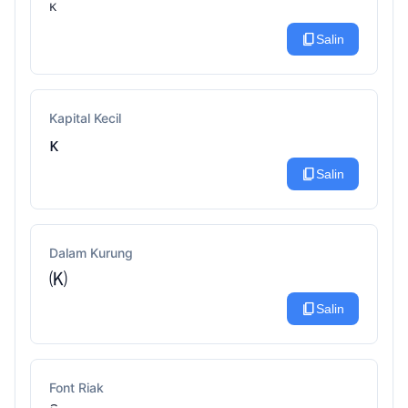
ᴷ
content_copy
Salin
Kapital Kecil
ᴋ
content_copy
Salin
Dalam Kurung
🄚
content_copy
Salin
Font Riak