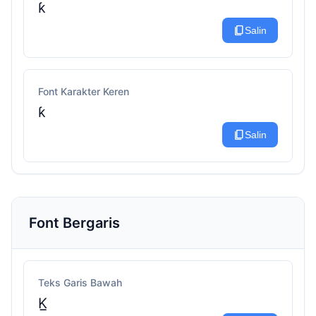
ƙ
content_copy
Salin
Font Karakter Keren
ƙ
content_copy
Salin
Font Bergaris
Teks Garis Bawah
K̲