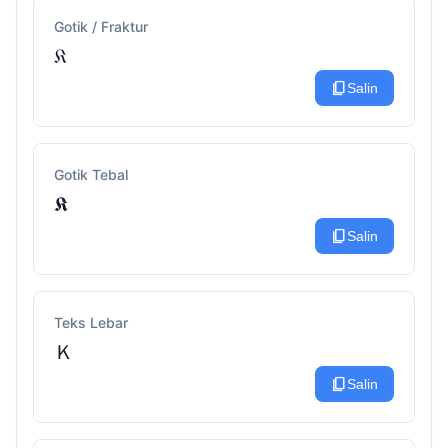
Gotik / Fraktur
𝔎
content_copy
Salin
Gotik Tebal
𝕶
content_copy
Salin
Teks Lebar
Ｋ
content_copy
Salin