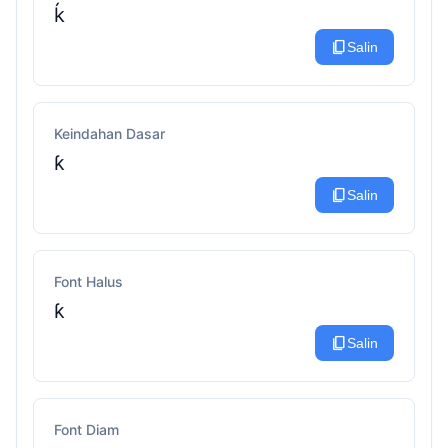
ḱ
content_copy
Salin
Keindahan Dasar
ƙ
content_copy
Salin
Font Halus
ƙ
content_copy
Salin
Font Diam