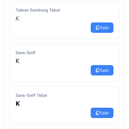
Tulisan Sambung Tebal
𝓚
content_copy
Salin
Sans-Serif
𝖪
content_copy
Salin
Sans-Serif Tebal
𝗞
content_copy
Salin