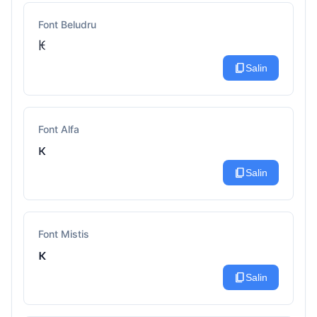
Font Beludru
ꀘ
content_copy
Salin
Font Alfa
к
content_copy
Salin
Font Mistis
κ
content_copy
Salin