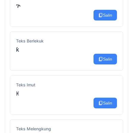
ጕ
content_copy
Salin
Teks Berlekuk
ƙ
content_copy
Salin
Teks Imut
ꀘ
content_copy
Salin
Teks Melengkung