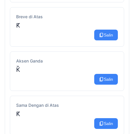
Breve di Atas
K̆
content_copy
Salin
Aksen Ganda
K̏
content_copy
Salin
Sama Dengan di Atas
K͂
content_copy
Salin