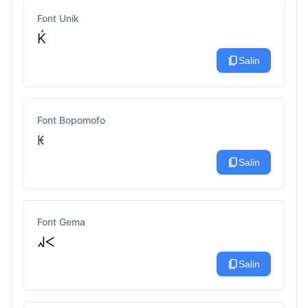
Font Unik
Ḱ
content_copy
Salin
Font Bopomofo
ꀘ
content_copy
Salin
Font Gema
ᖽᐸ
content_copy
Salin