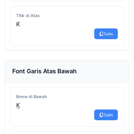
Titik di Atas
K̇
content_copy
Salin
Font Garis Atas Bawah
Breve di Bawah
K̮
content_copy
Salin