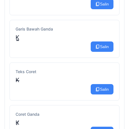
content_copy
Salin
Garis Bawah Ganda
K̳
content_copy
Salin
Teks Coret
K̶
content_copy
Salin
Coret Ganda
K̷