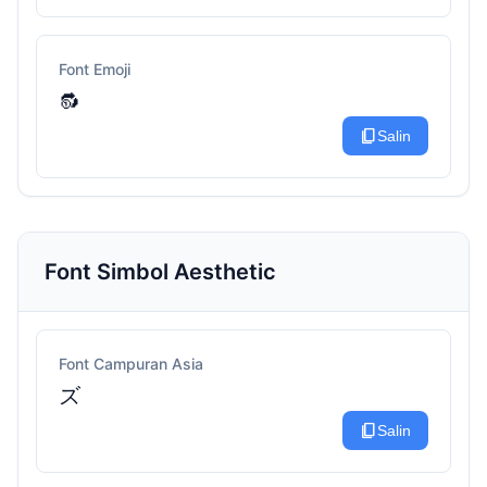
Font Emoji
🔂
content_copy
Salin
Font Simbol Aesthetic
Font Campuran Asia
ズ
content_copy
Salin