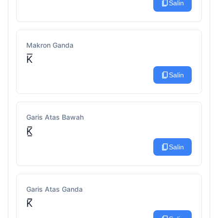
content_copy
Salin
Makron Ganda
K͞
content_copy
Salin
Garis Atas Bawah
K̲̅
content_copy
Salin
Garis Atas Ganda
K̅̅