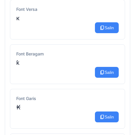
Font Versa
к
content_copy
Salin
Font Beragam
ƙ
content_copy
Salin
Font Garis
₭
content_copy
Salin