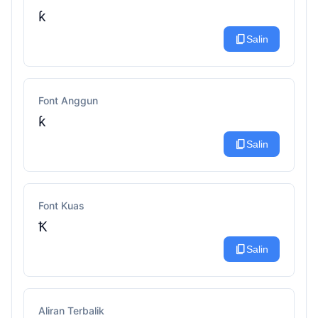
ƙ
content_copy
Salin
Font Anggun
ƙ
content_copy
Salin
Font Kuas
Ꝁ
content_copy
Salin
Aliran Terbalik