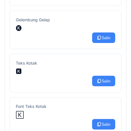
Gelembung Gelap
🅚
content_copy
Salin
Teks Kotak
🅺
content_copy
Salin
Font Teks Kotak
🄺
content_copy
Salin