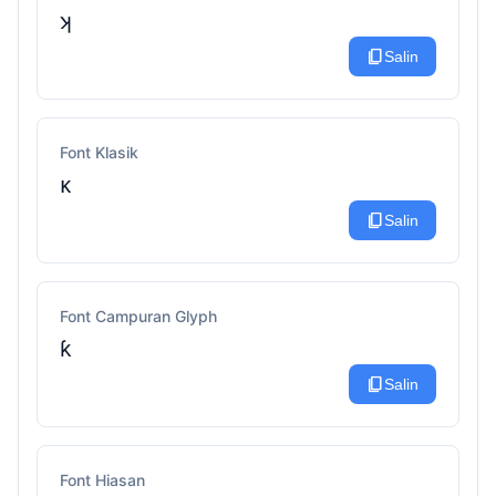
ʞ
content_copy
Salin
Font Klasik
ᴋ
content_copy
Salin
Font Campuran Glyph
ƙ
content_copy
Salin
Font Hiasan