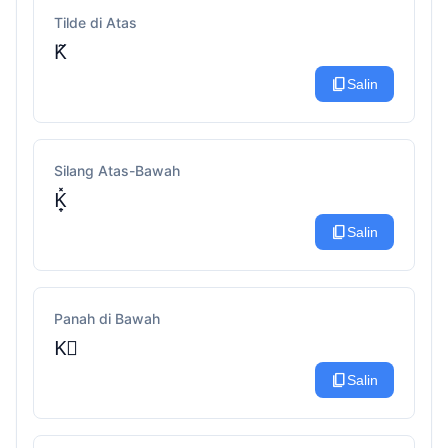
Tilde di Atas
K̃
content_copy
Salin
Silang Atas-Bawah
K̟̽
content_copy
Salin
Panah di Bawah
K⃗
content_copy
Salin