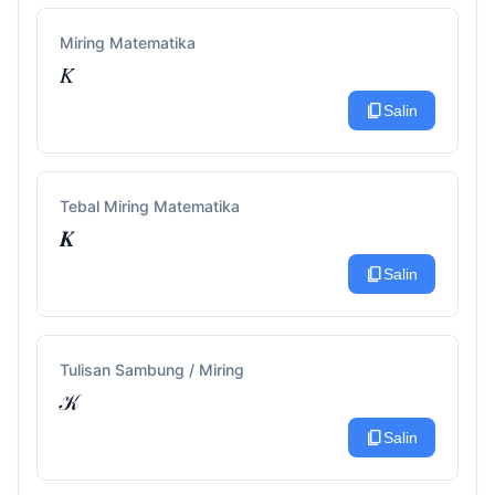
Miring Matematika
𝐾
content_copy
Salin
Tebal Miring Matematika
𝑲
content_copy
Salin
Tulisan Sambung / Miring
𝒦
content_copy
Salin