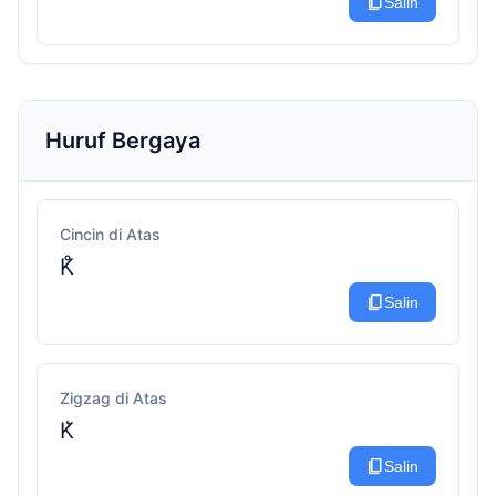
content_copy
Salin
Huruf Bergaya
Cincin di Atas
K̊
content_copy
Salin
Zigzag di Atas
K͛
content_copy
Salin