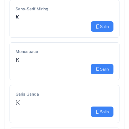
Sans-Serif Miring
𝘒
content_copy
Salin
Monospace
𝙺
content_copy
Salin
Garis Ganda
𝕂
content_copy
Salin