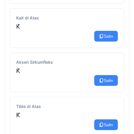
Kait di Atas
K̉
content_copy
Salin
Aksen Sirkumfleks
K̂
content_copy
Salin
Tilde di Atas
K̃
content_copy
Salin