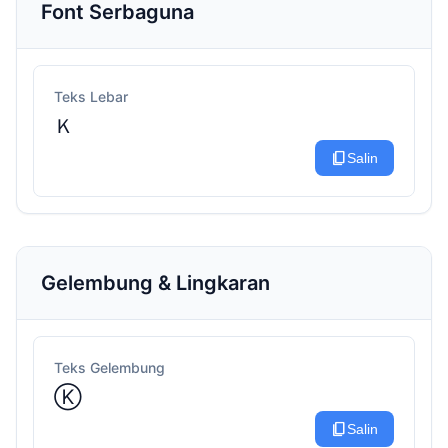
Font Serbaguna
Teks Lebar
Ｋ
content_copy
Salin
Gelembung & Lingkaran
Teks Gelembung
Ⓚ
content_copy
Salin