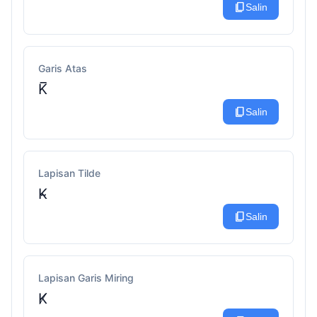
content_copy
Salin
Garis Atas
K̅
content_copy
Salin
Lapisan Tilde
K̴
content_copy
Salin
Lapisan Garis Miring
K̸