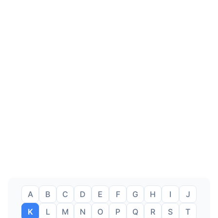
A
B
C
D
E
F
G
H
I
J
K
L
M
N
O
P
Q
R
S
T