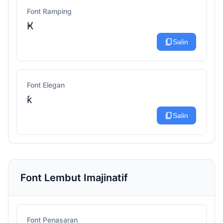
Font Ramping
Ҝ
content_copy
Salin
Font Elegan
ƙ
content_copy
Salin
Font Lembut Imajinatif
Font Penasaran