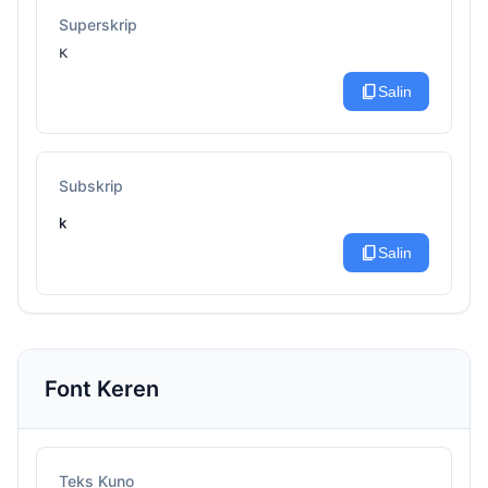
Superskrip
ᴷ
content_copy
Salin
Subskrip
ₖ
content_copy
Salin
Font Keren
Teks Kuno