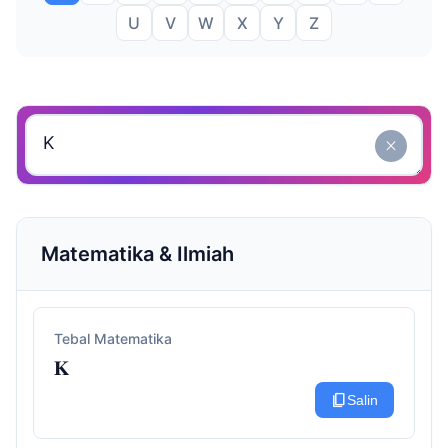
U
V
W
X
Y
Z
close
Matematika & Ilmiah
Tebal Matematika
𝐊
content_copy
Salin