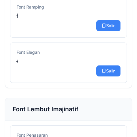
Font Ramping
Ɨ
content_copy
Salin
Font Elegan
ɨ
content_copy
Salin
Font Lembut Imajinatif
Font Penasaran