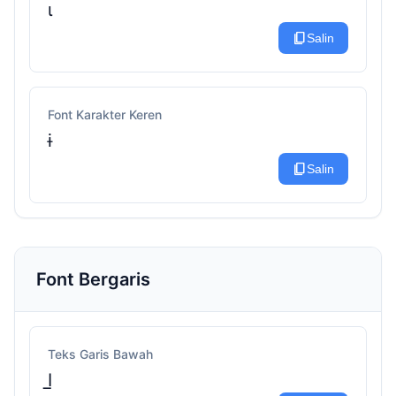
ι
content_copy
Salin
Font Karakter Keren
ɨ
content_copy
Salin
Font Bergaris
Teks Garis Bawah
I̲