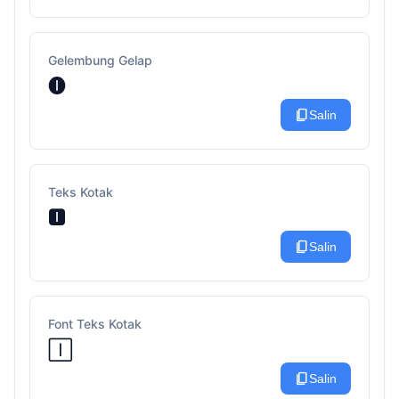
Gelembung Gelap
🅘
content_copy
Salin
Teks Kotak
🅸
content_copy
Salin
Font Teks Kotak
🄸
content_copy
Salin