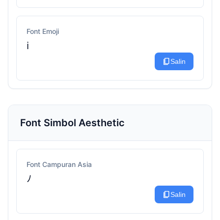
Font Emoji
ℹ️
content_copy
Salin
Font Simbol Aesthetic
Font Campuran Asia
ﾉ
content_copy
Salin