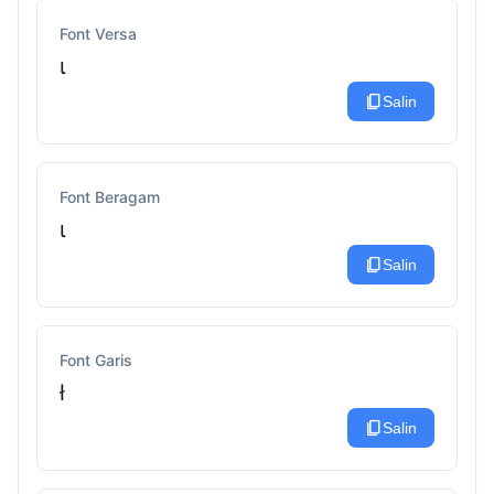
Font Versa
ι
content_copy
Salin
Font Beragam
ι
content_copy
Salin
Font Garis
ł
content_copy
Salin