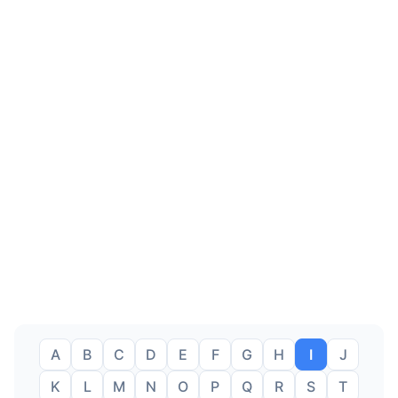
A
B
C
D
E
F
G
H
I
J
K
L
M
N
O
P
Q
R
S
T