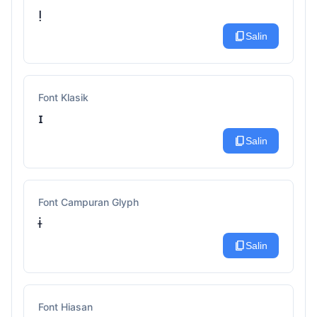
ᴉ
content_copy
Salin
Font Klasik
ɪ
content_copy
Salin
Font Campuran Glyph
ɨ
content_copy
Salin
Font Hiasan