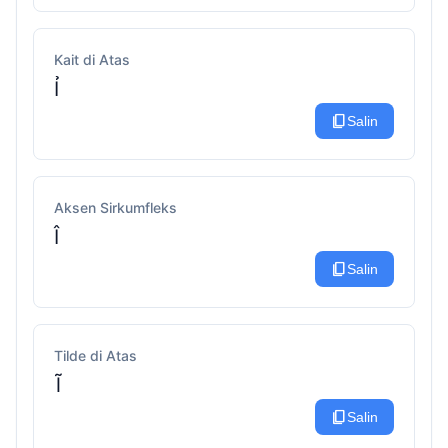
Kait di Atas
Ỉ
content_copy
Salin
Aksen Sirkumfleks
Î
content_copy
Salin
Tilde di Atas
Ĩ
content_copy
Salin