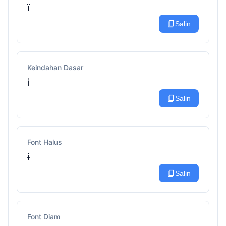
ї
content_copy
Salin
Keindahan Dasar
Ꭵ
content_copy
Salin
Font Halus
ɨ
content_copy
Salin
Font Diam