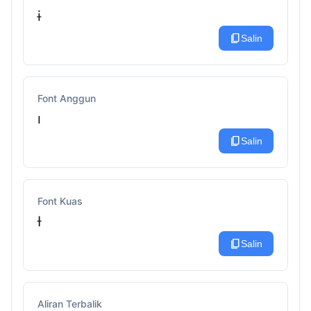
ɨ
content_copy
Salin
Font Anggun
ı
content_copy
Salin
Font Kuas
Ɨ
content_copy
Salin
Aliran Terbalik