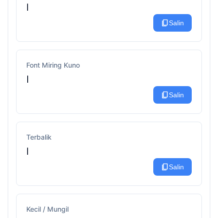
I
content_copy
Salin
Font Miring Kuno
𐌉
content_copy
Salin
Terbalik
I
content_copy
Salin
Kecil / Mungil