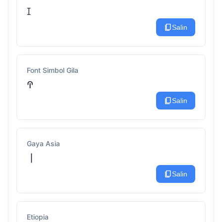
ꀤ
content_copy
Salin
Font Simbol Gila
ꛈ
content_copy
Salin
Gaya Asia
丨
content_copy
Salin
Etiopia