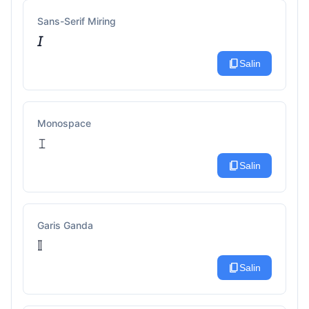
Sans-Serif Miring
𝘐
content_copy
Salin
Monospace
𝙸
content_copy
Salin
Garis Ganda
𝕀
content_copy
Salin