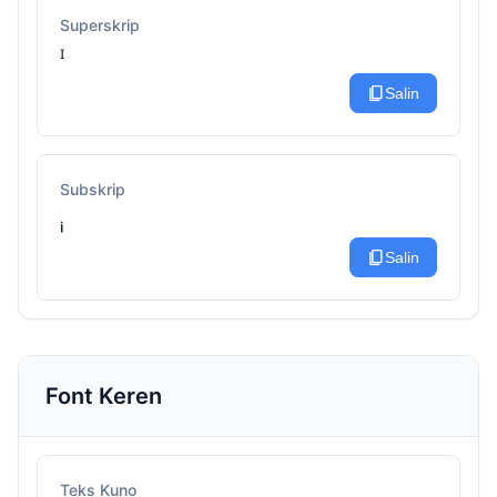
Superskrip
ᴵ
content_copy
Salin
Subskrip
ᵢ
content_copy
Salin
Font Keren
Teks Kuno