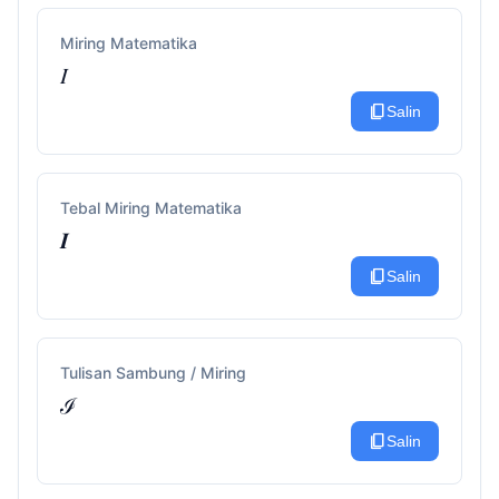
Miring Matematika
𝐼
content_copy
Salin
Tebal Miring Matematika
𝑰
content_copy
Salin
Tulisan Sambung / Miring
ℐ
content_copy
Salin