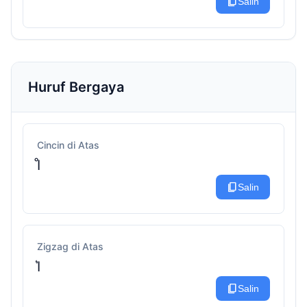
content_copy
Salin
Huruf Bergaya
Cincin di Atas
I̊
content_copy
Salin
Zigzag di Atas
I͛
content_copy
Salin