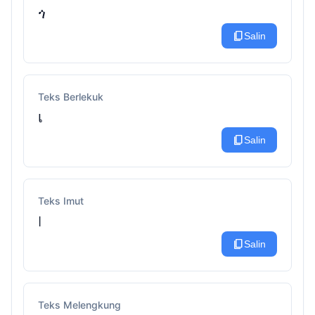
ጎ
content_copy
Salin
Teks Berlekuk
เ
content_copy
Salin
Teks Imut
꒐
content_copy
Salin
Teks Melengkung