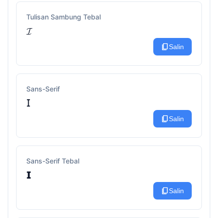
Tulisan Sambung Tebal
𝓘
content_copy
Salin
Sans-Serif
𝖨
content_copy
Salin
Sans-Serif Tebal
𝗜
content_copy
Salin