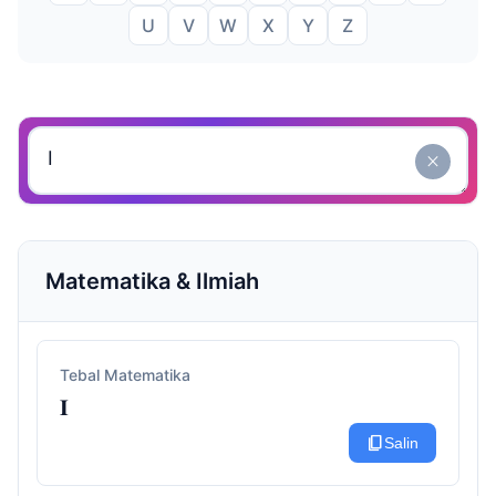
U
V
W
X
Y
Z
close
Matematika & Ilmiah
Tebal Matematika
𝐈
content_copy
Salin