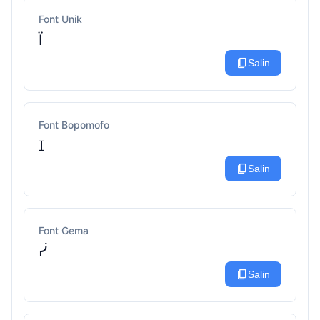
Font Unik
Ї
content_copy
Salin
Font Bopomofo
ꀤ
content_copy
Salin
Font Gema
ᓰ
content_copy
Salin