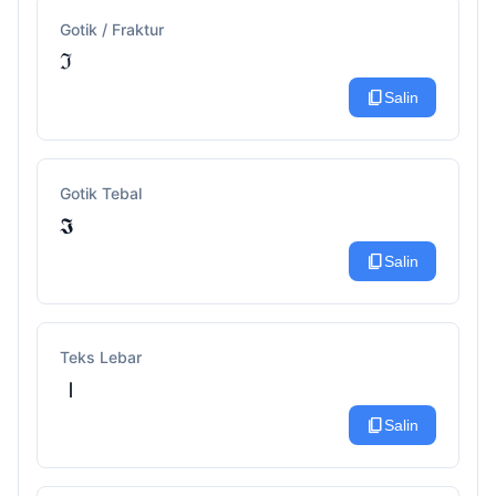
Gotik / Fraktur
ℑ
content_copy
Salin
Gotik Tebal
𝕴
content_copy
Salin
Teks Lebar
Ｉ
content_copy
Salin