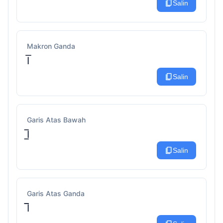
content_copy
Salin
Makron Ganda
I͞
content_copy
Salin
Garis Atas Bawah
I̲̅
content_copy
Salin
Garis Atas Ganda
I̅̅