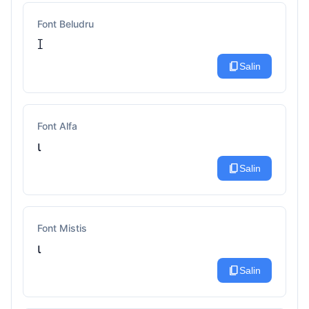
Font Beludru
ꀤ
content_copy
Salin
Font Alfa
ι
content_copy
Salin
Font Mistis
ι
content_copy
Salin