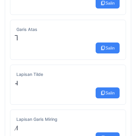
content_copy
Salin
Garis Atas
I̅
content_copy
Salin
Lapisan Tilde
I̴
content_copy
Salin
Lapisan Garis Miring
I̸