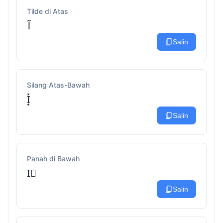
Tilde di Atas
Ĩ
content_copy
Salin
Silang Atas-Bawah
I̟̽
content_copy
Salin
Panah di Bawah
I⃗
content_copy
Salin