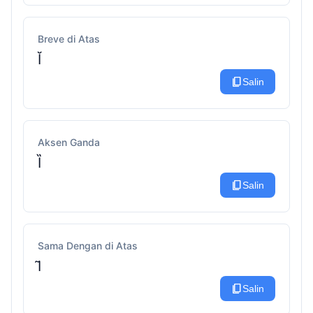
Breve di Atas
Ĭ
content_copy
Salin
Aksen Ganda
Ȉ
content_copy
Salin
Sama Dengan di Atas
I͂
content_copy
Salin