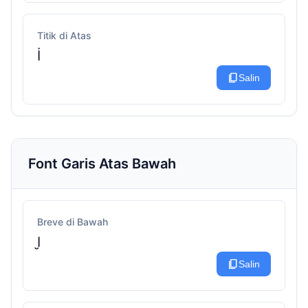
Titik di Atas
İ
content_copy
Salin
Font Garis Atas Bawah
Breve di Bawah
I̮
content_copy
Salin