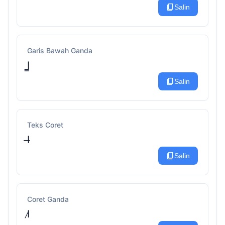
content_copy
Salin
Garis Bawah Ganda
I̳
content_copy
Salin
Teks Coret
I̶
content_copy
Salin
Coret Ganda
I̷