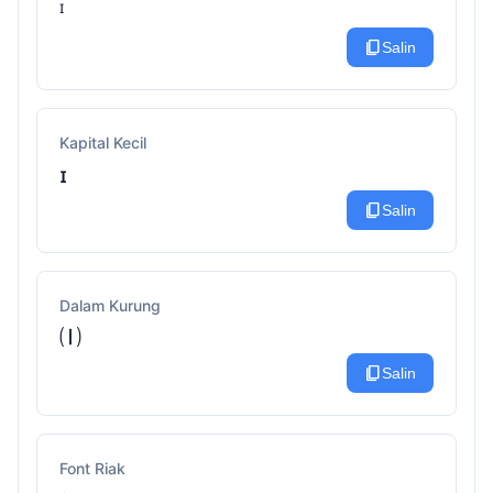
ᴵ
content_copy
Salin
Kapital Kecil
ɪ
content_copy
Salin
Dalam Kurung
🄘
content_copy
Salin
Font Riak