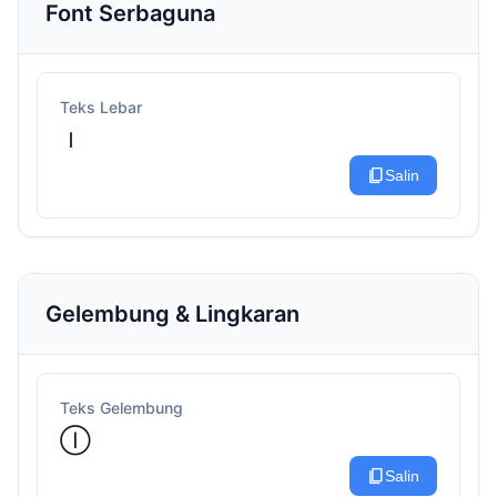
Font Serbaguna
Teks Lebar
Ｉ
content_copy
Salin
Gelembung & Lingkaran
Teks Gelembung
Ⓘ
content_copy
Salin